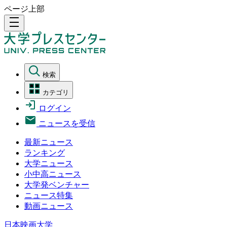
ページ上部
density_medium
検索
カテゴリ
ログイン
ニュースを受信
最新ニュース
ランキング
大学ニュース
小中高ニュース
大学発ベンチャー
ニュース特集
動画ニュース
日本映画大学