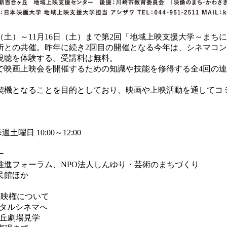
（土）～11月16日（土）まで第2回「地域上映支援大学～ま
役所との共催。昨年に続き2回目の開催となる今年は、シネマコ
視聴を体験する。受講料は無料。
映画上映会を開催するための知識や技能を修得する全4回の連
機となることを目的としており、映画や上映活動を通してコ
日 10:00～12:00
ー
推進フォーラム、NPO法人しんゆり・芸術のまちづくり
市民館ほか
上映権について
ジタルシネマへ
ヶ丘劇場見学