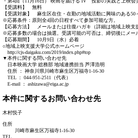
・第4回（11月16日） 映画を届ける IV 投影の実践と上映
【受講料】 無料
【受講対象】 麻生区在住・在勤の地域活動に興味のある50
※応募条件：原則全4回の日程すべて参加可能な方。
【応募方法】 メールまたは往復ハガキ（詳細は地域上映支
※応募多数の場合は抽選。受講可能の可否は、締切後にメー
【応募期間】 10月9日（水）必着
○地域上映支援大学公式ホームページ
http://cjs-daigaku.com/2019/index.php#top
▼本件に関する問い合わせ先
日本映画大学 総務部 地域連携担当 芦澤浩明
住所 ： 神奈川県川崎市麻生区万福寺1-16-30
TEL ： 044-951-2511（代表）
E-mail ： ashizawa@eiga.ac.jp
本件に関するお問い合わせ先
木村悦子
住所
川崎市麻生区万福寺1-16-30
TEL