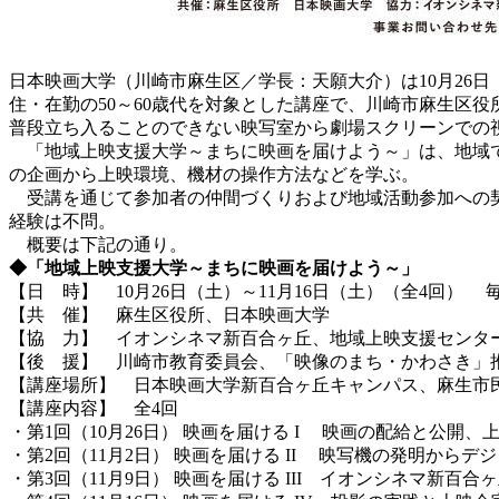
日本映画大学（川崎市麻生区／学長：天願大介）は10月26日
住・在勤の50～60歳代を対象とした講座で、川崎市麻生区
普段立ち入ることのできない映写室から劇場スクリーンでの
「地域上映支援大学～まちに映画を届けよう～」は、地域で
の企画から上映環境、機材の操作方法などを学ぶ。
受講を通じて参加者の仲間づくりおよび地域活動参加への契
経験は不問。
概要は下記の通り。
◆「地域上映支援大学～まちに映画を届けよう～」
【日 時】 10月26日（土）～11月16日（土）（全4回） 毎週土曜
【共 催】 麻生区役所、日本映画大学
【協 力】 イオンシネマ新百合ヶ丘、地域上映支援センタ
【後 援】 川崎市教育委員会、「映像のまち・かわさき」
【講座場所】 日本映画大学新百合ヶ丘キャンパス、麻生
【講座内容】 全4回
・第1回（10月26日） 映画を届ける I 映画の配給と公開、
・第2回（11月2日） 映画を届ける II 映写機の発明からデ
・第3回（11月9日） 映画を届ける III イオンシネマ新百合