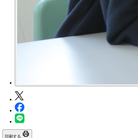
print
印刷する