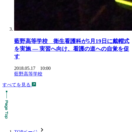
藍野高等学校 衛生看護科が5月19日に戴帽式
を実施 — 実習へ向け、看護の道への自覚を促
す
2018.05.17 10:00
藍野高等学校
すべてを見る
chevron_forward
TOPページ