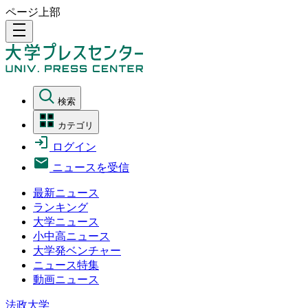
ページ上部
density_medium
検索
カテゴリ
ログイン
ニュースを受信
最新ニュース
ランキング
大学ニュース
小中高ニュース
大学発ベンチャー
ニュース特集
動画ニュース
法政大学