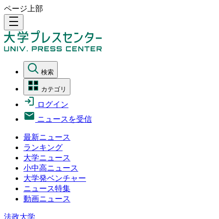
ページ上部
density_medium
検索
カテゴリ
ログイン
ニュースを受信
最新ニュース
ランキング
大学ニュース
小中高ニュース
大学発ベンチャー
ニュース特集
動画ニュース
法政大学