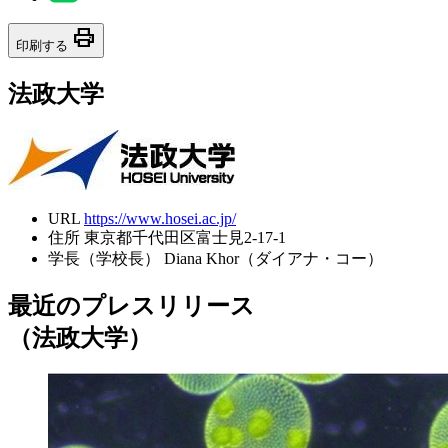
print
印刷する
法政大学
URL
https://www.hosei.ac.jp/
住所
東京都千代田区富士見2-17-1
学長（学校長）
Diana Khor（ダイアナ・コー）
最近のプレスリリース
（法政大学）