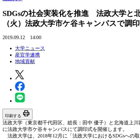
SDGsの社会実装化を推進 法政大学と北
（火）法政大学市ケ谷キャンパスで調印
2019.09.12 14:00
大学ニュース
産官学連携
地域貢献
print
印刷する
法政大学（東京都千代田区、総長：田中 優子）と北海道上川郡
に法政大学市ケ谷キャンパスにて調印式を開催します。
法政大学は、2018年12月に「法政大学におけるSDGsへ