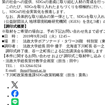
策の社会への提供、SDGsの達成に取り組む人材の育成を行
このたび、SDGsを取り入れたまちづくりを積極的に行い、第1
し、SDGsの社会実装化を推進します。
なお、具体的な取り組みの第一弾として、SDGsを取り入れた
（公益財団法人 地球環境戦略研究機関（IGES）を含む3
【調印式概要】
※取材をご希望の場合は、予め下記お問い合わせ先まで必ず
■日 時： 2019年9月24日（火）12:45～
■場 所： 法政大学ボアソナード・タワー26階 特別室（東京
■調印者： 法政大学総長 田中 優子 北海道下川町長 谷一之
調印式終了後、谷一之町長による記念講演会を開催します（13
【本件に関するお問い合わせ および 調印式ご取材申し込み（9
・法政大学総長室付教学企画室（担当：田中）
TEL： 03-3264-9234
E-mail:
jhou@hosei.ac.jp
・
下川町政策推進課SDGs政策戦略室（担当：蓑島）