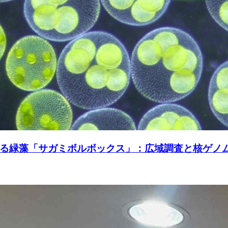
る緑藻「サガミボルボックス」：広域調査と核ゲノ