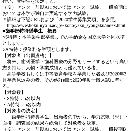
行い、奨学生を決定する。
（※）センター前期Aにおいてはセンター試験、一般前期に
おいては本学が独自に実施する学力試験。
＊詳細は下記URLおよび「2020学生募集要項」を参照。
http://www.hoku-iryo-u.ac.jp/~koho/yaku_syougaku/index.html
■歯学部特待奨学生 概要
○S特待：本学歯学部卒業までの学納金を国立大学と同水準
とします。
○A特待：授業料を半額とします。
【対象者（出願資格）】
将来、歯科医学・歯科医療の分野をリードするという高い
志を持ち、人物・学業成績とも優れている者。
高等学校もしくは中等教育学校を卒業した者及び2020年3
月卒業見込みの者。その他詳細は2020年度一般入試に準ず
る。
【対象数】
・S特待：5名以内
・A特待：5名以内
【対象者の決定】
「歯学部特待奨学生」出願者の中から、学力試験（※）・
面接・調査書の結果を総合して対象者を決定。
（※）センター前期Aにおいてはセンター試験、一般後期B