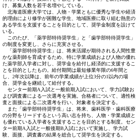
け、募集人数を若干名増やしている。
北海道医療大学では、人物・学業ともに優秀な学生や経済
的理由により修学が困難な学生、地域医療に取り組む熱意の
ある学生を支援することを目的として、奨学金制度を設けて
いる。
このたび、「薬学部特待奨学生」と「歯学部特待奨学生」
の制度を変更し、さらに充実させる。
「薬学部特待奨学生」は、将来活躍が期待される人間性豊
かな薬剤師を育成するため、特に学業成績および人物の優れ
た薬学部入学者に対し、奨学金を給付し経済的に支援するこ
とを目的としたもの。給付期間は最短修業年限の6年間と
し、2年次以降は、前年の学業成績が上位3分の1以内の場
合、奨学金を継続して給付する。
センター前期A入試と一般前期入試において、学力試験お
よび調査書による一次選考を実施。合格者について、適性検
査と面接による二次選考を行い、対象者を決定する。
また「歯学部特待奨学生」は、将来、歯科医学・歯科医療
の分野をリードするという高い志を持ち、人物・学業成績と
も優れている入学者を支援することを目的とする制度。セン
ター前期A入試と一般後期B入試において実施し、学力試
験、面接、調査書の結果を総合して奨学生を決定する。