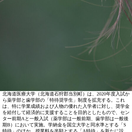
北海道医療大学（北海道石狩郡当別町）は、2020年度入試か
ら薬学部と歯学部の「特待奨学生」制度を拡充する。これ
は、特に学業成績および人物の優れた入学者に対し、奨学金
を給付して経済的に支援することを目的としたもので、セン
ター前期Aと一般入試（薬学部は一般前期、歯学部は一般後
期B）において実施。学納金を国立大学と同水準とする「S
特待」のほか、授業料を半額とする「A特待」を新たに設