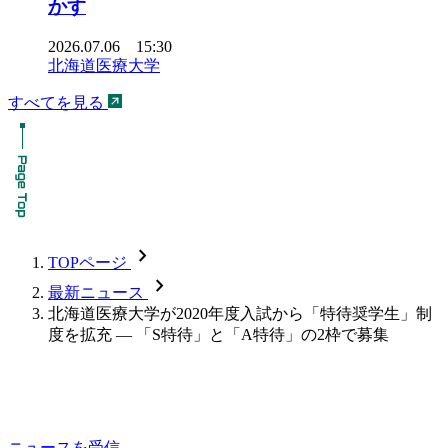
かす
2026.07.06 15:30
北海道医療大学
すべてを見る
chevron_forward
TOPページ
chevron_forward
最新ニュース
北海道医療大学が2020年度入試から「特待奨学生」制
度を拡充 — 「S特待」と「A特待」の2枠で募集
ニュースを受信