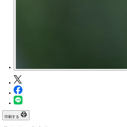
print
印刷する