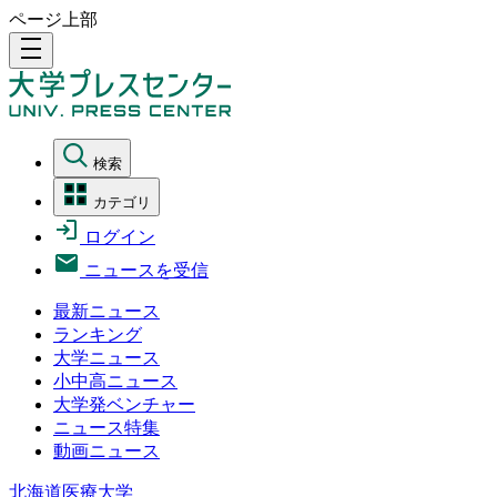
ページ上部
density_medium
検索
カテゴリ
ログイン
ニュースを受信
最新ニュース
ランキング
大学ニュース
小中高ニュース
大学発ベンチャー
ニュース特集
動画ニュース
北海道医療大学