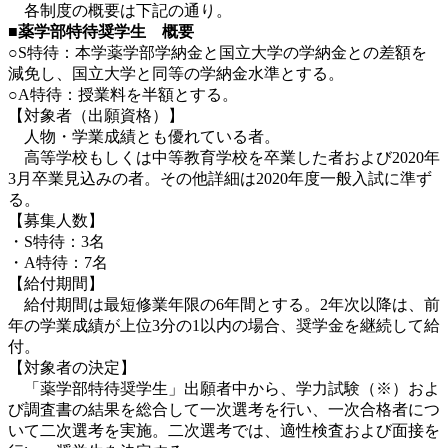
各制度の概要は下記の通り。
■薬学部特待奨学生 概要
○S特待：本学薬学部学納金と国立大学の学納金との差額を
減免し、国立大学と同等の学納金水準とする。
○A特待：授業料を半額とする。
【対象者（出願資格）】
人物・学業成績とも優れている者。
高等学校もしくは中等教育学校を卒業した者および2020年
3月卒業見込みの者。その他詳細は2020年度一般入試に準ず
る。
【募集人数】
・S特待：3名
・A特待：7名
【給付期間】
給付期間は最短修業年限の6年間とする。2年次以降は、前
年の学業成績が上位3分の1以内の場合、奨学金を継続して給
付。
【対象者の決定】
「薬学部特待奨学生」出願者中から、学力試験（※）およ
び調査書の結果を総合して一次選考を行い、一次合格者につ
いて二次選考を実施。二次選考では、適性検査および面接を