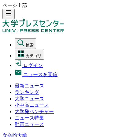
ページ上部
density_medium
検索
カテゴリ
ログイン
ニュースを受信
最新ニュース
ランキング
大学ニュース
小中高ニュース
大学発ベンチャー
ニュース特集
動画ニュース
立命館大学