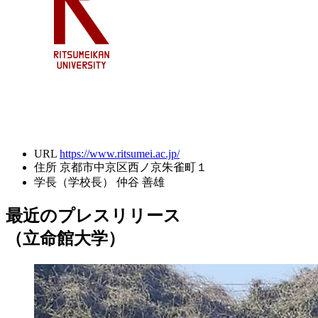
URL
https://www.ritsumei.ac.jp/
住所
京都市中京区西ノ京朱雀町１
学長（学校長）
仲谷 善雄
最近のプレスリリース
（立命館大学）