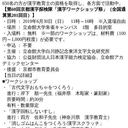
650名の方が漢字教育士の資格を取得し、各方面で活動中。
【第60回京都漢字探検隊「漢字ワークショップ祭」（全国通
算第201回目）】
・日時 ： 2019年6月30日（日） 11時～16時 ※入退場自由
・場所 ： 立命館大学朱雀キャンパス 1階 多目的室
・入場料 ： 無料 ※一部のワークショップは、材料費（100
円～1,000円程度）が必要です。
・申込 ： 不要
・主催 ： 立命館大学白川静記念東洋文字文化研究所
・協力 ： 公益財団法人日本漢字能力検定協会、立命館アカ
デミックセンター
・後援 ： 京都市教育委員会
【当日の詳細】
■ワークショップ
・「古代文字おもちゃをつくろう」
進行：岸下 順一先生（福井県 木彫家・篆刻家）
所要時間：約30分
有料・数量限定
・「漢字回転しないすし」
進行：四方 佐和子先生（神奈川県 漢字教育士）
・「消しゴムはんこをつくろう/漢字スクラッチ」