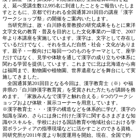
え、延べ受講生数12,995名に到達したことをご報告いたしま
すとともに、京都で行われる全国通算201回目の講座「漢字
ワークショップ祭」の開催をご案内いたします。
当研究所は、故・白川静名誉教授の研究成果をもとに東洋
文字文化の教育・普及を目的とした文化事業の一環で、2007
年より本講座を実施しています。漢字は、文字として存在し
ているだけでなく、それを生んだ自然・社会・文化がありま
す。親子・一般向けに毎回一つのものをテーマとして、座学
だけではなく、見学や体験を通して漢字の成り立ちや体系に
関わる学習を提供しています。これまでに北は北海道から南
は福岡まで、動物園や植物園、世界遺産などを舞台にして実
施してきました。
全国通算第201回目となる今回は、漢字教育士（※）や福
井県の「白川静漢字教育賞」を受賞された方たちが講師を務
めます。「家族みんなで漢字と触れ合える」6つのワークシ
ョップおよび体験・展示コーナーを用意しています。
※漢字教育士・・・漢字の構造などを体系的に学び、漢字の
知識を深め、さらには身に付けた漢字に関するさまざまな知
識やスキルを、学校における国語教育や地域社会における学
習ボランティアの指導現場などに活かすことのできる資格。
同研究所が2011年度より制度運用を開始。現在、全国で約