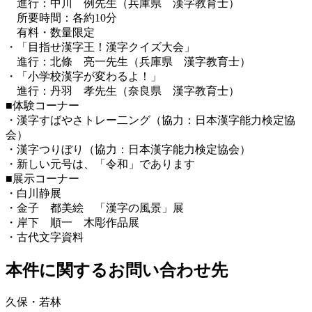
進行：中川 例先生（兵庫県 漢字教育士）
所要時間：各約10分
有料・数量限定
・「目指せ漢字王！漢字クイズ大会」
進行：北條 亮一先生（兵庫県 漢字教育士）
・「小学校漢字が変わるよ！」
進行：丹羽 孝先生（奈良県 漢字教育士）
■体験コーナー
・漢字すばやさトレー二ング（協力：日本漢字能力検定協
会）
・漢字つりぼり（協力：日本漢字能力検定協会）
・新しい元号は、「令和」であります
■展示コーナー
・白川静展
・金子 都美絵 「漢字の風景」展
・岸下 順一 木彫作品展
・古代文字資料
本件に関するお問い合わせ先
久保・若林