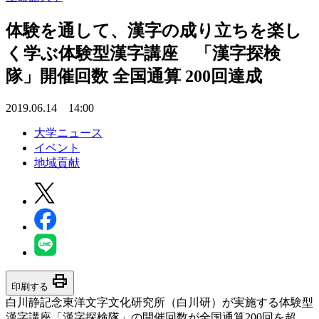
体験を通して、漢字の成り立ちを楽し
く学ぶ体験型漢字講座 「漢字探検
隊」開催回数 全国通算 200回達成
2019.06.14 14:00
大学ニュース
イベント
地域貢献
print
印刷する
白川静記念東洋文字文化研究所（白川研）が実施する体験型
漢字講座「漢字探検隊」の開催回数が全国通算200回を超