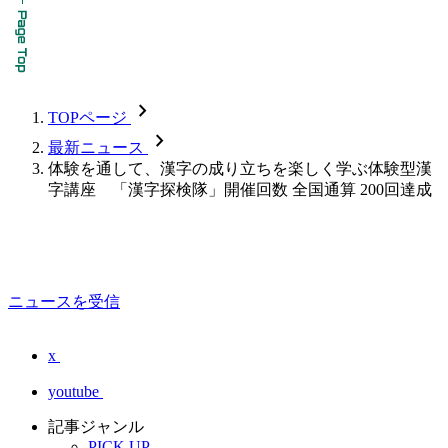
chevron_forward
TOPページ
chevron_forward
最新ニュース
体験を通して、漢字の成り立ちを楽しく学ぶ体験型漢
字講座 「漢字探検隊」開催回数 全国通算 200回達成
ニュースを受信
x
youtube
記事ジャンル
PICK UP