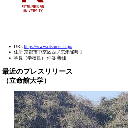
URL
https://www.ritsumei.ac.jp/
住所
京都市中京区西ノ京朱雀町１
学長（学校長）
仲谷 善雄
最近のプレスリリース
（立命館大学）