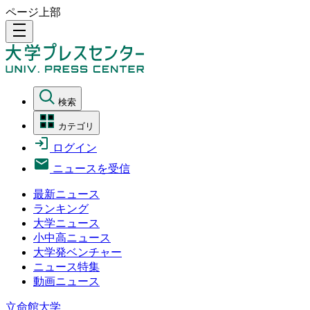
ページ上部
density_medium
検索
カテゴリ
ログイン
ニュースを受信
最新ニュース
ランキング
大学ニュース
小中高ニュース
大学発ベンチャー
ニュース特集
動画ニュース
立命館大学