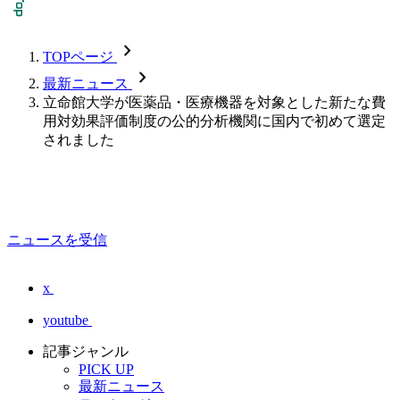
chevron_forward
TOPページ
chevron_forward
最新ニュース
立命館大学が医薬品・医療機器を対象とした新たな費
用対効果評価制度の公的分析機関に国内で初めて選定
されました
ニュースを受信
x
youtube
記事ジャンル
PICK UP
最新ニュース