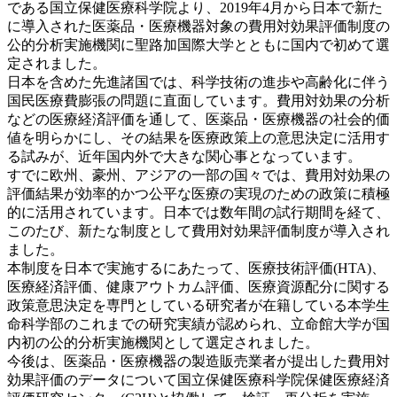
である国立保健医療科学院より、2019年4月から日本で新た
に導入された医薬品・医療機器対象の費用対効果評価制度の
公的分析実施機関に聖路加国際大学とともに国内で初めて選
定されました。
日本を含めた先進諸国では、科学技術の進歩や高齢化に伴う
国民医療費膨張の問題に直面しています。費用対効果の分析
などの医療経済評価を通して、医薬品・医療機器の社会的価
値を明らかにし、その結果を医療政策上の意思決定に活用す
る試みが、近年国内外で大きな関心事となっています。
すでに欧州、豪州、アジアの一部の国々では、費用対効果の
評価結果が効率的かつ公平な医療の実現のための政策に積極
的に活用されています。日本では数年間の試行期間を経て、
このたび、新たな制度として費用対効果評価制度が導入され
ました。
本制度を日本で実施するにあたって、医療技術評価(HTA)、
医療経済評価、健康アウトカム評価、医療資源配分に関する
政策意思決定を専門としている研究者が在籍している本学生
命科学部のこれまでの研究実績が認められ、立命館大学が国
内初の公的分析実施機関として選定されました。
今後は、医薬品・医療機器の製造販売業者が提出した費用対
効果評価のデータについて国立保健医療科学院保健医療経済