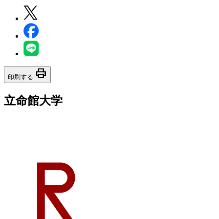
print
印刷する
立命館大学