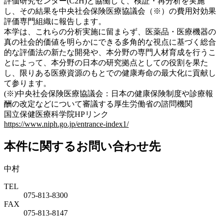
評価研究センター(C2H)と協働して、検証・再分析を実施
し、その結果を中央社会保険医療協議会（※）の費用対効果
評価専門組織に報告します。
本学は、これらの分析実施に留まらず、医薬品・医療機器の
真の社会的価値を明らかにできる多角的な視点に基づく総合
的な評価法の新たな開発や、本分野の専門人材育成を行うこ
とによって、本分野の日本の研究拠点としての役割を果た
し、限りある医療資源のもとでの健康寿命の最大化に貢献し
て参ります。
(※)中央社会保険医療協議会：日本の健康保険制度や診療報
酬の改定などについて審議する厚生労働省の諮問機関
国立保健医療科学院HPリンク
https://www.niph.go.jp/entrance-index1/
本件に関するお問い合わせ先
中村
TEL
075-813-8300
FAX
075-813-8147