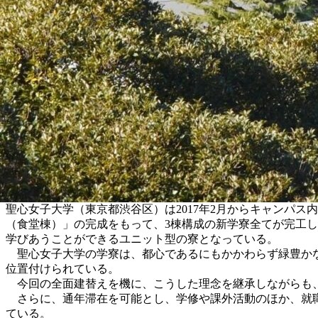
聖心女子大学（東京都渋谷区）は2017年2月からキャンパス内
（食堂棟）」の完成をもって、3棟構成の新学寮全てが完工
学びあうことができるユニット型の寮となっている。
聖心女子大学の学寮は、都心であるにもかかわらず緑豊かな
位置付けられている。
今回の全面建替えを機に、こうした理念を継承しながらも、
さらに、通年滞在を可能とし、学修や課外活動のほか、就職活
ている。