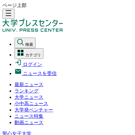
ページ上部
density_medium
検索
カテゴリ
ログイン
ニュースを受信
最新ニュース
ランキング
大学ニュース
小中高ニュース
大学発ベンチャー
ニュース特集
動画ニュース
聖心女子大学