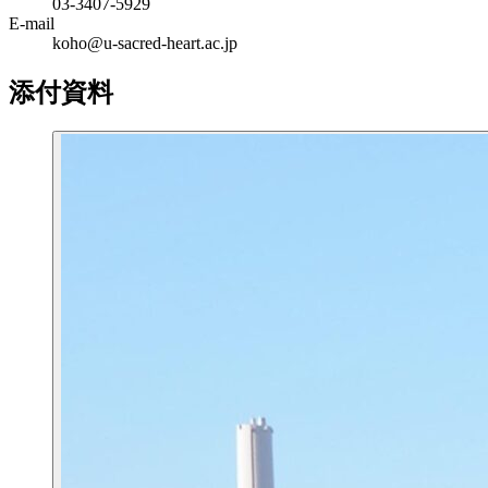
03-3407-5929
E-mail
koho@u-sacred-heart.ac.jp
添付資料