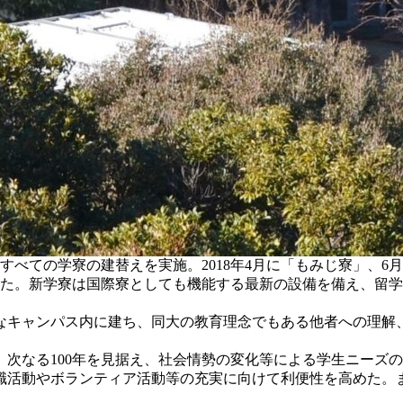
すべての学寮の建替えを実施。2018年4月に「もみじ寮」、6
した。新学寮は国際寮としても機能する最新の設備を備え、留
キャンパス内に建ち、同大の教育理念でもある他者への理解
次なる100年を見据え、社会情勢の変化等による学生ニーズ
動やボランティア活動等の充実に向けて利便性を高めた。また