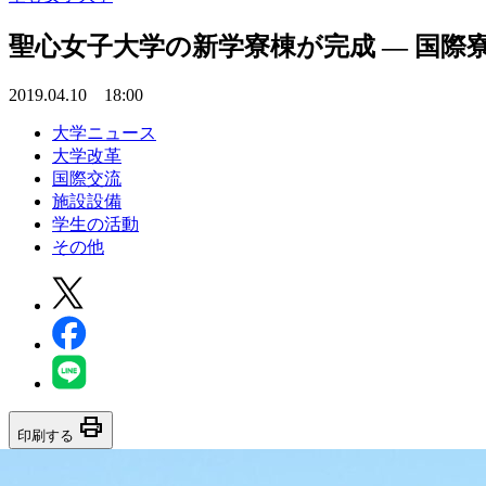
聖心女子大学の新学寮棟が完成 — 国
2019.04.10 18:00
大学ニュース
大学改革
国際交流
施設設備
学生の活動
その他
print
印刷する