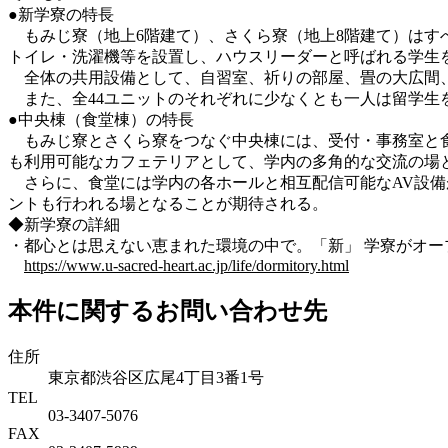
●新学寮の特長
もみじ寮（地上6階建て）、さくら寮（地上8階建て）はす
トイレ・洗濯機等を設置し、ハウスリーダーと呼ばれる学生
全体の共用設備として、自習室、祈りの部屋、畳の大広間、
また、全44ユニットのそれぞれに少なくとも一人は留学生
●中央棟（食堂棟）の特長
もみじ寮とさくら寮をつなぐ中央棟には、受付・事務室と食
も利用可能なカフェテリアとして、学内の多角的な交流の場
さらに、食堂には学内の各ホールと相互配信可能なAV設備
ントも行われる場となることが期待される。
◆新学寮の詳細
・都心とは思えない恵まれた環境の中で。「新」 学寮がオー
https://www.u-sacred-heart.ac.jp/life/dormitory.html
本件に関するお問い合わせ先
住所
東京都渋谷区広尾4丁目3番1号
TEL
03-3407-5076
FAX