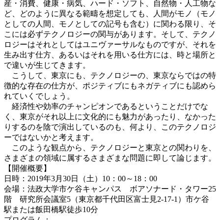
産・消費、健康・病気、ハード・ソフト、自然物・人工物な
ど、どのように異なる範疇を想定しても、人間がモノ（モノ
としての人間、モノとしての記号も含む）に関わる限り、そ
こには必ずテクノロジーの関与があります。そして、テクノ
ロジーはそれとしてはユニヴァーサルなものですが、それを
生み出す仕方、あるいはそれを用いる仕方には、時と場所と
で違いが生じてきます。
こうして、東京にも、テクノロジーの、東京ならではの特
徴的な存在の仕方が、ポジティブにもネガティブにも認めら
れていくでしょう。
経済性や効率のチャンピオンであるということだけでな
く、東京がそれ以上に文化的にも魅力があったり、なかった
りするのを陰で演出しているのも、何より、このテクノロジ
ーではないかと考えます。
このような観点から、テクノロジーと東京との関わりを、
さまざまの領域に属するさまざまな問題に即して論じます。
【開催概要】
日時：2019年3月30日（土）10：00～18：00
会場：法政大学市ケ谷キャンパス ボアソナード・タワー25
階 研究所会議室5（東京都千代田区富士見2-17-1）市ケ谷
駅または飯田橋駅徒歩10分
プログラム：