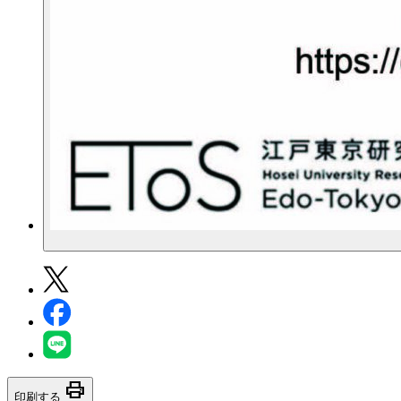
print
印刷する