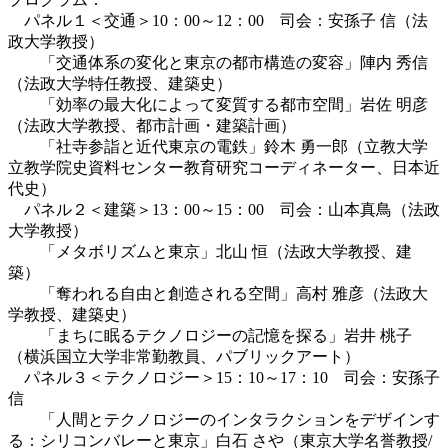
パネル１＜交通＞10：00～12：00 司会：安孫子 信（法
政大学教授）
「交通体系の変化と東京の都市構造の変容」陣内 秀信
（法政大学特任教授、建築史）
「効率の最大化によって変質する都市空間」岩佐 明彦
（法政大学教授、都市計画・建築計画）
「社寺参詣と近代東京の電鉄」鈴木 勇一郎（立教大学
立教学院史資料センター教育研究コーディネーター、日本近
代史）
パネル２＜建築＞13：00～15：00 司会：山本真鳥（法政
大学教授）
「メタボリズムと東京」北山 恒（法政大学教授、建
築）
「奪われる自由と創造される空間」高村 雅彦（法政大
学教授、建築史）
「まちに眠るテクノロジーの記憶を探る」岩井 桃子
（横浜国立大学非常勤教員、パブリックアート）
パネル３＜テクノロジー＞15：10～17：10 司会：安孫子
信
「人間とテクノロジーのインタラクションをデザインす
る：シリコンバレーと東京」白石 さや（東京大学名誉教授/