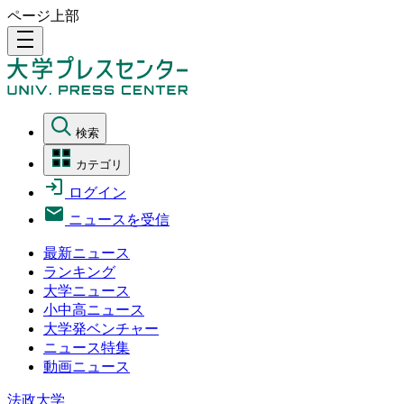
ページ上部
density_medium
検索
カテゴリ
ログイン
ニュースを受信
最新ニュース
ランキング
大学ニュース
小中高ニュース
大学発ベンチャー
ニュース特集
動画ニュース
法政大学