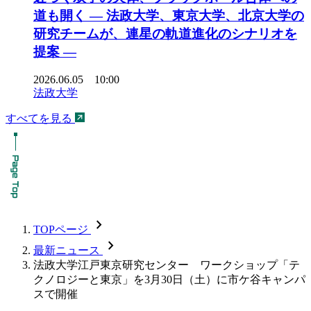
道も開く ― 法政大学、東京大学、北京大学の
研究チームが、連星の軌道進化のシナリオを
提案 ―
2026.06.05 10:00
法政大学
すべてを見る
chevron_forward
TOPページ
chevron_forward
最新ニュース
法政大学江戸東京研究センター ワークショップ「テ
クノロジーと東京」を3月30日（土）に市ケ谷キャンパ
スで開催