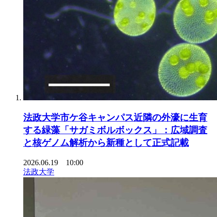
法政大学市ケ谷キャンパス近隣の外濠に生育
する緑藻「サガミボルボックス」：広域調査
と核ゲノム解析から新種として正式記載
2026.06.19 10:00
法政大学