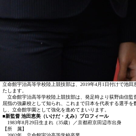
立命館宇治高等学校陸上競技部は、2019年4月1日付けで
たします。
立命館宇治高等学校陸上競技部は、発足時より荻野由信監督
屈指の強豪校として知られ、これまで日本を代表する選手を
し、立命館学園として強化を進めてまいります。
■新監督 池田恵美（いけだ・えみ）プロフィール
1983年8月29日生まれ（35歳）／京都府京田辺市出身
【所 属】
2002年 立命館宇治高等学校卒業