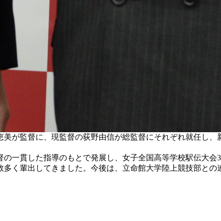
池田恵美が監督に、現監督の荻野由信が総監督にそれぞれ就任し
の一貫した指導のもとで発展し、女子全国高等学校駅伝大会3
数多く輩出してきました。今後は、立命館大学陸上競技部との