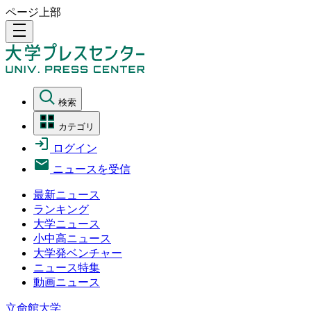
ページ上部
density_medium
検索
カテゴリ
ログイン
ニュースを受信
最新ニュース
ランキング
大学ニュース
小中高ニュース
大学発ベンチャー
ニュース特集
動画ニュース
立命館大学