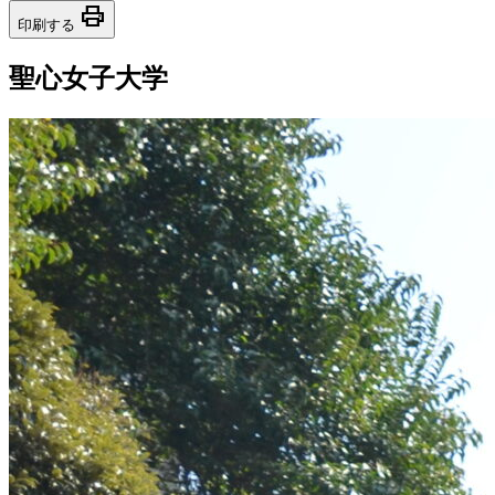
print
印刷する
聖心女子大学