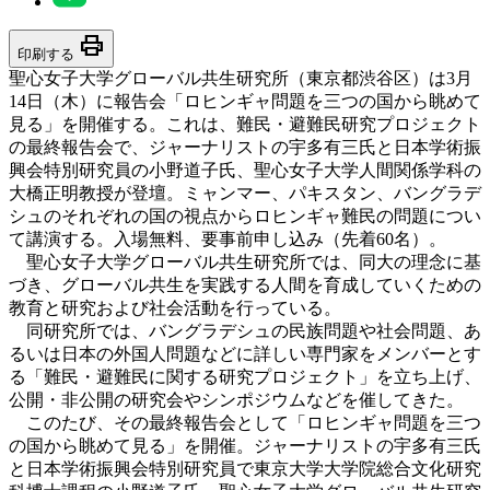
print
印刷する
聖心女子大学グローバル共生研究所（東京都渋谷区）は3月
14日（木）に報告会「ロヒンギャ問題を三つの国から眺めて
見る」を開催する。これは、難民・避難民研究プロジェクト
の最終報告会で、ジャーナリストの宇多有三氏と日本学術振
興会特別研究員の小野道子氏、聖心女子大学人間関係学科の
大橋正明教授が登壇。ミャンマー、パキスタン、バングラデ
シュのそれぞれの国の視点からロヒンギャ難民の問題につい
て講演する。入場無料、要事前申し込み（先着60名）。
聖心女子大学グローバル共生研究所では、同大の理念に基
づき、グローバル共生を実践する人間を育成していくための
教育と研究および社会活動を行っている。
同研究所では、バングラデシュの民族問題や社会問題、あ
るいは日本の外国人問題などに詳しい専門家をメンバーとす
る「難民・避難民に関する研究プロジェクト」を立ち上げ、
公開・非公開の研究会やシンポジウムなどを催してきた。
このたび、その最終報告会として「ロヒンギャ問題を三つ
の国から眺めて見る」を開催。ジャーナリストの宇多有三氏
と日本学術振興会特別研究員で東京大学大学院総合文化研究