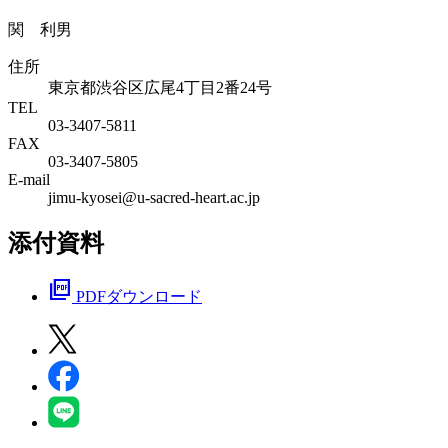
関 利男
住所
東京都渋谷区広尾4丁目2番24号
TEL
03-3407-5811
FAX
03-3407-5805
E-mail
jimu-kyosei@u-sacred-heart.ac.jp
添付資料
picture_as_pdf
PDFダウンロード