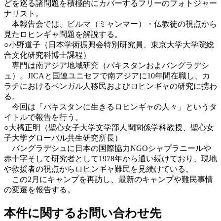
どを巡る諸問題を積極的にカバーするフリーのフォトジャー
ナリスト。
本報告会では、ビルマ（ミャンマー）・仏教徒の視点から
見たロヒンギャ問題を解説する。
○小野道子（日本学術振興会特別研究員、東京大学大学院総
合文化研究科博士課程）
専門は南アジア地域研究（パキスタンおよバングラデシ
ュ）。JICAと国連ユニセフで南アジアに10年間在職し、カ
ラチにおけるベンガル人移民およびロヒンギャの研究に携わ
る。
今回は「パキスタンに生きるロヒンギャの人々」というタ
イトルで報告を行う。
○大橋正明（聖心女子大学文学部人間関係学科教授、聖心女
子大学グローバル共生研究所長）
バングラデシュに日本の国際協力NGOシャプラニールや
赤十字そして研究者として1978年から通い続けており、現地
や救援者の視点からロヒンギャ難民を見続けている。
この2月にキャンプを再訪し、最新のキャンプや難民事情
の変遷を報告する。
本件に関するお問い合わせ先