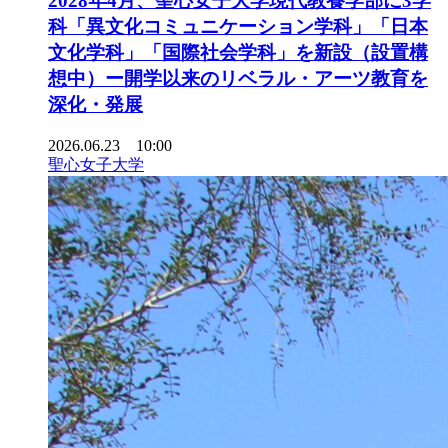
2028年4月、聖心女子大学現代教養学部に3学
科「異文化コミュニケーション学科」「日本
文化学科」「国際社会学科」を新設（設置構
想中）ー開学以来のリベラル・アーツ教育を
深化・発展
2026.06.23 10:00
聖心女子大学