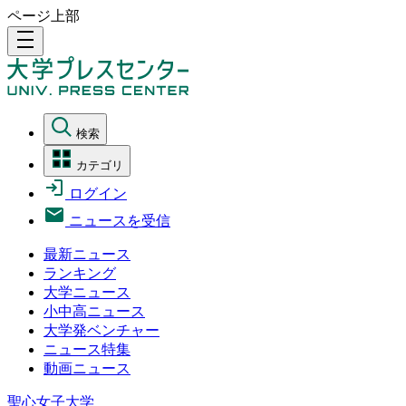
ページ上部
density_medium
検索
カテゴリ
ログイン
ニュースを受信
最新ニュース
ランキング
大学ニュース
小中高ニュース
大学発ベンチャー
ニュース特集
動画ニュース
聖心女子大学