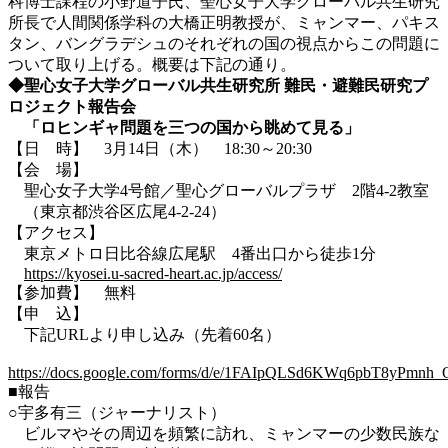
科博士課程の小野道子氏、聖心女子大学グローバル共生研究
所長で人間関係学科の大橋正明教授が、ミャンマー、パキス
タン、バングラデシュのそれぞれの国の視点からこの問題に
ついて取り上げる。概要は下記の通り。
◆聖心女子大学グローバル共生研究所 難民・避難民研究プ
ロジェクト報告会
「ロヒンギャ問題を三つの国から眺めて見る」
【日 時】 3月14日（木） 18:30～20:30
【会 場】
聖心女子大学4号館／聖心グローバルプラザ 2階4-2教室
（東京都渋谷区広尾4-2-24）
【アクセス】
東京メトロ日比谷線広尾駅 4番出口から徒歩1分
https://kyosei.u-sacred-heart.ac.jp/access/
【参加費】 無料
【申 込】
下記URLより申し込み（先着60名）
https://docs.google.com/forms/d/e/1FAIpQLSd6KWq6pbT8yP
■報告
○宇多有三（ジャーナリスト）
ビルマやその周辺を頻繁に訪れ、ミャンマーの少数民族な