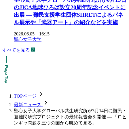
のJICA地球ひろば設立20周年記念イベントに
出展 ― 難民支援学生団体SHRETによるパネ
ル展示や「武器アート」の紹介などを実施
2026.06.05 16:15
聖心女子大学
すべてを見る
chevron_forward
TOPページ
chevron_forward
最新ニュース
聖心女子大学グローバル共生研究所が3月14日に難民・
避難民研究プロジェクトの最終報告会を開催 — 「ロヒ
ンギャ問題を三つの国から眺めて見る」