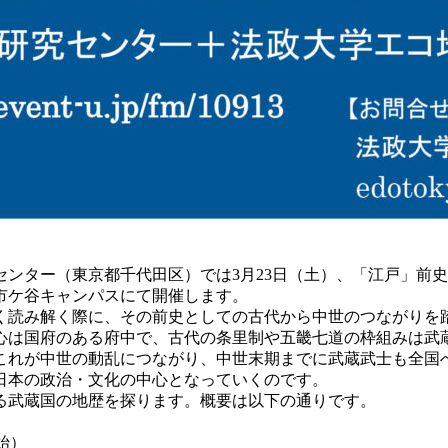
ンター（東京都千代田区）では3月23日（土）、「江戸」前
市ケ谷キャンパスにて開催します。
読み解く際に、その前史としての古代から中世のつながりを
は国府のある府中で、古代の条里制や五畿七道の枠組みは武
これが中世の動乱につながり、中世末期までに武蔵武士も全国
日本の政治・文化の中心となっていくのです。
る武蔵国の地歴を探ります。概要は以下の通りです。
開始）