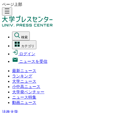
ページ上部
density_medium
検索
カテゴリ
ログイン
ニュースを受信
最新ニュース
ランキング
大学ニュース
小中高ニュース
大学発ベンチャー
ニュース特集
動画ニュース
法政大学