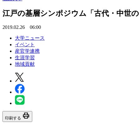
江戸の基層シンポジウム「古代・中世の府
2019.02.26 06:00
大学ニュース
イベント
産官学連携
生涯学習
地域貢献
print
印刷する