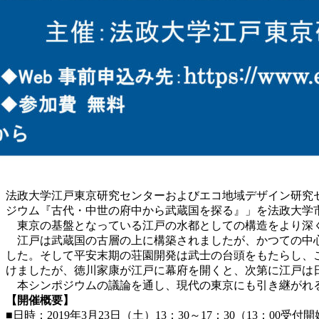
法政大学江戸東京研究センターおよびエコ地域デザイン研究セ
ジウム『古代・中世の府中から武蔵国を探る』」を法政大学
東京の基盤となっている江戸の水都としての構造をより深く
江戸は武蔵国の古層の上に構築されましたが、かつての中心
した。そして平安末期の荘園開発は武士の台頭をもたらし、
けましたが、徳川家康が江戸に幕府を開くと、次第に江戸は
本シンポジウムの議論を通し、現代の東京にも引き継がれ
【開催概要】
■日時：2019年3月23日（土）13：30～17：30（13：00受付