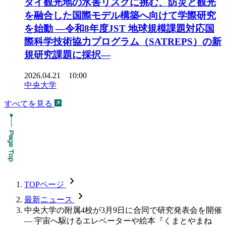
タイ観光地の水害リスクに挑む、防災と観光
を融合した国際モデル構築へ向けて学際研究
を始動 ―令和8年度JST 地球規模課題対応国
際科学技術協力プログラム（SATREPS）の新
規研究課題に採択―
2026.04.21 10:00
中央大学
すべてを見る
chevron_forward
TOPページ
chevron_forward
最新ニュース
中央大学の附属4校が3月9日に合同で研究発表会を開催
— 宇宙へ駆けるエレベーターや絵本『くまとやまね