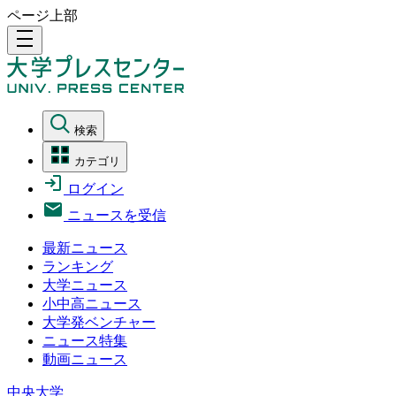
ページ上部
density_medium
検索
カテゴリ
ログイン
ニュースを受信
最新ニュース
ランキング
大学ニュース
小中高ニュース
大学発ベンチャー
ニュース特集
動画ニュース
中央大学