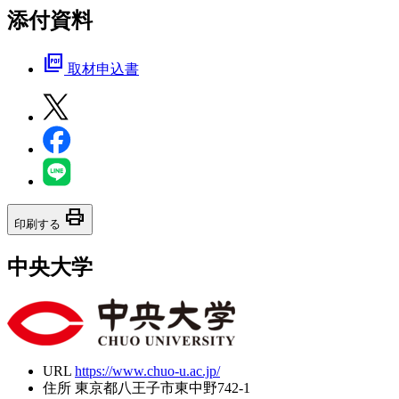
添付資料
picture_as_pdf
取材申込書
print
印刷する
中央大学
URL
https://www.chuo-u.ac.jp/
住所
東京都八王子市東中野742-1