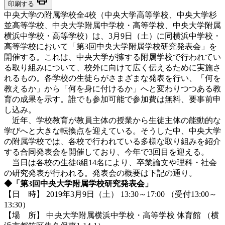
印刷する
中央大学の附属学校全4校（中央大学高等学校、中央大学杉
並高等学校、中央大学附属中学校・高等学校、中央大学附属
横浜中学校・高等学校）は、3月9日（土）に同横浜中学校・
高等学校において「第3回中央大学附属学校研究発表会」を
開催する。これは、中央大学が擁する附属学校で行われてい
る取り組みについて、校外に向けて広く伝えるために実施さ
れるもの。各学校の生徒らがさまざまな発表を行い、「何を
教えるか」から「何を身に付けるか」へと変わりつつある教
育の成果を示す。誰でも参加可能で参加費は無料、要事前申
し込み。
近年、学校教育が教員主体の授業から生徒主体の能動的な
学びへと大きな転換点を迎えている。そうした中、中央大学
の附属学校では、各校で行われている多様な取り組みを紹介
する合同発表会を開催しており、今年で3回目を迎える。
当日は各校の生徒6組14名により、卒業論文や理科・社会
の研究発表が行われる。発表会の概要は下記の通り。
◆「第3回中央大学附属学校研究発表会」
【日 時】 2019年3月9日（土） 13:30～17:00 （受付13:00～
13:30）
【場 所】 中央大学附属横浜中学校・高等学校 体育館 （横