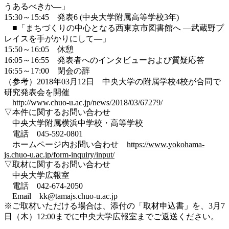
うあるべきか―」
15:30～15:45 発表6 (中央大学附属高等学校3年)
■「まちづくりの中心となる西東京市図書館へ ―武蔵野プ
レイスを手がかりにして―」
15:50～16:05 休憩
16:05～16:55 発表者へのインタビューおよび質疑応答
16:55～17:00 閉会の辞
（参考）2018年03月12日 中央大学の附属学校4校が合同で
研究発表会を開催
http://www.chuo-u.ac.jp/news/2018/03/67279/
▽本件に関するお問い合わせ
中央大学附属横浜中学校・高等学校
電話 045-592-0801
ホームページ内お問い合わせ
https://www.yokohama-
js.chuo-u.ac.jp/form-inquiry/input/
▽取材に関するお問い合わせ
中央大学広報室
電話 042-674-2050
Email kk@tamajs.chuo-u.ac.jp
※ご取材いただける場合は、添付の「取材申込書」を、3月7
日（木）12:00までに中央大学広報室までご返送ください。