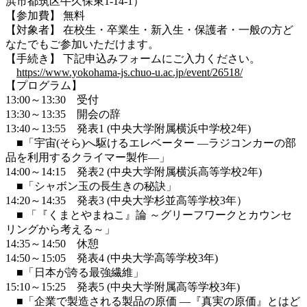
浜市都筑区牛久保東1-14-1）
【参加費】 無料
【対象者】 在校生・卒業生・新入生・保護者・一般の方ど
なたでもご参加いただけます。
【手続き】 下記申込みフォームにご入力ください。
https://www.yokohama-js.chuo-u.ac.jp/event/26518/
【プログラム】
13:00～13:30 受付
13:30～13:35 開会の辞
13:40～13:55 発表1 (中央大学附属横浜中学校2年)
■「宇宙(そら)へ駆けるエレベーター ―ラジコンカーの部
品を利用するクライマー製作―」
14:00～14:15 発表2 (中央大学附属横浜高等学校2年)
■「シャボン玉の長生きの秘訣」
14:20～14:35 発表3 (中央大学杉並高等学校3年）
■ 「『くまとやまねこ』論 ～グリーフワークとカウンセ
リングから考える～」
14:35～14:50 休憩
14:50～15:05 発表4 (中央大学高等学校3年)
■「日本が誇る最強繊維」
15:10～15:25 発表5 (中央大学附属高等学校3年)
■「企業で製造される製品の原価 ―『真実の原価』とはど