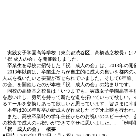
実践女子学園高等学校（東京都渋谷区、高橋基之校長）は201
「祝 成人の会」を開催致しました。
卒業生を母校に招待した「祝 成人の会」は、2013年の開
2013年以前は、卒業生たちが自主的に成人の集いを都内の
人式を祝いたいと要望が寄せられていました。そして6年前
の会」を開催したのが本校「祝 成人の会」の始まりです。
同校の高橋基之校長は「いつまでも、実践女子学園高等学校
を思い出し、勇気を持って新たな道を拓いていって欲しい。
るエールを交換しあって欲しいと思っています。皆さまに幸
本年は2016年度卒の新成人が作成したビデオ上映も行われ
また、高校卒業時の学年主任からのお祝いのスピーチや、参
の校舎で成人のお祝いができて幸せに思いました。」「6年
「祝 成人の会」 概要
■日時：2018年1月14日（月・祝）16：00-19：00