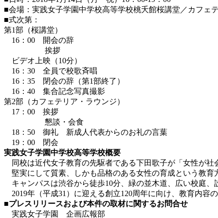
■会場：実践女子学園中学校高等学校桃夭館桜講堂／カフェテリ
■式次第：
第1部（桜講堂）
16：00 開会の辞
挨拶
ビデオ上映（10分）
16：30 全員で校歌斉唱
16：35 閉会の辞（第1部終了）
16：40 集合記念写真撮影
第2部（カフェテリア・ラウンジ）
17：00 挨拶
懇談・会食
18：50 御礼 新成人代表からのお礼の言葉
19：00 閉会
実践女子学園中学校高等学校概要
同校は近代女子教育の先駆者である下田歌子が「女性が社会を
堅実にして質素、しかも品格のある女性の育成という教育方
キャンパスは渋谷から徒歩10分、緑の並木道、広い校庭、
2019年（平成31）に迎える創立120周年に向け、教育内
■プレスリリースおよび本件の取材に関するお問合せ
実践女子学園 企画広報部