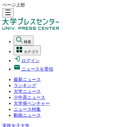
ページ上部
density_medium
検索
カテゴリ
ログイン
ニュースを受信
最新ニュース
ランキング
大学ニュース
小中高ニュース
大学発ベンチャー
ニュース特集
動画ニュース
実践女子大学