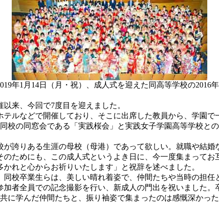
9年1月14日（月・祝）、成人式を迎えた同高等学校の2016
催以来、今回で7度目を迎えました。
ホテルなどで開催しており、そこに出席した教員から、学園で
、同校の同窓会である「実践桜会」と実践女子学園高等学校との
が誇りある生涯の母校（母港）であって欲しい。就職や結婚
そのためにも、この成人式というよき日に、今一度集まってお
多かれと心からお祈りいたします」と祝辞を述べました。
、同校卒業生らは、美しい晴れ着姿で、仲間たちや当時の担任
加者全員での記念撮影を行い、新成人の門出を祝いました。
間共に学んだ仲間たちと、振り袖姿で集まったのは感慨深かっ