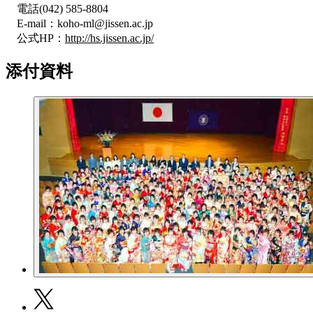
電話(042) 585-8804
E-mail：koho-ml@jissen.ac.jp
公式HP：
http://hs.jissen.ac.jp/
添付資料