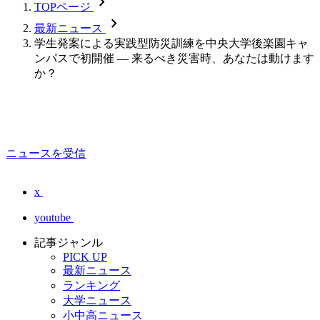
chevron_forward
TOPページ
chevron_forward
最新ニュース
学生発案による実践型防災訓練を中央大学後楽園キャ
ンパスで初開催 — 来るべき災害時、あなたは動けます
か？
ニュースを受信
x
youtube
記事ジャンル
PICK UP
最新ニュース
ランキング
大学ニュース
小中高ニュース