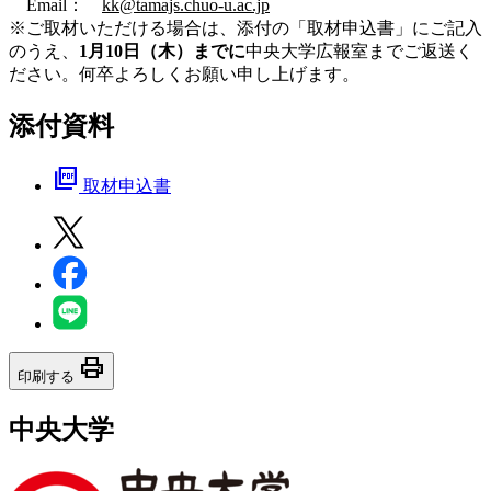
Email：
kk@tamajs.chuo-u.ac.jp
※ご取材いただける場合は、添付の「取材申込書」にご記入
のうえ、
1月10日（木）までに
中央大学広報室までご返送く
ださい。何卒よろしくお願い申し上げます。
添付資料
picture_as_pdf
取材申込書
print
印刷する
中央大学