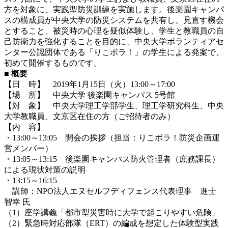
方を対象に、実践型防災訓練を実施します。後楽園キャンパ
スの構成員が中央大学の防災システムを共有し、見直す機会
とすること、被災時の心理を疑似体験し、学生と教職員の自
己防衛力を強化することを目的に、中央大学ボランティアセ
ンター公認団体である「りこボラ！」の学生による発案で、
初めて開催するものです。
■ 概要
【日 時】 2019年1月15日（火）13:00～17:00
【場 所】 中央大学 後楽園キャンパス 5号館
【対 象】 中央大学理工学部学生、理工学研究科生、中央
大学教職員、文京区在住の方（ご招待者のみ）
【内 容】
・13:00～13:05 開会の挨拶（担当：りこボラ！防災企画運
営メンバー）
・13:05～13:15 後楽園キャンパス防火管理者（庶務課長）
による現状対策の説明
・13:15～16:15
講師：NPO法人エヌセルフディフェンス代表理事 進士
智幸 氏
（1）座学講義「都市型災害時に大学で起こりやすい危険」
（2）緊急時対応部隊（ERT）の編成を想定した体験型実践