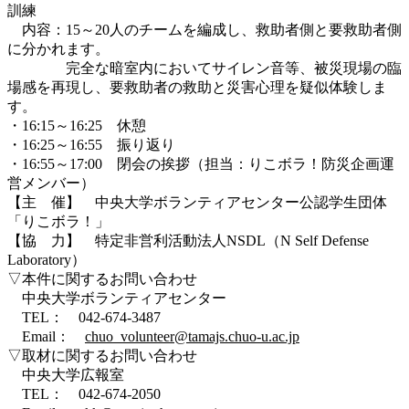
訓練
内容：15～20人のチームを編成し、救助者側と要救助者側
に分かれます。
完全な暗室内においてサイレン音等、被災現場の臨
場感を再現し、要救助者の救助と災害心理を疑似体験しま
す。
・16:15～16:25 休憩
・16:25～16:55 振り返り
・16:55～17:00 閉会の挨拶（担当：りこボラ！防災企画運
営メンバー）
【主 催】 中央大学ボランティアセンター公認学生団体
「りこボラ！」
【協 力】 特定非営利活動法人NSDL（N Self Defense
Laboratory）
▽本件に関するお問い合わせ
中央大学ボランティアセンター
TEL： 042-674-3487
Email：
chuo_volunteer@tamajs.chuo-u.ac.jp
▽取材に関するお問い合わせ
中央大学広報室
TEL： 042-674-2050