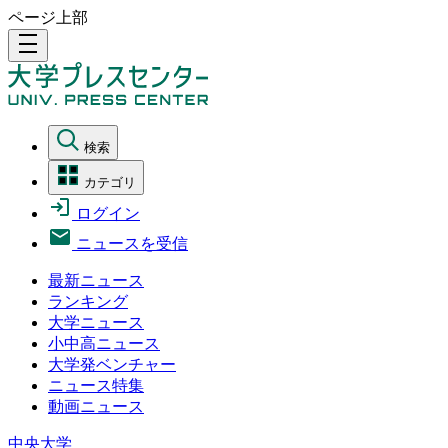
ページ上部
density_medium
検索
カテゴリ
ログイン
ニュースを受信
最新ニュース
ランキング
大学ニュース
小中高ニュース
大学発ベンチャー
ニュース特集
動画ニュース
中央大学