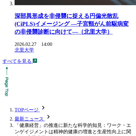
深部異形成を非侵襲に捉える円偏光散乱
(CiPLS)イメージング ―子宮頸がん前駆病変
の非侵襲診断に向けて―（北里大学）
2026.02.27 14:00
北里大学
すべてを見る
chevron_forward
TOPページ
chevron_forward
最新ニュース
「健康経営」の推進に新たな科学的知見：ワーク・エ
ンゲイジメントは精神的健康の増進と生産性向上に関