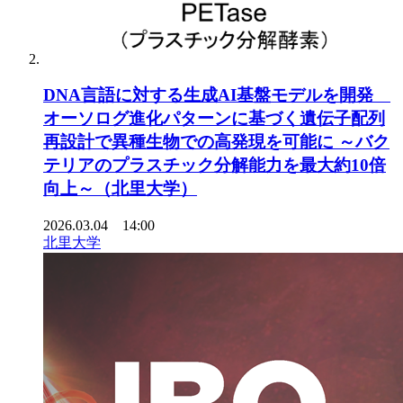
DNA言語に対する生成AI基盤モデルを開発
オーソログ進化パターンに基づく遺伝子配列
再設計で異種生物での高発現を可能に ～バク
テリアのプラスチック分解能力を最大約10倍
向上～（北里大学）
2026.03.04 14:00
北里大学