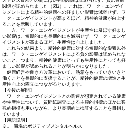
ストレス反応との間にはU字型関係は認められず、負の直線
関係が認められました（図2）。これは、ワーク・エンゲイ
ジメントによる精神的健康への好ましい影響は減弱せず、ワ
ーク・エンゲイジメントが高まるほど、精神的健康が向上す
ることを示唆しています。
一方、ワーク・エンゲイジメントが生産性に及ぼす好まし
い影響は、短期的にも長期的にも減弱せず、ワーク・エンゲ
イジメントが高まるほど、生産性は向上しました。
これらの結果より、精神的健康に対する短期的な影響以外
は、ワーク・エンゲイジメントによる負の影響は認められな
いこと、つまり、精神的健康にとっても生産性にとっても好
ましい影響が認められることが明らかになりました。
健康経営や働き方改革において、熱意をもっていきいきと
働くことを長期的に支援することが、精神的健康の増進と生
産性向上の両立につながるといえます。
【今後の展開】
ワーク・エンゲイジメントとの関連が想定されている健康
や生産性について、質問紙調査による主観的指標のほかに客
観的指標も用いながら、より長期的に検証することを目指し
ています。
【用語説明】
※1 職場のポジティブメンタルヘルス