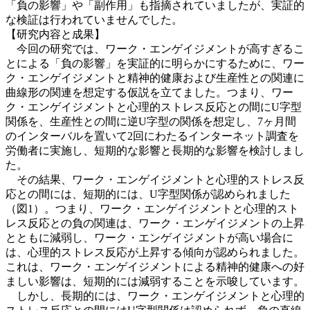
「負の影響」や「副作用」も指摘されていましたが、実証的
な検証は行われていませんでした。
【研究内容と成果】
今回の研究では、ワーク・エンゲイジメントが高すぎるこ
とによる「負の影響」を実証的に明らかにするために、ワー
ク・エンゲイジメントと精神的健康および生産性との関連に
曲線形の関連を想定する仮説を立てました。つまり、ワー
ク・エンゲイジメントと心理的ストレス反応との間にU字型
関係を、生産性との間に逆U字型の関係を想定し、7ヶ月間
のインターバルを置いて2回にわたるインターネット調査を
労働者に実施し、短期的な影響と長期的な影響を検討しまし
た。
その結果、ワーク・エンゲイジメントと心理的ストレス反
応との間には、短期的には、U字型関係が認められました
（図1）。つまり、ワーク・エンゲイジメントと心理的スト
レス反応との負の関連は、ワーク・エンゲイジメントの上昇
とともに減弱し、ワーク・エンゲイジメントが高い場合に
は、心理的ストレス反応が上昇する傾向が認められました。
これは、ワーク・エンゲイジメントによる精神的健康への好
ましい影響は、短期的には減弱することを示唆しています。
しかし、長期的には、ワーク・エンゲイジメントと心理的