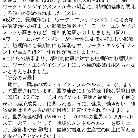
影響は、短期的には減弱する傾向が認められました。特に、
ワーク・エンゲイジメントが高い場合に、精神的健康が悪化
する傾向が認められました（図1）。
●反対に、長期的には、ワーク・エンゲイジメントによる精
神的健康への好ましい影響は減弱せず、ワーク・エンゲイジ
メントが高まるほど、精神的健康が向上しました（図2）。
●ワーク・エンゲイジメントが生産性に及ぼす好ましい影響
は、短期的にも長期的にも減弱せず、ワーク・エンゲイジメ
ントが高まるほど、生産性が向上しました。
●これらの結果より、精神的健康に対する短期的な影響以外
は、ワーク・エンゲイジメントによる負の影響は認められな
いと考えられました。
【研究の背景】
近年、「職場のポジティブメンタルヘルス」※1が、ます
ます重視されています。国際連合による持続可能な開発目標
（2015）※2では、「3.すべての人に健康と福祉を」「8.働き
がいも経済成長も」に見られるように、健康、働きがい、経
済成長は世界共通の開発目標に位置づけられています。ま
た、世界保健機関（WHO）は、2017年の世界メンタルヘル
スデーのテーマとして「職場のメンタルヘルス」を取り上
げ、経営者や管理職は、健康の増進と生産性の向上に関わる
必要があると述べています。