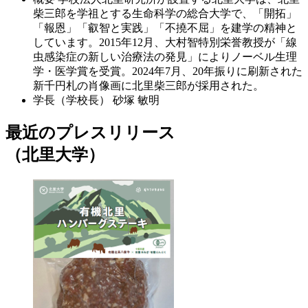
柴三郎を学祖とする生命科学の総合大学で、「開拓」
「報恩」「叡智と実践」「不撓不屈」を建学の精神と
しています。2015年12月、大村智特別栄誉教授が「線
虫感染症の新しい治療法の発見」によりノーベル生理
学・医学賞を受賞。2024年7月、20年振りに刷新された
新千円札の肖像画に北里柴三郎が採用された。
学長（学校長）
砂塚 敏明
最近のプレスリリース
（北里大学）