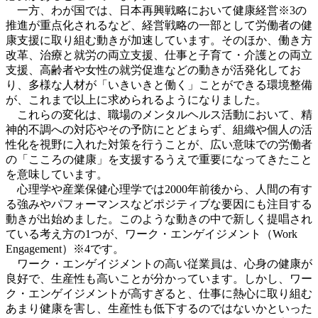
一方、わが国では、日本再興戦略において健康経営※3の
推進が重点化されるなど、経営戦略の一部として労働者の健
康支援に取り組む動きが加速しています。そのほか、働き方
改革、治療と就労の両立支援、仕事と子育て・介護との両立
支援、高齢者や女性の就労促進などの動きが活発化してお
り、多様な人材が「いきいきと働く」ことができる環境整備
が、これまで以上に求められるようになりました。
これらの変化は、職場のメンタルヘルス活動において、精
神的不調への対応やその予防にとどまらず、組織や個人の活
性化を視野に入れた対策を行うことが、広い意味での労働者
の「こころの健康」を支援するうえで重要になってきたこと
を意味しています。
心理学や産業保健心理学では2000年前後から、人間の有す
る強みやパフォーマンスなどポジティブな要因にも注目する
動きが出始めました。このような動きの中で新しく提唱され
ている考え方の1つが、ワーク・エンゲイジメント（Work
Engagement）※4です。
ワーク・エンゲイジメントの高い従業員は、心身の健康が
良好で、生産性も高いことが分かっています。しかし、ワー
ク・エンゲイジメントが高すぎると、仕事に熱心に取り組む
あまり健康を害し、生産性も低下するのではないかといった