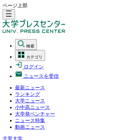
ページ上部
density_medium
検索
カテゴリ
ログイン
ニュースを受信
最新ニュース
ランキング
大学ニュース
小中高ニュース
大学発ベンチャー
ニュース特集
動画ニュース
北里大学