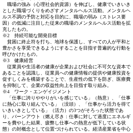
職場の強み（心理社会的資源）を伸ばし、健康でいきいき
とした職場づくりをめざすメンタルヘルス活動。メンタルヘ
ルス不調の予防と対応を目的に、職場の弱み（ストレス要
因）の低減に注目した従来の職場のメンタルヘルス活動を拡
充したもの。
※2 持続可能な開発目標
貧困に終止符を打ち、地球を保護し、すべての人が平和と
豊かさを享受できるようにすることを目指す普遍的な行動を
呼びかけたもの。
※3 健康経営
従業員や生活者の健康が企業および社会に不可欠な資本で
あることを認識し、従業員への健康情報の提供や健康投資を
促すしくみを構築することで、生産性の低下を防ぎ、医療費
を抑制して、企業の収益性向上を目指す取り組み。
※4 ワーク・エンゲイジメント
「仕事に誇りややりがいを感じている」（熱意）、「仕事
に熱心に取り組んでいる」（没頭）、「仕事から活力を得て
いきいきとしている」（活力）の3つがそろった状態であ
り、バーンアウト（燃え尽き：仕事に対して過度にエネルギ
ーを費やした結果、疲弊し仕事への熱意が低下している状
態）の対概念として位置づけられている。経済産業省を中心