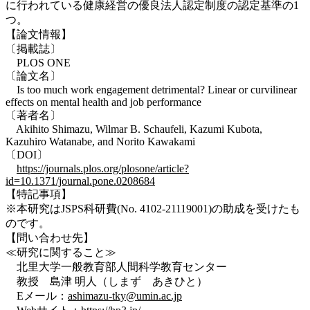
に行われている健康経営の優良法人認定制度の認定基準の1
つ。
【論文情報】
〔掲載誌〕
PLOS ONE
〔論文名〕
Is too much work engagement detrimental? Linear or curvilinear
effects on mental health and job performance
〔著者名〕
Akihito Shimazu, Wilmar B. Schaufeli, Kazumi Kubota,
Kazuhiro Watanabe, and Norito Kawakami
〔DOI〕
https://journals.plos.org/plosone/article?
id=10.1371/journal.pone.0208684
【特記事項】
※本研究はJSPS科研費(No. 4102-21119001)の助成を受けたも
のです。
【問い合わせ先】
≪研究に関すること≫
北里大学一般教育部人間科学教育センター
教授 島津 明人（しまず あきひと）
Eメール：
ashimazu-tky@umin.ac.jp