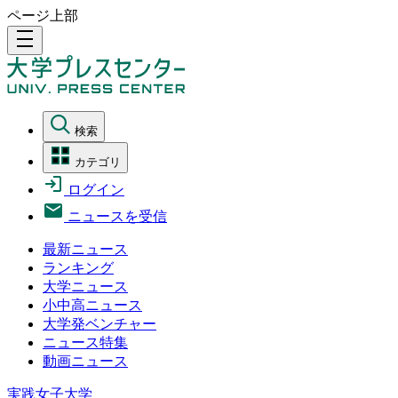
ページ上部
density_medium
検索
カテゴリ
ログイン
ニュースを受信
最新ニュース
ランキング
大学ニュース
小中高ニュース
大学発ベンチャー
ニュース特集
動画ニュース
実践女子大学