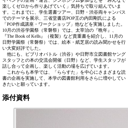
イベントの企画・運営、シンポジウム参加などを「みんなで
楽しくゼロから作りあげていく」気持ちで取り組んでいま
す。これまでに、学生選書ツアー、日野・渋谷両キャンパス
でのテーマを展示、三省堂書店POP王の内田剛氏による
「POP作成講座・ワークショップ」他などを実施しました。
10月の渋谷学園祭（常磐祭）では、太宰治の『晩年』、
『The Book of Kells』（複製）など貴重書を紹介し、11月の
日野学園祭（常磐祭）では、絵本・紙芝居の読み聞かせを行
い大変好評でした。
他にも、ビブリオバトル（渋谷）や日野市立図書館ヤング
スタッフとの本の交流会開催（日野）など、学生スタッフが
話し合って企画し、楽しく活動の場を広げています。
これからも本学では、「ららすた」を中心にさまざまな読
書の企画を実施して、本学の図書館利用をさらに増やしてい
きたいと願っています。
添付資料