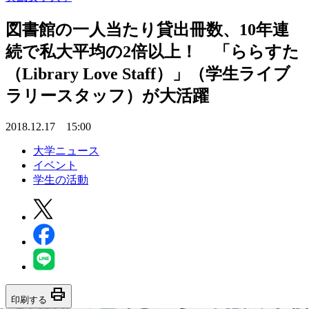
図書館の一人当たり貸出冊数、10年連
続で私大平均の2倍以上！ 「ららすた
（Library Love Staff）」（学生ライブ
ラリースタッフ）が大活躍
2018.12.17 15:00
大学ニュース
イベント
学生の活動
print
印刷する