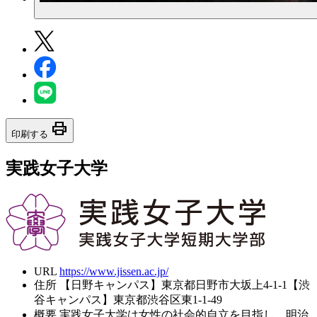
print
印刷する
実践女子大学
URL
https://www.jissen.ac.jp/
住所
【日野キャンパス】東京都日野市大坂上4-1-1【渋
谷キャンパス】東京都渋谷区東1-1-49
概要
実践女子大学は女性の社会的自立を目指し、明治