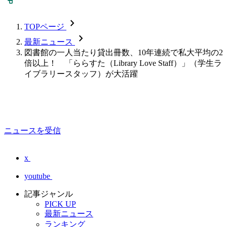
chevron_forward
TOPページ
chevron_forward
最新ニュース
図書館の一人当たり貸出冊数、10年連続で私大平均の2
倍以上！ 「ららすた（Library Love Staff）」（学生ラ
イブラリースタッフ）が大活躍
ニュースを受信
x
youtube
記事ジャンル
PICK UP
最新ニュース
ランキング