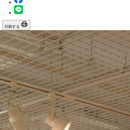
print
印刷する