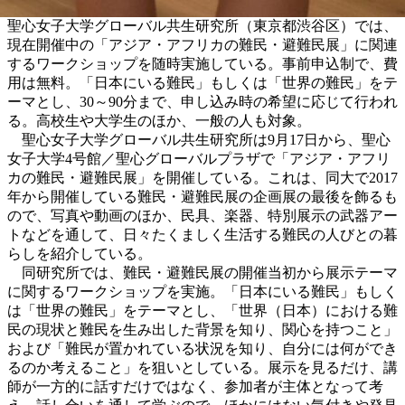
聖心女子大学グローバル共生研究所（東京都渋谷区）では、
現在開催中の「アジア・アフリカの難民・避難民展」に関連
するワークショップを随時実施している。事前申込制で、費
用は無料。「日本にいる難民」もしくは「世界の難民」をテ
ーマとし、30～90分まで、申し込み時の希望に応じて行われ
る。高校生や大学生のほか、一般の人も対象。
聖心女子大学グローバル共生研究所は9月17日から、聖心
女子大学4号館／聖心グローバルプラザで「アジア・アフリ
カの難民・避難民展」を開催している。これは、同大で2017
年から開催している難民・避難民展の企画展の最後を飾るも
ので、写真や動画のほか、民具、楽器、特別展示の武器アー
トなどを通して、日々たくましく生活する難民の人びとの暮
らしを紹介している。
同研究所では、難民・避難民展の開催当初から展示テーマ
に関するワークショップを実施。「日本にいる難民」もしく
は「世界の難民」をテーマとし、「世界（日本）における難
民の現状と難民を生み出した背景を知り、関心を持つこと」
および「難民が置かれている状況を知り、自分には何ができ
るのか考えること」を狙いとしている。展示を見るだけ、講
師が一方的に話すだけではなく、参加者が主体となって考