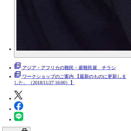
picture_as_pdf
アジア・アフリカの難民・避難民展 チラシ
picture_as_pdf
ワークショップのご案内 【最新のものに更新しま
した。（2018/11/27 16:00）】