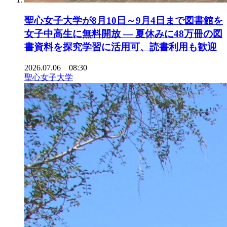
聖心女子大学が8月10日～9月4日まで図書館を
女子中高生に無料開放 ― 夏休みに48万冊の図
書資料を探究学習に活用可、読書利用も歓迎
2026.07.06 08:30
聖心女子大学