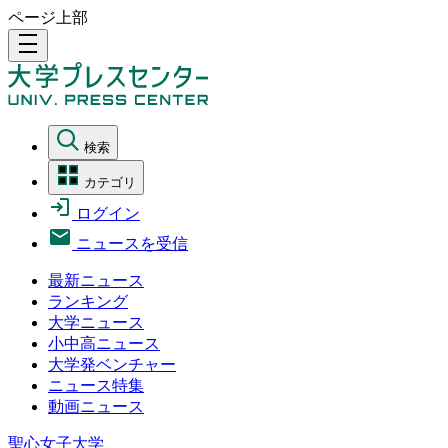
ページ上部
density_medium
検索
カテゴリ
ログイン
ニュースを受信
最新ニュース
ランキング
大学ニュース
小中高ニュース
大学発ベンチャー
ニュース特集
動画ニュース
聖心女子大学