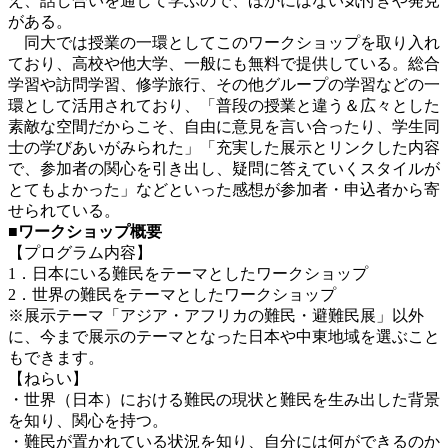
え、話し合いを通して学ぶので、ほかにはない気付きや発見
がある。
同大では授業の一環としてこのワークショップを取り入れ
ており、高校や他大学、一般にも無料で提供している。総合
学習や訪問学習、修学旅行、その他グループの学習などの一
環として活用されており、「普段の授業と違う＆広々とした
素敵な空間だからこそ、自由に意見を言い合ったり、学生同
士の学びあいがみられた」「充実した展示とリンクした内容
で、参加者の関心を引き出し、疑問に答えていくスタイルが
とてもよかった」などといった感想が参加者・申込者から寄
せられている。
■ワークショップ概要
【プログラム内容】
1．日本にいる難民をテーマとしたワークショップ
2．世界の難民をテーマとしたワークショップ
※展示テーマ「アジア・アフリカの難民・避難民展」以外
に、今まで展示のテーマとなった日本や中東地域を選ぶこと
もできます。
【ねらい】
・世界（日本）における難民の現状と難民を生み出した背景
を知り、関心を持つ。
・難民が置かれている状況を知り、自分には何ができるのか