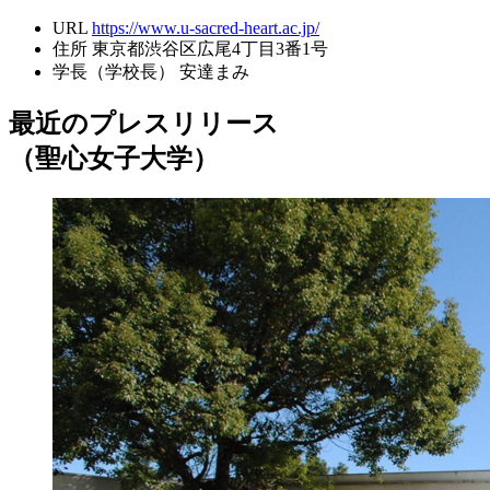
URL
https://www.u-sacred-heart.ac.jp/
住所
東京都渋谷区広尾4丁目3番1号
学長（学校長）
安達まみ
最近のプレスリリース
（聖心女子大学）