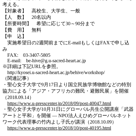
考える。
【対象者】 高校生、大学生、一般
【人 数】 20名以内
【所要時間】 希望に応じて30～90分まで
【費 用】 無料
【申 込】
実施希望日の2週間前までにE-mailもしくはFAXで申し込
み
FAX: 03-3407-5805
E-mail: be-hive@g.u-sacred-heart.ac.jp
※詳細は下記URLを参照。
http://kyosei.u-sacred-heart.ac.jp/behive/workshop/
（関連記事）
・聖心女子大学で9月17日より国立民族学博物館などの特別
協力による「アジア・アフリカの難民・避難民展」を開催
（2018.09.14）
https://www.u-presscenter.jp/2018/09/post-40047.html
・聖心女子大学が10月31日にグローバル共生公開講座「武器
アートと平和」を開催 — NPO法人えひめグローバルネット
ワーク代表理事の竹内よし子氏が講演（2018.10.09）
https://www.u-presscenter.jp/2018/10/post-40195.html