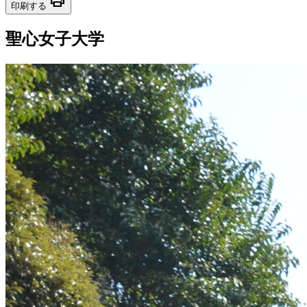
print
印刷する
聖心女子大学