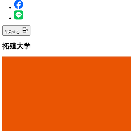
print
印刷する
拓殖大学