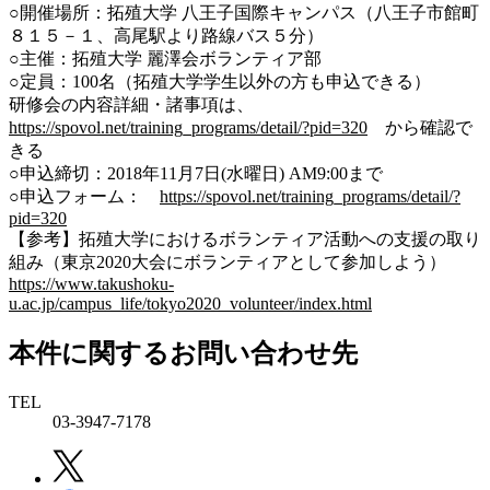
○開催場所：拓殖大学 八王子国際キャンパス（八王子市館町
８１５－１、高尾駅より路線バス５分）
○主催：拓殖大学 麗澤会ボランティア部
○定員：100名（拓殖大学学生以外の方も申込できる）
研修会の内容詳細・諸事項は、
https://spovol.net/training_programs/detail/?pid=320
から確認で
きる
○申込締切：2018年11月7日(水曜日) AM9:00まで
○申込フォーム：
https://spovol.net/training_programs/detail/?
pid=320
【参考】拓殖大学におけるボランティア活動への支援の取り
組み（東京2020大会にボランティアとして参加しよう）
https://www.takushoku-
u.ac.jp/campus_life/tokyo2020_volunteer/index.html
本件に関するお問い合わせ先
TEL
03-3947-7178