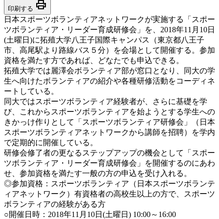
print
印刷する
日本スポーツボランティアネットワークが実施する「スポー
ツボランティア・リーダー育成研修会」を、2018年11月10日
(土曜日)に拓殖大学八王子国際キャンパス（東京都八王子
市、高尾駅より路線バス５分）を会場として開催する。参加
資格を満たす方であれば、どなたでも申込できる。
拓殖大学では麗澤会ボランティア部が窓口となり、同大の学
生へ向けたボランティアの紹介や各種研修活動をコーディネ
ートしている。
同大ではスポーツボランティア経験者が、さらに基礎を学
び、これからスポーツボランティアを始ようとする学生への
きかっけ作りとして「スポーツボランティア研修会」（日本
スポーツボランティアネットワークから講師を招聘）を学内
で定期的に開催している。
研修会修了者の更なるステップアップの機会として「スポー
ツボランティア・リーダー育成研修会」を開催するのにあわ
せ、参加資格を満たす一般の方の申込を受け入れる。
◎参加資格：スポーツボランティア（日本スポーツボランテ
ィアネットワーク）有資格者の高校生以上の方で、スポーツ
ボランティアの経験がある方
○開催日時：2018年11月10日(土曜日) 10:00～16:00