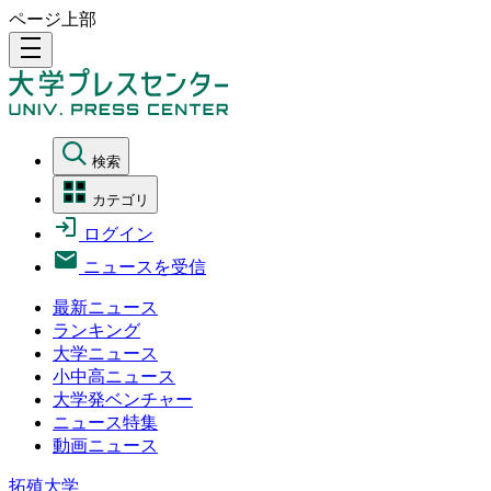
ページ上部
density_medium
検索
カテゴリ
ログイン
ニュースを受信
最新ニュース
ランキング
大学ニュース
小中高ニュース
大学発ベンチャー
ニュース特集
動画ニュース
拓殖大学