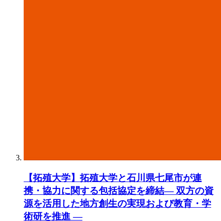
【拓殖大学】拓殖大学と石川県七尾市が連
携・協力に関する包括協定を締結― 双方の資
源を活用した地方創生の実現および教育・学
術研を推進 ―