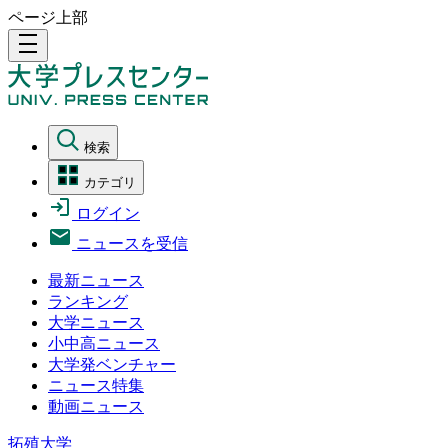
ページ上部
density_medium
検索
カテゴリ
ログイン
ニュースを受信
最新ニュース
ランキング
大学ニュース
小中高ニュース
大学発ベンチャー
ニュース特集
動画ニュース
拓殖大学