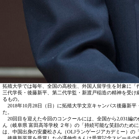
拓殖大学では毎年、全国の高校生、外国人留学生を対象に「
三代学長・後藤新平、第二代学監・新渡戸稲造の精神を受け
るもの。
2018年10月28日（日）に拓殖大学文京キャンパス後藤
た。
20回目を迎えた今回のコンクールには、全国から2,031
ん（岐阜県 富田高等学校 ２年）の「持続可能な笑顔のため
は、中国出身の安慶松さん（OLJランゲージアカデミー）の
後藤新平賞を受賞した小澤伸也さんは受賞記念スピーチの中