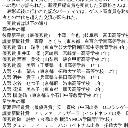
への思いが語られた。新渡戸稲造賞を受賞した安慶松さんは
表彰式後に行われた記念パーティでは、ゲスト審査員を務め
者との世代を超えた交流が図られた。
受賞者は以下の通り
高校生の部
後藤新平賞（最優秀賞） 小澤 伸也（岐阜県 富田高等学
読売新聞社賞 齊藤 さくら（東京都 白百合学園高等学校 
優秀賞 青山 瑞季（東京学芸大学附属国際中等教育学校 4年
優秀賞 川井田 凜（宮崎県 宮崎第一高等学校 1年）
優秀賞 西室 美波（山梨県 駿台甲府高等学校 2年）
優秀賞 龍 美羽（千葉県 市川高等学校 1年）
入選 小糸 望未（東京都 拓殖大学第一高等学校 2年）
入選 酒井 貴子（兵庫県立長田高等学校 1年）
入選 永谷 せつ子（京都府 洛南高等学校 1年）
入選 花澤 美奈子（東京都 順天高等学校 2年）
入選 楊 悠琦（東京都立小石川中等教育学校 3年）
留学生の部
新渡戸稲造賞（最優秀賞）安 慶松（中国出身 OLJランゲ
読売新聞社賞 アリファ アッザーラ（インドネシア出身 
優秀賞 陳 詩婷（台湾出身 横浜YMCA学院専門学校）
入選 グェン ティ テュ ハン（ベトナム出身 拓殖大学 別