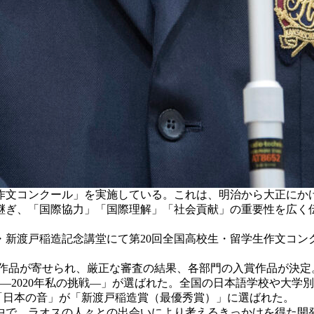
作文コンクール」を実施している。これは、明治から大正にか
継ぎ、「国際協力」「国際理解」「社会貢献」の重要性を広く
新平・新渡戸稲造記念講堂にて第20回全国高校生・留学生作文コ
編の作品が寄せられ、厳正な審査の結果、各部門の入賞作品が決
に―2020年私の挑戦―」が選ばれた。全国の日本語学校や大
「日本の音」が「新渡戸稲造賞（最優秀賞）」に選ばれた。
で、ラオスの人々との出会いにより考えるきっかけを得た開