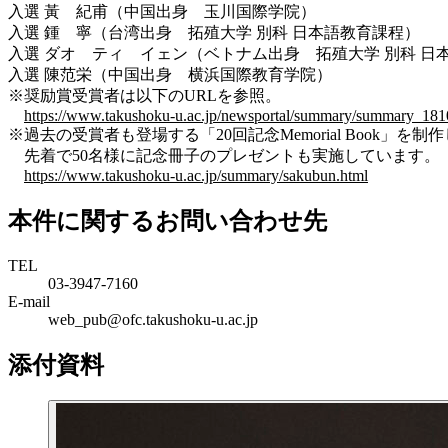
入選 黃 紀甫（中国出身 玉川国際学院）
入選 鍾 寧（台湾出身 拓殖大学 別科 日本語教育課程）
入選 ダオ ティ イェン（ベトナム出身 拓殖大学 別科 日
入選 陳范栄（中国出身 横浜国際教育学院）
※奨励賞受賞者は以下のURLを参照。
https://www.takushoku-u.ac.jp/newsportal/summary/summary_18
※過去の受賞者も登場する「20回記念Memorial Book」を制
先着で50名様に記念冊子のプレゼントも実施しています。
https://www.takushoku-u.ac.jp/summary/sakubun.html
本件に関するお問い合わせ先
TEL
03-3947-7160
E-mail
web_pub@ofc.takushoku-u.ac.jp
添付資料