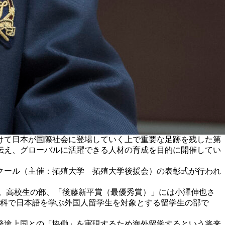
けて日本が国際社会に登場していく上で重要な足跡を残した第
伝え、グローバルに活躍できる人材の育成を目的に開催してい
ンクール（主催：拓殖大学 拓殖大学後援会）の表彰式が行われ
定。高校生の部、「後藤新平賞（最優秀賞）」には小澤伸也さ
学別科で日本語を学ぶ外国人留学生を対象とする留学生の部で
発途上国との「協働」を実現するため海外留学するという将来