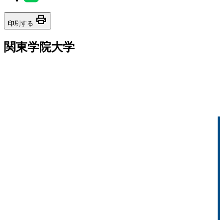
print
印刷する
関東学院大学