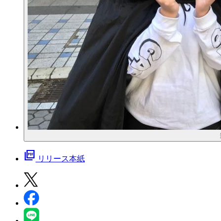
picture_as_pdf
リリース本紙