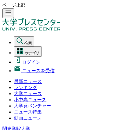
ページ上部
density_medium
検索
カテゴリ
ログイン
ニュースを受信
最新ニュース
ランキング
大学ニュース
小中高ニュース
大学発ベンチャー
ニュース特集
動画ニュース
関東学院大学