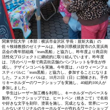
関東学院大学（本部：横浜市金沢区 学長：規矩大義）の
佐々牧雄教授のゼミナールは、神奈川県横須賀市の久里浜商
店会の青年部組織「team黒船」と協力し、昨年度より商店街
活性化プロジェクトに継続的に取り組んでいます。昨年度
は、7月のペリー祭で商店街店舗のパンフレットを学生が作
成し、デザインコンペを実施。今年度は、ハロウィーンフェ
スティバルに「team黒船」と協力し、参加することになりま
した。フェスティバルは、10月21日（日）に開催され、手作
りキーホルダーのワークショップを実施し、40組約100人が
参加しました。
学生はレーザー加工機を利用し、キーホルダーのベースを
製作。ワークショップでは、ヒートペン（焼きごて）で名前
や好きな文字を刻印、塗装を施し、完成となる。世界に一つ
しかないオリジナルのキーホルダーが作れるワークショップ