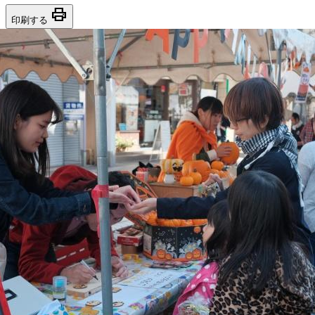
print
印刷する