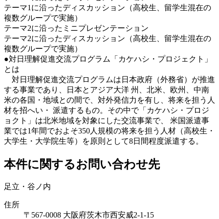
テーマ1に沿ったディスカッション（高校生、留学生混在の
複数グループで実施）
テーマ2に沿ったミニプレゼンテーション
テーマ2に沿ったディスカッション（高校生、留学生混在の
複数グループで実施）
●対日理解促進交流プログラム「カケハシ・プロジェクト」
とは
対日理解促進交流プログラムは日本政府（外務省）が推進
する事業であり、日本とアジア大洋 州、北米、欧州、中南
米の各国・地域との間で、対外発信力を有し、将来を担う人
材を招へい・ 派遣するもの。その中で「カケハシ・プロジ
ョクト」は北米地域を対象にした交流事業で、 米国派遣事
業では1年間でおよそ350人規模の将来を担う人材（高校生・
大学生・大学院生等）を原則として8日間程度派遣する。
本件に関するお問い合わせ先
足立・谷ノ内
住所
〒567-0008 大阪府茨木市西安威2-1-15