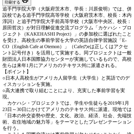
印刷する
追手門学院大学（大阪府茨木市、学長：川原俊明）では、併
設校である追手門学院高等学校（大阪府茨木市、校長：木内
淳詞）と追手門学院大手前高等学校（大阪市中央区、校長：
原田哲次）が対日理解促進交流プログラム「カケハシ・プロ
ジェクト（KAKEHASHI Project）」の参加校に選ばれたこと
を受け、高校生の事前学習を大学の英語自律学習施設「E-
CO（English Cafe at Otemon）」（Cafeのeは正しくはアクセ
ント記号付き）を活用して実施する。同プロジェクトは一般
財団法人日本国際協力センターが実施しているもので、高校
生らは来年1月にアメリカのテキサス州に派遣される。
【ポイント】
○日本人高校生がアメリカ人留学生（大学生）と英語でのデ
ィスカッションを実施。
○高大連携で取り組むことにより、充実した事前学習を実
現。
カケハシ・プロジェクトでは、学生や生徒らを2019年1月
23日～30日にかけてアメリカのテキサス州に派遣。現地では
「日本の外交姿勢や歴史、文化、政治、経済、社会、先端技
術、在住地域の魅力等」をテーマとしたプレゼンテーション
を行う。