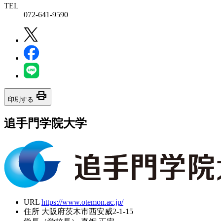
TEL
072-641-9590
print
印刷する
追手門学院大学
URL
https://www.otemon.ac.jp/
住所
大阪府茨木市西安威2-1-15