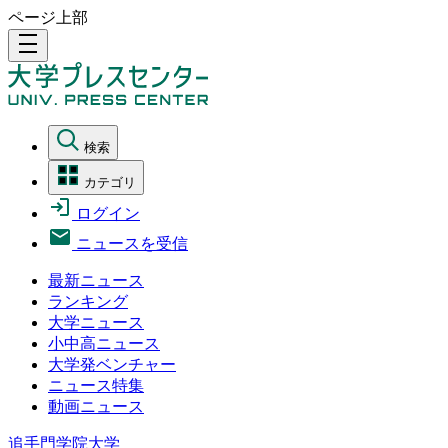
ページ上部
density_medium
検索
カテゴリ
ログイン
ニュースを受信
最新ニュース
ランキング
大学ニュース
小中高ニュース
大学発ベンチャー
ニュース特集
動画ニュース
追手門学院大学