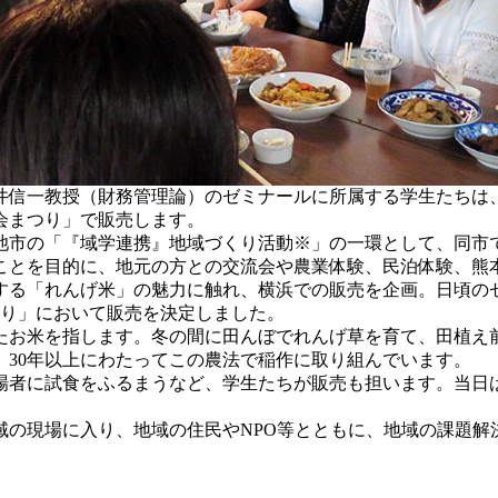
信一教授（財務管理論）のゼミナールに所属する学生たちは、
会まつり」で販売します。
市の「『域学連携』地域づくり活動※」の一環として、同市で今
ことを目的に、地元の方との交流会や農業体験、民泊体験、熊
する「れんげ米」の魅力に触れ、横浜での販売を企画。日頃の
つり」において販売を決定しました。
お米を指します。冬の間に田んぼでれんげ草を育て、田植え
30年以上にわたってこの農法で稲作に取り組んでいます。
者に試食をふるまうなど、学生たちが販売も担います。当日
域の現場に入り、地域の住民やNPO等とともに、地域の課題解