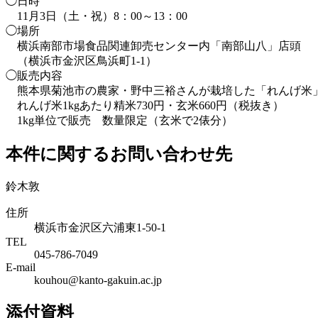
◯日時
11月3日（土・祝）8：00～13：00
◯場所
横浜南部市場食品関連卸売センター内「南部山八」店頭
（横浜市金沢区鳥浜町1-1）
◯販売内容
熊本県菊池市の農家・野中三裕さんが栽培した「れんげ米
れんげ米1kgあたり精米730円・玄米660円（税抜き）
1kg単位で販売 数量限定（玄米で2俵分）
本件に関するお問い合わせ先
鈴木敦
住所
横浜市金沢区六浦東1-50-1
TEL
045-786-7049
E-mail
kouhou@kanto-gakuin.ac.jp
添付資料