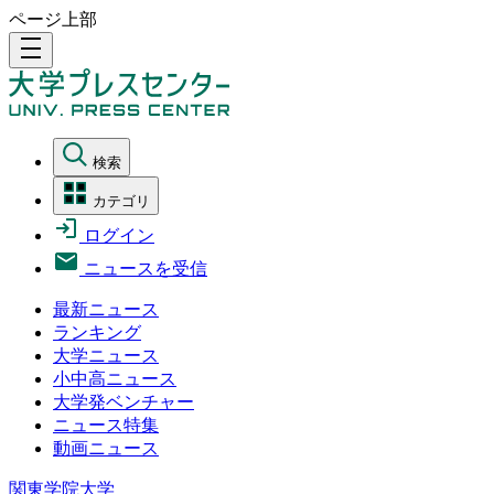
ページ上部
density_medium
検索
カテゴリ
ログイン
ニュースを受信
最新ニュース
ランキング
大学ニュース
小中高ニュース
大学発ベンチャー
ニュース特集
動画ニュース
関東学院大学