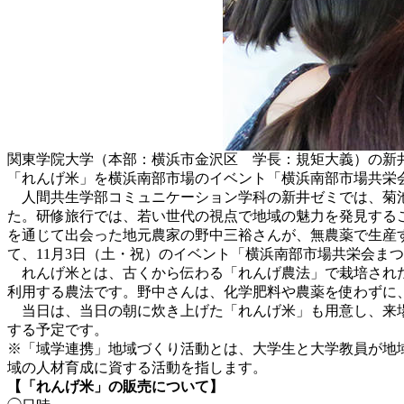
関東学院大学（本部：横浜市金沢区 学長：規矩大義）の新井
「れんげ米」を横浜南部市場のイベント「横浜南部市場共栄
人間共生学部コミュニケーション学科の新井ゼミでは、菊池
た。研修旅行では、若い世代の視点で地域の魅力を発見する
を通じて出会った地元農家の野中三裕さんが、無農薬で生産
て、11月3日（土・祝）のイベント「横浜南部市場共栄会ま
れんげ米とは、古くから伝わる「れんげ農法」で栽培された
利用する農法です。野中さんは、化学肥料や農薬を使わずに、
当日は、当日の朝に炊き上げた「れんげ米」も用意し、来場
する予定です。
※「域学連携」地域づくり活動とは、大学生と大学教員が地
域の人材育成に資する活動を指します。
【「れんげ米」の販売について】