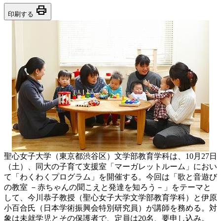
print
印刷する
聖心女子大学（東京都渋谷区）文学部教育学科は、10月27日
（土）、同大の子育て支援室「マーガレットルーム」におい
て「わくわくプログラム」を開催する。今回は「歌と音遊び
の教室 －赤ちゃんの聞こえと発達を知ろう－」をテーマと
して、今川恭子教授（聖心女子大学文学部教育学科）と伊原
小百合氏（日本学術振興会特別研究員）が講師を務める。対
象は未就学児とその保護者で、定員は20名、要申し込み。