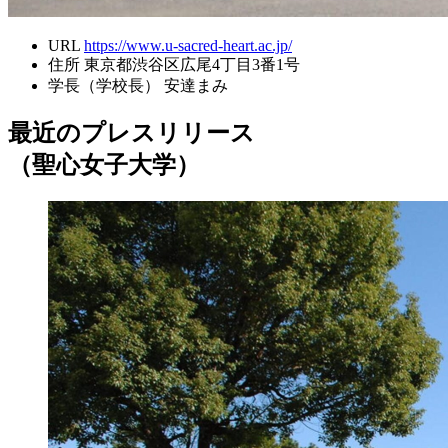
URL
https://www.u-sacred-heart.ac.jp/
住所
東京都渋谷区広尾4丁目3番1号
学長（学校長）
安達まみ
最近のプレスリリース
（聖心女子大学）