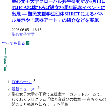
聖心女子大学グローバル共生研究所が6月13日
のJICA地球ひろば設立20周年記念イベントに
出展 ― 難民支援学生団体SHRETによるパネ
ル展示や「武器アート」の紹介などを実施
2026.06.05 16:15
聖心女子大学
すべてを見る
chevron_forward
TOPページ
chevron_forward
最新ニュース
聖心女子大学が子育て支援室マーガレットルームで、
わくわくプログラム「歌と音遊びの教室 — 赤ちゃんの
聞こえと発達を知ろう –」を開催