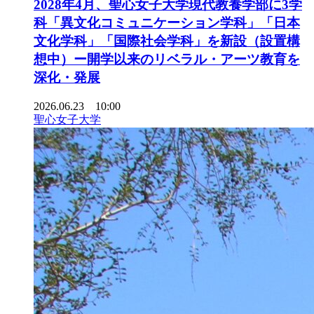
2028年4月、聖心女子大学現代教養学部に3学
科「異文化コミュニケーション学科」「日本
文化学科」「国際社会学科」を新設（設置構
想中）ー開学以来のリベラル・アーツ教育を
深化・発展
2026.06.23 10:00
聖心女子大学