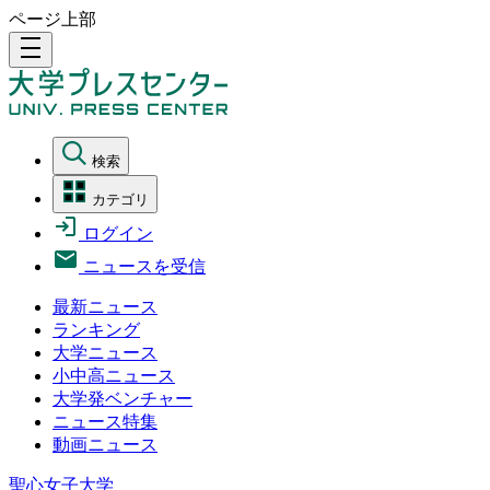
ページ上部
density_medium
検索
カテゴリ
ログイン
ニュースを受信
最新ニュース
ランキング
大学ニュース
小中高ニュース
大学発ベンチャー
ニュース特集
動画ニュース
聖心女子大学