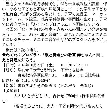
聖心女子大学の教育学科では、保育士養成課程の設置に伴
い、小さな子どもと家族の居場所として、また学生が子ども
と触れ合い理解を深める場として、子育て支援室「マーガレ
ットルーム」を設置。教育学科教員の専門性を生かし、子育
てに役立つ催し「わくわくプログラム」を開催している。
今回の「歌と音遊びの教室－赤ちゃんの聞こえと発達を知
ろう－」では、わらべ歌と音遊び、赤ちゃんの聞こえのミニ
ミニレクチャー、ミニミニ音楽会などのプログラムを予定し
ている。
概要は下記の通り。
◆わくわくプログラム「歌と音遊びの教室 赤ちゃんの聞こ
えと発達を知ろう」
【日時】2018年10月27日（土） 10：30～12：00
【場所】聖心女子大学2号館1階 子育て支援室
東京都渋谷区広尾4-3-1 （東京メトロ日比谷線
広尾駅4番出口より徒歩6分）
【対象】未就学児とその保護者（20名程度 先着順）
【参加費】
大人1人と子ども1人、合わせて500円（行事保険代含
む）
1名増えるごとに、大人・子ども問わずに1名あたり