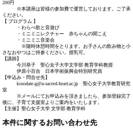
200円
※本講座は皆様の参加費で運営しております。ご了承
ください。
【 プログラム 】
・わらべ歌と音遊び
・ミニミニレクチャー 赤ちゃんの聞こえ
・ミニミニ音楽会
※随時休憩時間をとります。お子さんの飲み物と小
さなおやつはご持参ください。授乳可。
【講師】
今川恭子 聖心女子大学文学部 教育学科教授
伊原小百合 日本学術振興会特別研究員
【申込み・問合せ先】
kosodate-g@u-sacred-heart.ac.jp 聖心女子大学教育研究
室
※メールにてお申込みを頂きましたら、参加登録完了
後に、子育て支援室よりご案内をいたします。
【主催】聖心女子大学 文学部 教育学科
本件に関するお問い合わせ先