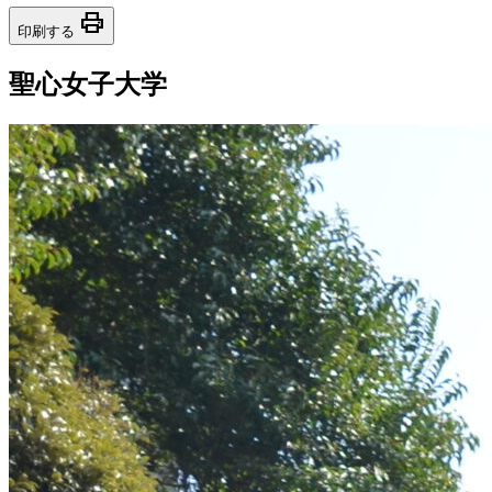
print
印刷する
聖心女子大学