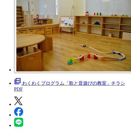
picture_as_pdf
わくわくプログラム「歌と音遊びの教室」チラシ
PDF