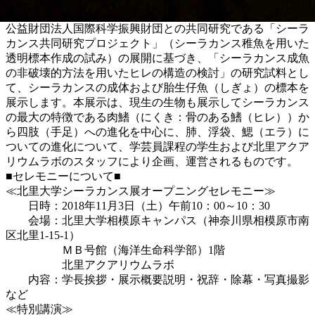
公益財団法人国際科学振興財団との共同研究である「シーラ
カンス共同研究プロジェクト」（シーラカンス稚魚を用いた
透明標本作成の試み）の展開に基づき、「シーラカンス成魚
の非破壊的方法を用いたヒレの構造の検討」の研究試料とし
て、シーラカンスの成体および胎生仔魚（しぎょ）の標本を
展示します。本展示は、現生の生物も展示してシーラカンス
の最大の特徴である肉鰭（にくき：骨のある鰭（ヒレ））か
ら四肢（手足）への進化を中心に、肺、浮袋、鰓（エラ）に
ついての進化について、学芸員課程の学生および北里アクア
リウムラボのスタッフにより企画、運営されるものです。
■セレモニーについて■
≪北里大学シーラカンス展オープニングセレモニー≫
日時：2018年11月3日（土）午前10：00～10：30
会場：北里大学相模原キャンパス（神奈川県相模原市南
区北里1-15-1）
ＭＢ号館（海洋生命科学部）1階
北里アクアリウムラボ
内容：学長挨拶・展示概要説明・祝辞・除幕・写真撮影
など
≪特別講演≫