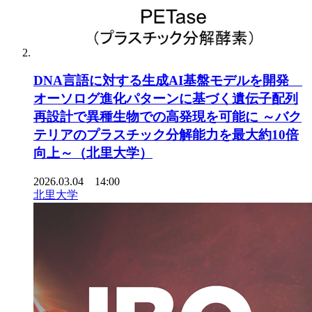
DNA言語に対する生成AI基盤モデルを開発
オーソログ進化パターンに基づく遺伝子配列
再設計で異種生物での高発現を可能に ～バク
テリアのプラスチック分解能力を最大約10倍
向上～（北里大学）
2026.03.04 14:00
北里大学