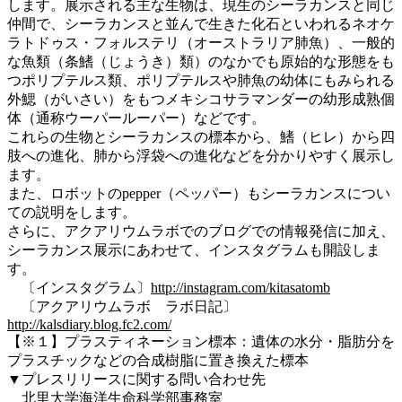
します。展示される主な生物は、現生のシーラカンスと同じ
仲間で、シーラカンスと並んで生きた化石といわれるネオケ
ラトドゥス・フォルステリ（オーストラリア肺魚）、一般的
な魚類（条鰭（じょうき）類）のなかでも原始的な形態をも
つポリプテルス類、ポリプテルスや肺魚の幼体にもみられる
外鰓（がいさい）をもつメキシコサラマンダーの幼形成熟個
体（通称ウーパールーパー）などです。
これらの生物とシーラカンスの標本から、鰭（ヒレ）から四
肢への進化、肺から浮袋への進化などを分かりやすく展示し
ます。
また、ロボットのpepper（ペッパー）もシーラカンスについ
ての説明をします。
さらに、アクアリウムラボでのブログでの情報発信に加え、
シーラカンス展示にあわせて、インスタグラムも開設しま
す。
〔インスタグラム〕
http://instagram.com/kitasatomb
〔アクアリウムラボ ラボ日記〕
http://kalsdiary.blog.fc2.com/
【※１】プラスティネーション標本：遺体の水分・脂肪分を
プラスチックなどの合成樹脂に置き換えた標本
▼プレスリリースに関する問い合わせ先
北里大学海洋生命科学部事務室