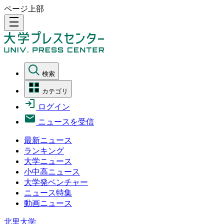
ページ上部
density_medium
検索
カテゴリ
ログイン
ニュースを受信
最新ニュース
ランキング
大学ニュース
小中高ニュース
大学発ベンチャー
ニュース特集
動画ニュース
北里大学