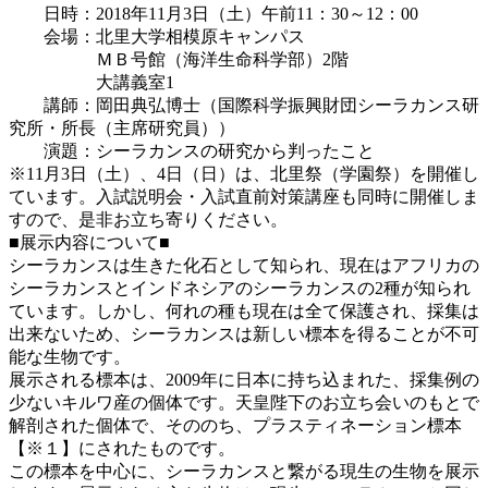
日時：2018年11月3日（土）午前11：30～12：00
会場：北里大学相模原キャンパス
ＭＢ号館（海洋生命科学部）2階
大講義室1
講師：岡田典弘博士（国際科学振興財団シーラカンス研
究所・所長（主席研究員））
演題：シーラカンスの研究から判ったこと
※11月3日（土）、4日（日）は、北里祭（学園祭）を開催し
ています。入試説明会・入試直前対策講座も同時に開催しま
すので、是非お立ち寄りください。
■展示内容について■
シーラカンスは生きた化石として知られ、現在はアフリカの
シーラカンスとインドネシアのシーラカンスの2種が知られ
ています。しかし、何れの種も現在は全て保護され、採集は
出来ないため、シーラカンスは新しい標本を得ることが不可
能な生物です。
展示される標本は、2009年に日本に持ち込まれた、採集例の
少ないキルワ産の個体です。天皇陛下のお立ち会いのもとで
解剖された個体で、そののち、プラスティネーション標本
【※１】にされたものです。
この標本を中心に、シーラカンスと繋がる現生の生物を展示