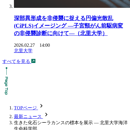
深部異形成を非侵襲に捉える円偏光散乱
(CiPLS)イメージング ―子宮頸がん前駆病変
の非侵襲診断に向けて―（北里大学）
2026.02.27 14:00
北里大学
すべてを見る
chevron_forward
TOPページ
chevron_forward
最新ニュース
生きた化石シーラカンスの標本を展示 — 北里大学海洋
生命科学部