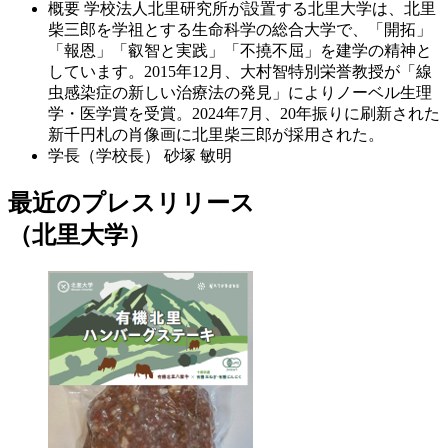
概要
学校法人北里研究所が設置する北里大学は、北里
柴三郎を学祖とする生命科学の総合大学で、「開拓」
「報恩」「叡智と実践」「不撓不屈」を建学の精神と
しています。2015年12月、大村智特別栄誉教授が「線
虫感染症の新しい治療法の発見」によりノーベル生理
学・医学賞を受賞。2024年7月、20年振りに刷新された
新千円札の肖像画に北里柴三郎が採用された。
学長（学校長）
砂塚 敏明
最近のプレスリリース
（北里大学）