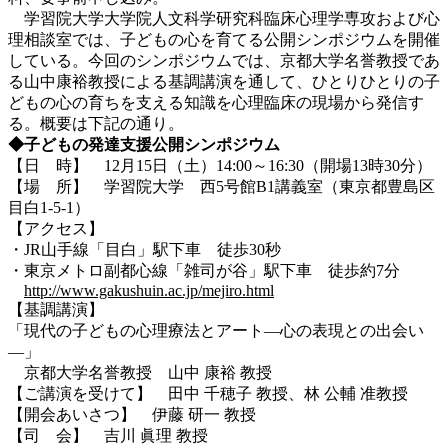
学習院大学大学院人文科学研究科臨床心理学専攻および心
理相談室では、子どもの心を育てる公開シンポジウムを開催
している。今回のシンポジウムでは、京都大学名誉教授であ
る山中康裕教授による基調講演を通して、ひとりひとりの子
どもの心の育ちを支える知識を心理臨床の現場から発信す
る。概要は下記の通り。
◆
子どもの発達支援公開シンポジウム
【日 時】 12月15日（土）14:00～16:30（開場13時30分）
【場 所】 学習院大学 西5号館B1講義室（東京都豊島区
目白1-5-1）
【アクセス】
・JR山手線「目白」駅下車 徒歩30秒
・東京メトロ副都心線「雑司が谷」駅下車 徒歩約7分
http://www.gakushuin.ac.jp/mejiro.html
【基調講演】
「現代の子どもの心理療法とアート―心の表現との出会い
―」
京都大学名誉教授 山中 康裕 教授
【ご講演を受けて】 田中 千穂子 教授、林 公輔 准教授
【開会あいさつ】 伊藤 研一 教授
【司 会】 吉川 眞理 教授