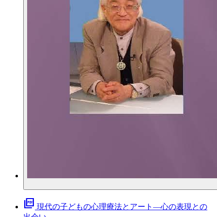
picture_as_pdf
現代の子どもの心理療法とアート―心の表現との
出会い―