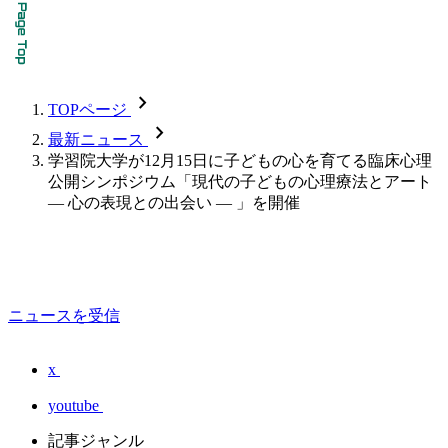
chevron_forward
TOPページ
chevron_forward
最新ニュース
学習院大学が12月15日に子どもの心を育てる臨床心理
公開シンポジウム「現代の子どもの心理療法とアート
— 心の表現との出会い — 」を開催
ニュースを受信
x
youtube
記事ジャンル