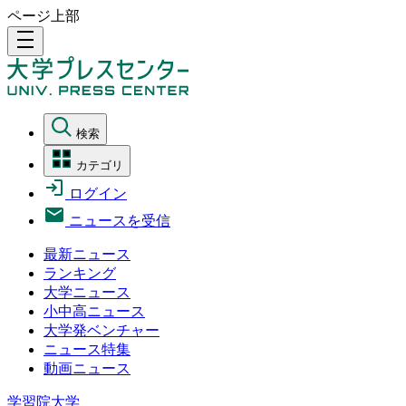
ページ上部
density_medium
検索
カテゴリ
ログイン
ニュースを受信
最新ニュース
ランキング
大学ニュース
小中高ニュース
大学発ベンチャー
ニュース特集
動画ニュース
学習院大学