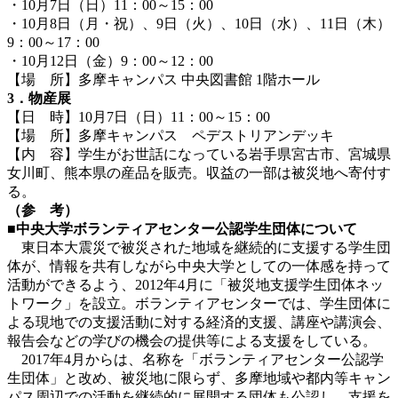
・10月7日（日）11：00～15：00
・10月8日（月・祝）、9日（火）、10日（水）、11日（木）
9：00～17：00
・10月12日（金）9：00～12：00
【場 所】多摩キャンパス 中央図書館 1階ホール
3．物産展
【日 時】10月7日（日）11：00～15：00
【場 所】多摩キャンパス ペデストリアンデッキ
【内 容】学生がお世話になっている岩手県宮古市、宮城県
女川町、熊本県の産品を販売。収益の一部は被災地へ寄付す
る。
（参 考）
■中央大学ボランティアセンター公認学生団体について
東日本大震災で被災された地域を継続的に支援する学生団
体が、情報を共有しながら中央大学としての一体感を持って
活動ができるよう、2012年4月に「被災地支援学生団体ネッ
トワーク」を設立。ボランティアセンターでは、学生団体に
よる現地での支援活動に対する経済的支援、講座や講演会、
報告会などの学びの機会の提供等による支援をしている。
2017年4月からは、名称を「ボランティアセンター公認学
生団体」と改め、被災地に限らず、多摩地域や都内等キャン
パス周辺での活動を継続的に展開する団体も公認し、支援を