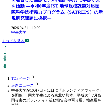
を始動 ―令和8年度JST 地球規模課題対応国
際科学技術協力プログラム（SATREPS）の新
規研究課題に採択―
2026.04.21 10:00
中央大学
すべてを見る
chevron_forward
TOPページ
chevron_forward
最新ニュース
中央大学が10月7日～12日に「ボランティアウィーク」
を開催 — 同大学生による東北や熊本、平成30年7月豪
雨災害のボランティア活動報告会や写真展、物産展を