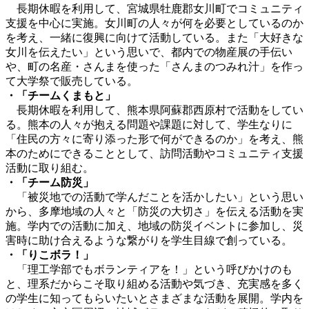
長期休暇を利用して、宮城県牡鹿郡女川町でコミュニティ
支援を中心に実施。女川町の人々が何を必要としているのか
を考え、一緒に復興に向けて活動している。また「大好きな
女川を伝えたい」という思いで、都内での物産展の手伝い
や、町の名産・さんまを使った「さんまのつみれ汁」を作っ
て大学祭で販売している。
・「チームくまもと」
長期休暇を利用して、熊本県阿蘇郡西原村で活動をしてい
る。熊本の人々が抱える問題や課題に対して、学生なりに
「住民の方々に寄り添った形で何ができるのか」を考え、熊
本のためにできることとして、訪問活動やコミュニティ支援
活動に取り組む。
・「チーム防災」
「被災地での活動で学んだことを活かしたい」という思い
から、多摩地域の人々と「防災の大切さ」を伝える活動を実
施。学内での活動に加え、地域の防災イベントに参加し、災
害時に助け合えるような繋がりを学生目線で創っている。
・「りこボラ！」
「理工学部でもボランティアを！」という呼びかけのも
と、理系だからこそ取り組める活動や気づき、充実感を多く
の学生に知ってもらいたいとさまざまな活動を展開。学内を