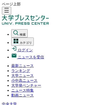
ページ上部
density_medium
検索
カテゴリ
ログイン
ニュースを受信
最新ニュース
ランキング
大学ニュース
小中高ニュース
大学発ベンチャー
ニュース特集
動画ニュース
中央大学