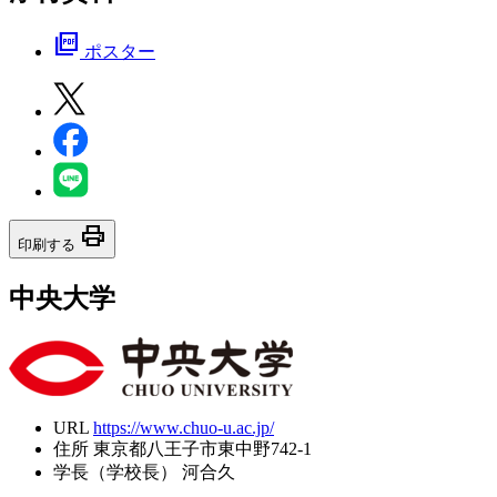
picture_as_pdf
ポスター
print
印刷する
中央大学
URL
https://www.chuo-u.ac.jp/
住所
東京都八王子市東中野742-1
学長（学校長）
河合久