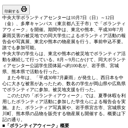
print
印刷する
中央大学ボランティアセンターは10月7日（日）～12日
（金）、多摩キャンパス（東京都八王子市）で「ボランティ
アウィーク」を開催。期間中は、東北や熊本、平成30年7月
豪雨災害の被災地での同大学生によるボランティア活動の報
告会や写真展、東北や熊本の物産展を行う。事前申込不要。
誰でも参加可能。
中央大学の学生らは、東北や熊本の被災地でボランティア活
動を継続して行っている。8月～9月にかけて、同大ボランテ
ィアセンター公認学生団体延べ約100名が、岩手県、宮城
県、熊本県で活動を行った。
また今年は、「平成30年7月豪雨」が発生し、西日本を中
心に大きな被害があったため、数名の学生が岡山県や広島県
でボランティアに参加。被災地支援を行った。
このたびの「ボランティアウィーク」では、夏季休暇を利
用したボランティア活動に参加した学生らによる報告会を実
施。また、ボランティア写真展や、岩手県宮古市、宮城県女
川町、熊本県の品物を販売する物産展も開催する。概要は下
記の通り。
■「ボランティアウィーク」概要