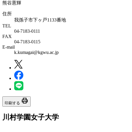
熊谷憲輝
住所
我孫子市下ヶ戸1133番地
TEL
04-7183-0111
FAX
04-7183-0115
E-mail
k.kumagai@kgwu.ac.jp
print
印刷する
川村学園女子大学