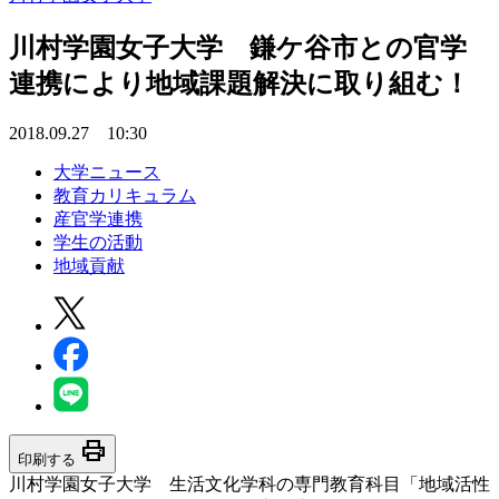
川村学園女子大学 鎌ケ谷市との官学
連携により地域課題解決に取り組む！
2018.09.27 10:30
大学ニュース
教育カリキュラム
産官学連携
学生の活動
地域貢献
print
印刷する
川村学園女子大学 生活文化学科の専門教育科目「地域活性