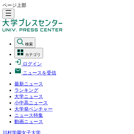
ページ上部
density_medium
検索
カテゴリ
ログイン
ニュースを受信
最新ニュース
ランキング
大学ニュース
小中高ニュース
大学発ベンチャー
ニュース特集
動画ニュース
川村学園女子大学