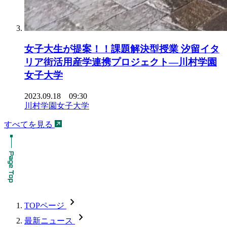
女子大生が提案！！課題解決型授業 汐留イタ
リア街活用産学連携プロジェクト—川村学園
女子大学
2023.09.18 09:30
川村学園女子大学
すべてを見る
chevron_forward
TOPページ
chevron_forward
最新ニュース