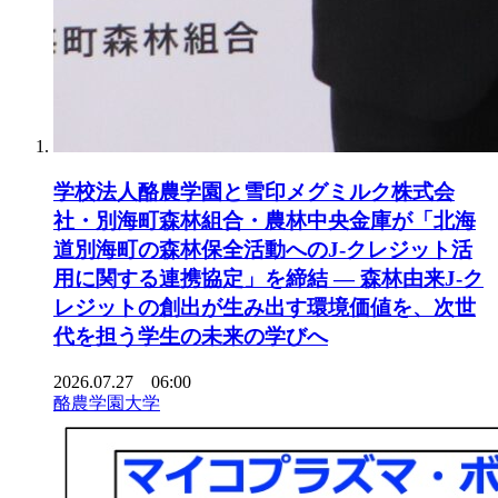
学校法人酪農学園と雪印メグミルク株式会
社・別海町森林組合・農林中央金庫が「北海
道別海町の森林保全活動へのJ-クレジット活
用に関する連携協定」を締結 ― 森林由来J-ク
レジットの創出が生み出す環境価値を、次世
代を担う学生の未来の学びへ
2026.07.27 06:00
酪農学園大学