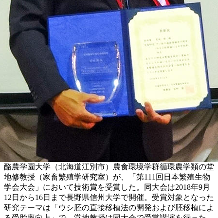
酪農学園大学（北海道江別市）農食環境学群循環農学類の堂
地修教授（家畜繁殖学研究室）が、「第111回日本繁殖生物
学会大会」において技術賞を受賞した。同大会は2018年9月
12日から16日まで長野県信州大学で開催。受賞対象となった
研究テーマは「ウシ胚の直接移植法の開発および胚移植によ
る受胎率向上」で、堂地教授は同大会で受賞講演を行った。