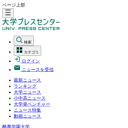
ページ上部
density_medium
検索
カテゴリ
ログイン
ニュースを受信
最新ニュース
ランキング
大学ニュース
小中高ニュース
大学発ベンチャー
ニュース特集
動画ニュース
酪農学園大学