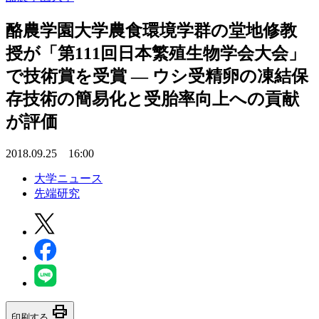
酪農学園大学農食環境学群の堂地修教
授が「第111回日本繁殖生物学会大会」
で技術賞を受賞 — ウシ受精卵の凍結保
存技術の簡易化と受胎率向上への貢献
が評価
2018.09.25 16:00
大学ニュース
先端研究
print
印刷する