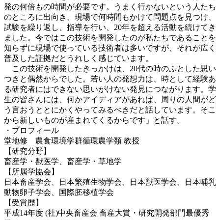
発の何倍もの時間が必要です。うまく行かないという人たち
のところに出向き、現場で何時間もかけて問題点を見つけ、
試験を繰り返し、指導を行い、20年を超える活動を続けてき
ました。今ではこの技術を開発したのが私たちであることを
知らずに現場で使っている技術者は多いですが、それが広く
普及した証拠だとうれしく感じています。
この技術を開発したきっかけは、20代の時のふとした思い
つきと偶然からでした。若い人の発想力は、時として経験あ
る研究者にはできない思いがけない発見につながります。学
生の皆さんには、何かアイディアがあれば、周りの人間がど
う言おうととにかくやってみるべきだと話しています。そこ
から新しいものが産まれてくるからです」と話す。
・プロフィール
堂地修 農食環境学群循環農学類 教授
【研究分野】
畜産学・獣医学、畜産学・草地学
【所属学協会】
日本畜産学会、日本繁殖生物学会、日本獣医学会、日本哺乳
動物卵子学会、国際胚移植学会
【受賞歴】
平成14年度 (社)中央畜産会 畜産大賞・研究開発部門最優秀