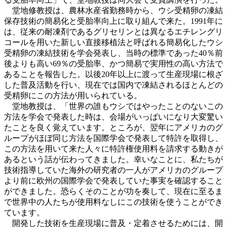
堂地修教授は、農林水産省勤務時から、ウシ受精卵の凍結
保存技術の簡易化と受胎率向上に取り組んで来た。1991年に
は、従来の耐凍剤であるグリセリンとは異なるエチレングリ
コールを用いた新しい直接移植法と呼ばれる簡易化したウシ
受精卵の凍結技術を学会発表し、当時の標準であった40％前
後よりも高い69％の受胎率、かつ簡易で実用性の高い方法で
あることを報告した。以後20年以上に渡って生産現場に根ざ
した普及活動を行い、現在では国内で凍結されるほとんどの
受精卵にこの方法が用いられている。
堂地教授は、「世界の誰もウシではやったことのないこの
方法を学会で発表した時は、会場がいっぱいになり大変驚い
たことを良く覚えています。ところが、翌年にアメリカのグ
ループがほぼ同じ方法を国際学会で発表して特許を取得し、
この方法を用いて来た人々に特許権使用料を請求する動きが
あるという話が伝わってきました。幸いなことに、私たちが
技術指導していた海外の研究者の一人がアメリカのグループ
より前に欧州の国際学会で発表していた事実を確認すること
ができました。恐らくそのことが功を奏して、現在に至るま
で世界中の人たちが使用料なしにこの技術を使うことができ
ています。
開発した技術を生産現場に普及・定着させるためには、開