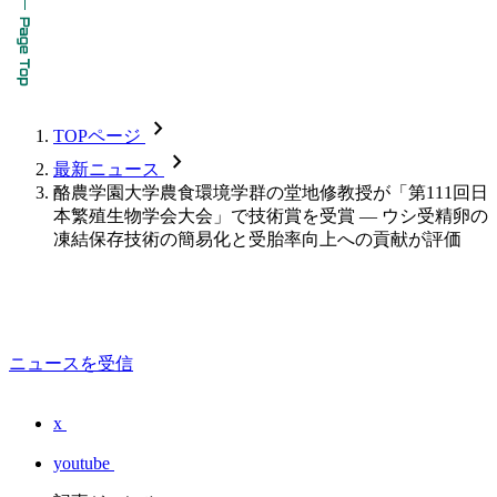
chevron_forward
TOPページ
chevron_forward
最新ニュース
酪農学園大学農食環境学群の堂地修教授が「第111回日
本繁殖生物学会大会」で技術賞を受賞 — ウシ受精卵の
凍結保存技術の簡易化と受胎率向上への貢献が評価
ニュースを受信
x
youtube