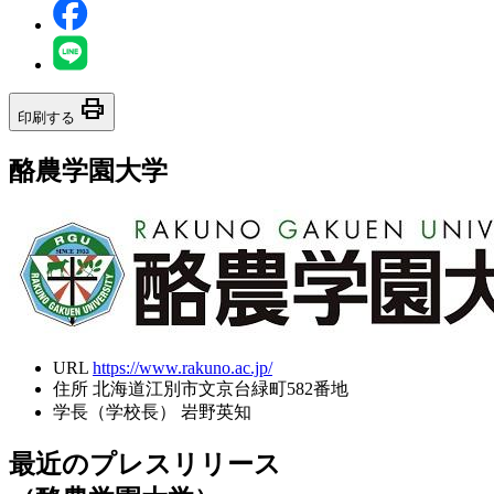
print
印刷する
酪農学園大学
URL
https://www.rakuno.ac.jp/
住所
北海道江別市文京台緑町582番地
学長（学校長）
岩野英知
最近のプレスリリース