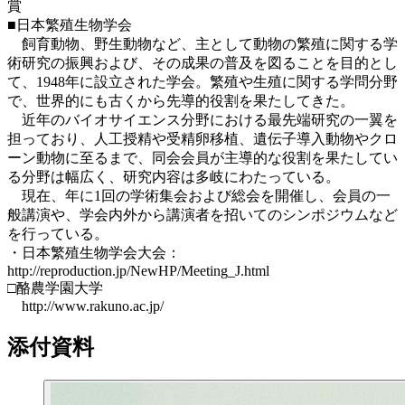
賞
■日本繁殖生物学会
飼育動物、野生動物など、主として動物の繁殖に関する学
術研究の振興および、その成果の普及を図ることを目的とし
て、1948年に設立された学会。繁殖や生殖に関する学問分野
で、世界的にも古くから先導的役割を果たしてきた。
近年のバイオサイエンス分野における最先端研究の一翼を
担っており、人工授精や受精卵移植、遺伝子導入動物やクロ
ーン動物に至るまで、同会会員が主導的な役割を果たしてい
る分野は幅広く、研究内容は多岐にわたっている。
現在、年に1回の学術集会および総会を開催し、会員の一
般講演や、学会内外から講演者を招いてのシンポジウムなど
を行っている。
・日本繁殖生物学会大会：
http://reproduction.jp/NewHP/Meeting_J.html
□酪農学園大学
http://www.rakuno.ac.jp/
添付資料