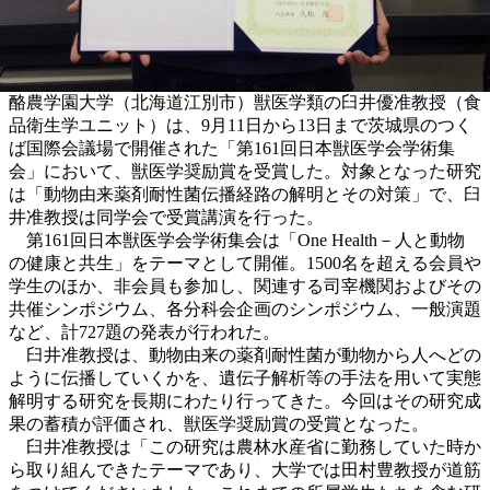
酪農学園大学（北海道江別市）獣医学類の臼井優准教授（食
品衛生学ユニット）は、9月11日から13日まで茨城県のつく
ば国際会議場で開催された「第161回日本獣医学会学術集
会」において、獣医学奨励賞を受賞した。対象となった研究
は「動物由来薬剤耐性菌伝播経路の解明とその対策」で、臼
井准教授は同学会で受賞講演を行った。
第161回日本獣医学会学術集会は「One Health－人と動物
の健康と共生」をテーマとして開催。1500名を超える会員や
学生のほか、非会員も参加し、関連する司宰機関およびその
共催シンポジウム、各分科会企画のシンポジウム、一般演題
など、計727題の発表が行われた。
臼井准教授は、動物由来の薬剤耐性菌が動物から人へどの
ように伝播していくかを、遺伝子解析等の手法を用いて実態
解明する研究を長期にわたり行ってきた。今回はその研究成
果の蓄積が評価され、獣医学奨励賞の受賞となった。
臼井准教授は「この研究は農林水産省に勤務していた時か
ら取り組んできたテーマであり、大学では田村豊教授が道筋