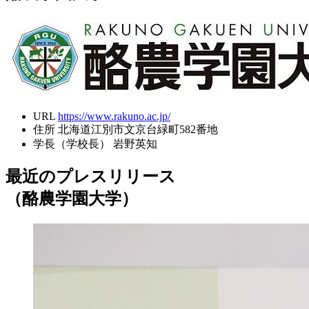
URL
https://www.rakuno.ac.jp/
住所
北海道江別市文京台緑町582番地
学長（学校長）
岩野英知
最近のプレスリリース
（酪農学園大学）