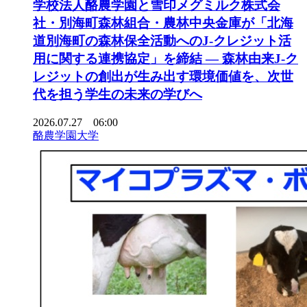
学校法人酪農学園と雪印メグミルク株式会
社・別海町森林組合・農林中央金庫が「北海
道別海町の森林保全活動へのJ-クレジット活
用に関する連携協定」を締結 ― 森林由来J-ク
レジットの創出が生み出す環境価値を、次世
代を担う学生の未来の学びへ
2026.07.27 06:00
酪農学園大学