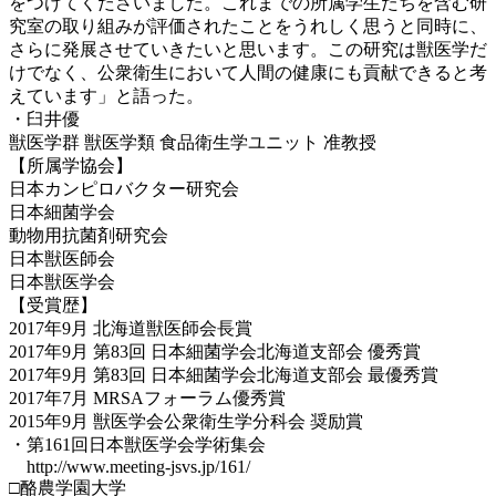
をつけてくださいました。これまでの所属学生たちを含む研
究室の取り組みが評価されたことをうれしく思うと同時に、
さらに発展させていきたいと思います。この研究は獣医学だ
けでなく、公衆衛生において人間の健康にも貢献できると考
えています」と語った。
・臼井優
獣医学群 獣医学類 食品衛生学ユニット 准教授
【所属学協会】
日本カンピロバクター研究会
日本細菌学会
動物用抗菌剤研究会
日本獣医師会
日本獣医学会
【受賞歴】
2017年9月 北海道獣医師会長賞
2017年9月 第83回 日本細菌学会北海道支部会 優秀賞
2017年9月 第83回 日本細菌学会北海道支部会 最優秀賞
2017年7月 MRSAフォーラム優秀賞
2015年9月 獣医学会公衆衛生学分科会 奨励賞
・第161回日本獣医学会学術集会
http://www.meeting-jsvs.jp/161/
□酪農学園大学