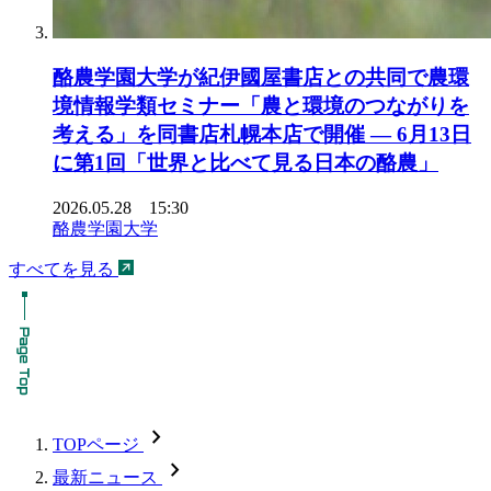
酪農学園大学が紀伊國屋書店との共同で農環
境情報学類セミナー「農と環境のつながりを
考える」を同書店札幌本店で開催 ― 6月13日
に第1回「世界と比べて見る日本の酪農」
2026.05.28 15:30
酪農学園大学
すべてを見る
chevron_forward
TOPページ
chevron_forward
最新ニュース