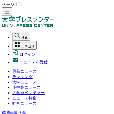
ページ上部
density_medium
検索
カテゴリ
ログイン
ニュースを受信
最新ニュース
ランキング
大学ニュース
小中高ニュース
大学発ベンチャー
ニュース特集
動画ニュース
酪農学園大学