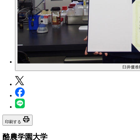
臼井優准
print
印刷する
酪農学園大学