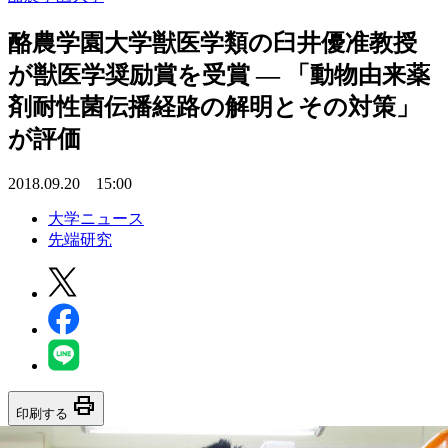
酪農学園大学獣医学類の臼井優准教授
が獣医学奨励賞を受賞 — 「動物由来薬
剤耐性菌伝播経路の解明とその対策」
が評価
2018.09.20 15:00
大学ニュース
先端研究
print
印刷する