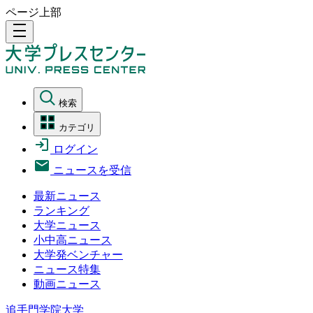
ページ上部
density_medium
検索
カテゴリ
ログイン
ニュースを受信
最新ニュース
ランキング
大学ニュース
小中高ニュース
大学発ベンチャー
ニュース特集
動画ニュース
追手門学院大学