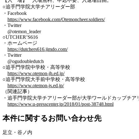
【入 場】 入場無料、申込不要、入退場自由。
○追手門学院大学チアリーダー部
・Facebook
https://www.facebook.com/Otemoncheer.soldiers/
・Twitter
@otemon_leader
○UTCHER’S616
・ホームページ
https://dutchers616.jimdo.com/
・Twitter
@ogudoubledutch
○追手門学院中学校・高等学校
https://www.otemon-jh.ed.jp/
○追手門学院大手前中学校・高等学校
https://www.otemon-js.ed.jp/
（関連記事）
・追手門学院大学チアリーダー部が大学ワールドカップチアリーデ
https://www.u-presscenter.jp/2018/01/post-38748.html
本件に関するお問い合わせ先
足立・谷ノ内