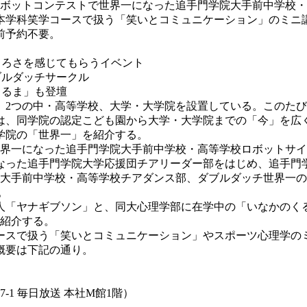
ロボットコンテストで世界一になった追手門学院大手前中学校
本学科笑学コースで扱う「笑いとコミュニケーション」のミニ
前予約不要。
しろさを感じてもらうイベント
ブルダッチサークル
くるま」も登壇
2つの中・高等学校、大学・大学院を設置している。このたび
、同学院の認定こども園から大学・大学院までの「今」を広く
学院の「世界一」を紹介する。
界一になった追手門学院大手前中学校・高等学校ロボットサイ
なった追手門学院大学応援団チアリーダー部をはじめ、追手門
院大手前中学校・高等学校チアダンス部、ダブルダッチ世界一
。
「ヤナギブソン」と、同大心理学部に在学中の「いなかのく
て紹介する。
スで扱う「笑いとコミュニケーション」やスポーツ心理学の
概要は下記の通り。
1 毎日放送 本社M館1階）