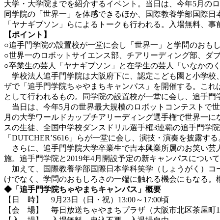
大学・大学院までを紹介するイベント。当日は、今年5月の
同学院の「世界一」を体感できるほか、国際教養学部国際日
「ヤナギブソン」らによるトークも行われる。入場無料、事
【ポイント】
○追手門学院の設置校が一堂に会し「世界一」と学問のおも
○世界一のロボットサイエンス部、チアリーディング部、ダ
○卒業生の芸人「ヤナギブソン」と在学生の芸人「いなかの
学校法人追手門学院は大阪府下に、認定こども園と小学校、
ザで「追手門学院ちゃやまちキャンパス」を開催する。これは
として行われるもの。同学院の設置校が一堂に会し、追手門
当日は、今年5月の世界最大規模のロボットコンテストで世
月の大学ワールドカップチアリーディング選手権で世界一に
スの生徒、全国中学校ダンスドリル選手権3連覇の追手門学
「DUTCHER’S616」らが一堂に会し、演技・演奏を披露する
さらに、追手門学院大学卒業生で吉本興業所属のお笑い芸人
施。追手門学院と2019年4月開設予定の新キャンパスについ
加えて、国際教養学部国際日本学科笑学（しょうがく）コー
けでなく、学問のおもしろさの一端に触れる機会にもなる。
◆「追手門学院ちゃやまちキャンパス」概要
【日 時】 9月23日（日・祝）13:00～17:00頃
【会 場】 毎日放送ちゃやまちプラザ（大阪市北区茶屋町17-