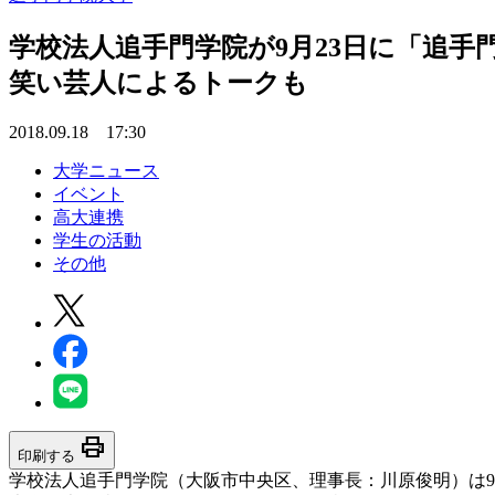
学校法人追手門学院が9月23日に「追手
笑い芸人によるトークも
2018.09.18 17:30
大学ニュース
イベント
高大連携
学生の活動
その他
print
印刷する
学校法人追手門学院（大阪市中央区、理事長：川原俊明）は9