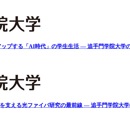
プする「AI時代」の学生生活 ― 追手門学院大学の
会を支える光ファイバ研究の最前線 ― 追手門学院大学