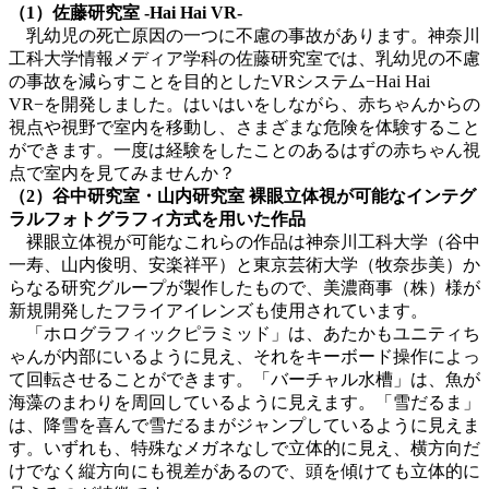
（1）佐藤研究室 -Hai Hai VR-
乳幼児の死亡原因の一つに不慮の事故があります。神奈川
工科大学情報メディア学科の佐藤研究室では、乳幼児の不慮
の事故を減らすことを目的としたVRシステム−Hai Hai
VR−を開発しました。はいはいをしながら、赤ちゃんからの
視点や視野で室内を移動し、さまざまな危険を体験すること
ができます。一度は経験をしたことのあるはずの赤ちゃん視
点で室内を見てみませんか？
（2）谷中研究室・山内研究室 裸眼立体視が可能なインテグ
ラルフォトグラフィ方式を用いた作品
裸眼立体視が可能なこれらの作品は神奈川工科大学（谷中
一寿、山内俊明、安楽祥平）と東京芸術大学（牧奈歩美）か
らなる研究グループが製作したもので、美濃商事（株）様が
新規開発したフライアイレンズも使用されています。
「ホログラフィックピラミッド」は、あたかもユニティち
ゃんが内部にいるように見え、それをキーボード操作によっ
て回転させることができます。「バーチャル水槽」は、魚が
海藻のまわりを周回しているように見えます。「雪だるま」
は、降雪を喜んで雪だるまがジャンプしているように見えま
す。いずれも、特殊なメガネなしで立体的に見え、横方向だ
けでなく縦方向にも視差があるので、頭を傾けても立体的に