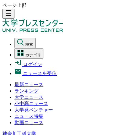
ページ上部
density_medium
検索
カテゴリ
ログイン
ニュースを受信
最新ニュース
ランキング
大学ニュース
小中高ニュース
大学発ベンチャー
ニュース特集
動画ニュース
神奈川工科大学