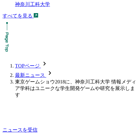
神奈川工科大学
すべてを見る
chevron_forward
TOPページ
chevron_forward
最新ニュース
東京ゲームショウ2018に、神奈川工科大学 情報メディ
ア学科はユニークな学生開発ゲームや研究を展示しま
す
ニュースを受信