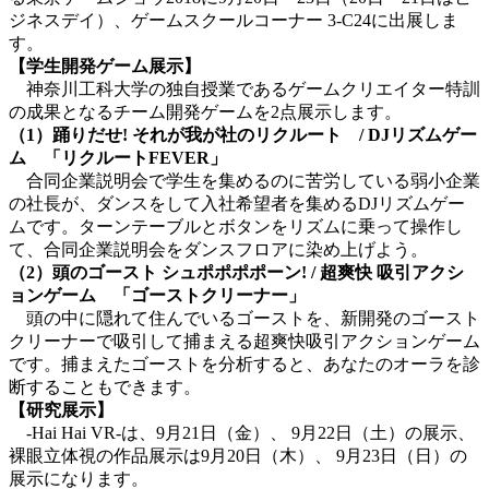
ジネスデイ）、ゲームスクールコーナー 3-C24に出展しま
す。
【学生開発ゲーム展示】
神奈川工科大学の独自授業であるゲームクリエイター特訓
の成果となるチーム開発ゲームを2点展示します。
（1）踊りだせ! それが我が社のリクルート / DJリズムゲー
ム 「リクルートFEVER」
合同企業説明会で学生を集めるのに苦労している弱小企業
の社長が、ダンスをして入社希望者を集めるDJリズムゲー
ムです。ターンテーブルとボタンをリズムに乗って操作し
て、合同企業説明会をダンスフロアに染め上げよう。
（2）頭のゴースト シュポポポポーン! / 超爽快 吸引アクシ
ョンゲーム 「ゴーストクリーナー」
頭の中に隠れて住んでいるゴーストを、新開発のゴースト
クリーナーで吸引して捕まえる超爽快吸引アクションゲーム
です。捕まえたゴーストを分析すると、あなたのオーラを診
断することもできます。
【研究展示】
-Hai Hai VR-は、9月21日（金）、 9月22日（土）の展示、
裸眼立体視の作品展示は9月20日（木）、 9月23日（日）の
展示になります。