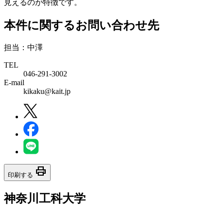
見えるのが特徴です。
本件に関するお問い合わせ先
担当：中澤
TEL
046-291-3002
E-mail
kikaku@kait.jp
print
印刷する
神奈川工科大学