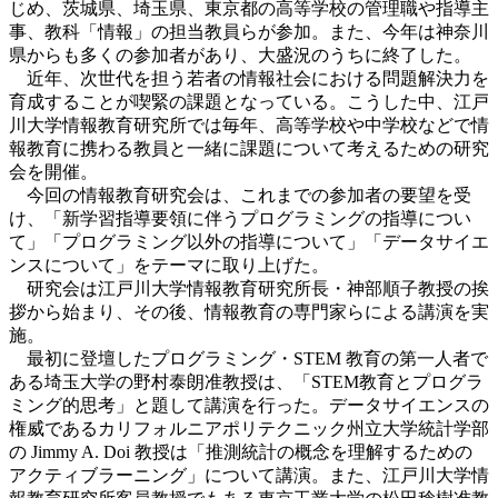
じめ、茨城県、埼玉県、東京都の高等学校の管理職や指導主
事、教科「情報」の担当教員らが参加。また、今年は神奈川
県からも多くの参加者があり、大盛況のうちに終了した。
近年、次世代を担う若者の情報社会における問題解決力を
育成することが喫緊の課題となっている。こうした中、江戸
川大学情報教育研究所では毎年、高等学校や中学校などで情
報教育に携わる教員と一緒に課題について考えるための研究
会を開催。
今回の情報教育研究会は、これまでの参加者の要望を受
け、「新学習指導要領に伴うプログラミングの指導につい
て」「プログラミング以外の指導について」「データサイエ
ンスについて」をテーマに取り上げた。
研究会は江戸川大学情報教育研究所長・神部順子教授の挨
拶から始まり、その後、情報教育の専門家らによる講演を実
施。
最初に登壇したプログラミング・STEM 教育の第一人者で
ある埼玉大学の野村泰朗准教授は、「STEM教育とプログラ
ミング的思考」と題して講演を行った。データサイエンスの
権威であるカリフォルニアポリテクニック州立大学統計学部
の Jimmy A. Doi 教授は「推測統計の概念を理解するための
アクティブラーニング」について講演。また、江戸川大学情