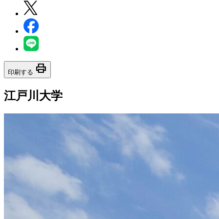
print
印刷する
江戸川大学