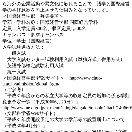
ら海外の企業活動や異文化に触れることで、語学と国際経営
学の学修意欲を向上させる仕組みとなっています。
＜国際経営学部 募集要項＞
学部・学科名称：国際経営学部 国際経営学科
定員：入学定員300名、収容定員1,200名
キャンパス：多摩キャンパス
学位：学士（国際経営）
入学試験選抜方法：
一般入試
大学入試センター試験利用入試（単独方式／併用方式）
英語外部検定試験利用入試
統一入試
＜国際経営学部 特設サイト＞ http://www.chuo-
u.ac.jp/admission/global_f/gm/
（ご参考）
「平成31年度からの私立大学等の収容定員の増加に係る学則
変更予定一覧（平成30年6月29日）」
http://www.mext.go.jp/b_menu/shingi/daigaku/toushin/attach/140660
（文部科学省Webサイト）
「平成31年度開設予定の大学の学部等の設置届出について
（平成30年4月分）」
http://www.mext.go.jp/a_menu/koutou/ninka/1406554.htm （文部