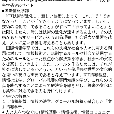
科学省Webサイト）
■国際情報学部
ICT技術が進化し、新しい技術によって、これまで「でき
なかった」ことが「できる」ようになっています。しかし、
技術の進化で「できること」がすべて「行ってよいこと」と
は限りません。時には技術の進化が速すぎるあまり、その技
術がもたらすサービスが人々の倫理観、社会通念や慣習を越
え、人々に悪い影響を与えることもあります。
国際情報学部では、これらの技術が社会や人々に与える問
題に対して、情報技術と、規制するルールや社会で活用する
ためのルールといった視点から解決策を導き、社会への実装
を提案していきます。また、ルールを作るためには、それが
社会に適しているかどうか、といった倫理観や世界の文化的
な違いの視点も重要であると考えています。ICT情報基盤、
情報の法学、グローバル教養の専門知識を学び、これらの視
点を統合することによって解決策を導きだし、将来の変化に
も柔軟に対応できる力を身に付けます。
＜学びの特色＞
１．情報基盤、情報の法学、グローバル教養が融合した「文
系情報学部」
● 人と人をつなぐICT情報基盤（情報技術、情報コミュニケ