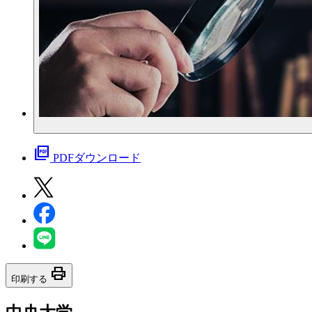
picture_as_pdf
PDFダウンロード
print
印刷する