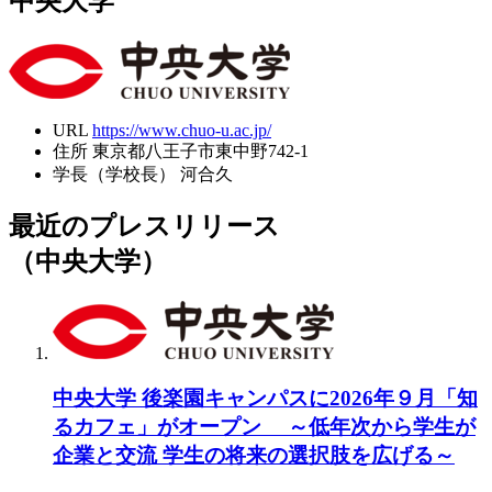
中央大学
URL
https://www.chuo-u.ac.jp/
住所
東京都八王子市東中野742-1
学長（学校長）
河合久
最近のプレスリリース
（中央大学）
中央大学 後楽園キャンパスに2026年９月「知
るカフェ」がオープン ～低年次から学生が
企業と交流 学生の将来の選択肢を広げる～