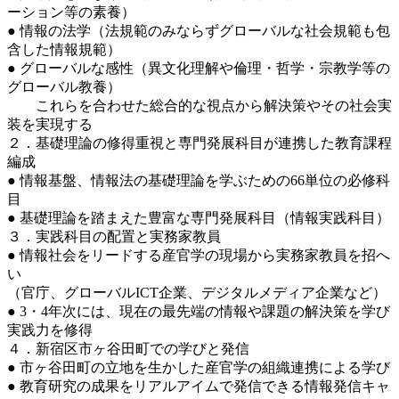
ーション等の素養）
● 情報の法学（法規範のみならずグローバルな社会規範も包
含した情報規範）
● グローバルな感性（異文化理解や倫理・哲学・宗教学等の
グローバル教養）
これらを合わせた総合的な視点から解決策やその社会実
装を実現する
２．基礎理論の修得重視と専門発展科目が連携した教育課程
編成
● 情報基盤、情報法の基礎理論を学ぶための66単位の必修科
目
● 基礎理論を踏まえた豊富な専門発展科目（情報実践科目）
３．実践科目の配置と実務家教員
● 情報社会をリードする産官学の現場から実務家教員を招へ
い
（官庁、グローバルICT企業、デジタルメディア企業など）
● 3・4年次には、現在の最先端の情報や課題の解決策を学び
実践力を修得
４．新宿区市ヶ谷田町での学びと発信
● 市ヶ谷田町の立地を生かした産官学の組織連携による学び
● 教育研究の成果をリアルアイムで発信できる情報発信キャ