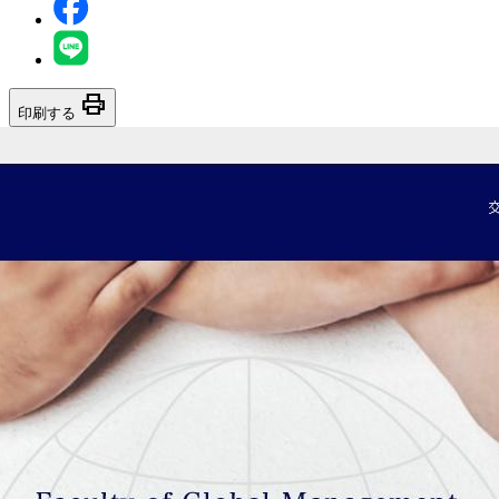
print
印刷する