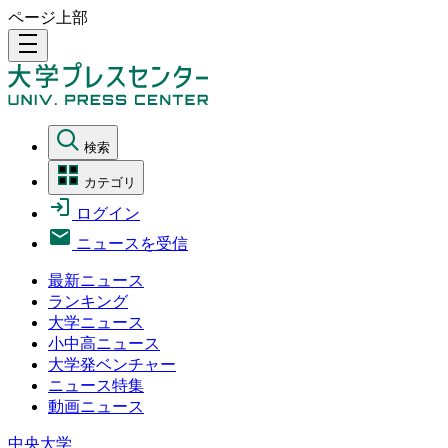
ページ上部
density_medium
検索
カテゴリ
ログイン
ニュースを受信
最新ニュース
ランキング
大学ニュース
小中高ニュース
大学発ベンチャー
ニュース特集
動画ニュース
中央大学