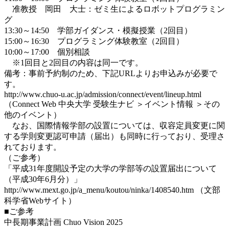
准教授 岡田 大士：ゼミ生によるロボットプログラミン
グ
13:30～14:50 学部ガイダンス・模擬授業（2回目）
15:00～16:30 プログラミング体験教室（2回目）
10:00～17:00 個別相談
※1回目と2回目の内容は同一です。
備考：事前予約制のため、下記URLよりお申込みが必要で
す。
http://www.chuo-u.ac.jp/admission/connect/event/lineup.html
（Connect Web 中央大学 受験生ナビ ＞イベント情報 ＞その
他のイベント）
なお、国際情報学部の設置については、収容定員変更に関
する学則変更認可申請（届出）も同時に行っており、受理さ
れております。
（ご参考）
「平成31年度開設予定の大学の学部等の設置届出について
（平成30年6月分）」
http://www.mext.go.jp/a_menu/koutou/ninka/1408540.htm （文部
科学省Webサイト）
■ご参考
中長期事業計画 Chuo Vision 2025