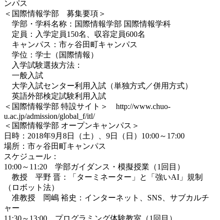
ンパス
＜国際情報学部 募集要項＞
学部・学科名称：国際情報学部 国際情報学科
定員：入学定員150名、収容定員600名
キャンパス：市ヶ谷田町キャンパス
学位：学士（国際情報）
入学試験選抜方法：
一般入試
大学入試センター利用入試（単独方式／併用方式）
英語外部検定試験利用入試
＜国際情報学部 特設サイト＞ http://www.chuo-
u.ac.jp/admission/global_f/itl/
＜国際情報学部 オープンキャンパス＞
日時：2018年9月8日（土）、9日（日）10:00～17:00
場所：市ヶ谷田町キャンパス
スケジュール：
10:00～11:20 学部ガイダンス・模擬授業（1回目）
教授 平野 晋：「ターミネーター」と「強いAI」規制
（ロボット法）
准教授 岡嶋 裕史：インターネット、SNS、サブカルチ
ャー
11:30～13:00 プログラミング体験教室（1回目）