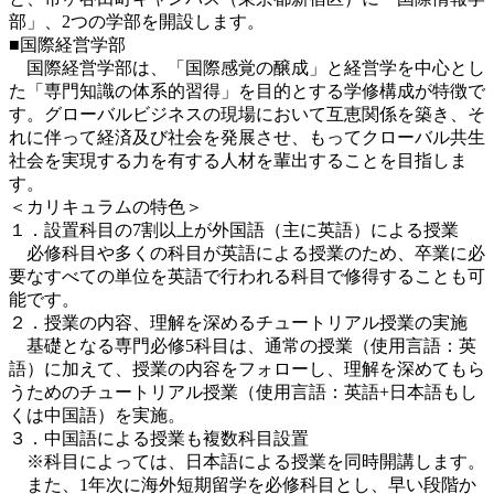
部」、2つの学部を開設します。
■国際経営学部
国際経営学部は、「国際感覚の醸成」と経営学を中心とし
た「専門知識の体系的習得」を目的とする学修構成が特徴で
す。グローバルビジネスの現場において互恵関係を築き、そ
れに伴って経済及び社会を発展させ、もってクローバル共生
社会を実現する力を有する人材を輩出することを目指しま
す。
＜カリキュラムの特色＞
１．設置科目の7割以上が外国語（主に英語）による授業
必修科目や多くの科目が英語による授業のため、卒業に必
要なすべての単位を英語で行われる科目で修得することも可
能です。
２．授業の内容、理解を深めるチュートリアル授業の実施
基礎となる専門必修5科目は、通常の授業（使用言語：英
語）に加えて、授業の内容をフォローし、理解を深めてもら
うためのチュートリアル授業（使用言語：英語+日本語もし
くは中国語）を実施。
３．中国語による授業も複数科目設置
※科目によっては、日本語による授業を同時開講します。
また、1年次に海外短期留学を必修科目とし、早い段階か