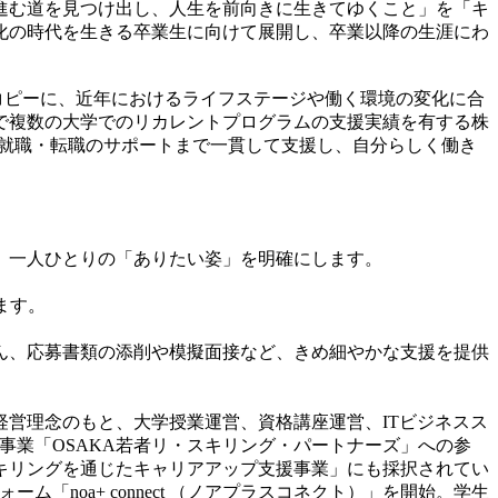
進む道を見つけ出し、人生を前向きに生きてゆくこと」を「キ
化の時代を生きる卒業生に向けて展開し、卒業以降の生涯にわ
コピーに、近年におけるライフステージや働く環境の変化に合
で複数の大学でのリカレントプログラムの支援実績を有する株
就職・転職のサポートまで一貫して支援し、自分らしく働き
、一人ひとりの「ありたい姿」を明確にします。
ます。
ん、応募書類の添削や模擬面接など、きめ細やかな支援を提供
営理念のもと、大学授業運営、資格講座運営、ITビジネスス
事業「OSAKA若者リ・スキリング・パートナーズ」への参
スキリングを通じたキャリアアップ支援事業」にも採択されてい
ーム「noa+ connect （ノアプラスコネクト）」を開始。学生