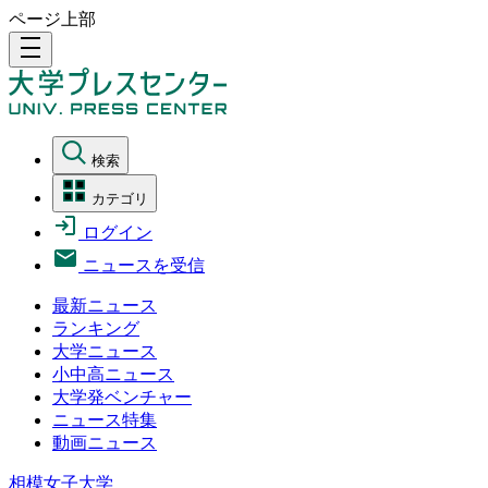
ページ上部
density_medium
検索
カテゴリ
ログイン
ニュースを受信
最新ニュース
ランキング
大学ニュース
小中高ニュース
大学発ベンチャー
ニュース特集
動画ニュース
相模女子大学