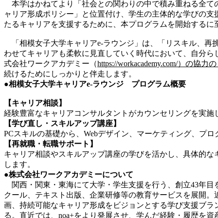
本学はかねてより「社会との関わりの中で積み重ねる全ての
ャリア形成ポリシー」と位置付け、学生の主体的な学びの支
たるキャリアを支援するために、本プログラムを開始するに
「相模女子大学キャリアe-ラウンジ」は、「リスキル、再
わせてキャリアも柔軟に見直していく時代において、自分ら
式会社ワークアカデミー（
https://workacademy.com/）の協
続けるためにしっかりと伴走します。
●相模女子大学キャリアe-ラウンジ プログラム概要
【キャリア相談】
経験豊富なキャリアコンサルタントがカウンセリングを実施
【学び直し・スキルアップ講座】
PCスキルの基礎から、Webデザイン、マーケティング、プ
【再就職・転職サポート】
キャリア相談やスキルアップ講座の学びを活かし、具体的な
します。
●株式会社ワークアカデミーについて
関西・関東・東海にて大学・学生支援を行う、創立43年目
クール、テキスト出版、企業研修等の教育サービスを展開。近
画、持続可能なキャリア形成をビジョンとする学び支援ブラン
る。直近では、noa+をより発展させ、学んだ経験・履歴を資産に変え