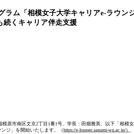
プログラム「相模女子大学キャリアe-ラウ
後も続くキャリア伴走支援
模原市南区文京2丁目1番1号、学長：田畑雅英、以下「相模女子
ウンジ」を開始いたします。（
https://e-lounge.sagami-wu.ac.jp/）