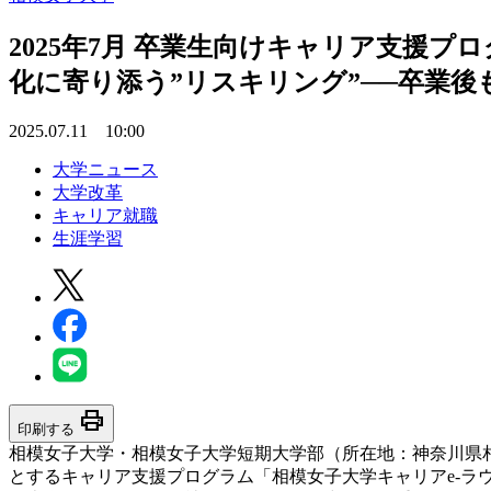
2025年7月 卒業生向けキャリア支援
化に寄り添う”リスキリング”──卒業
2025.07.11 10:00
大学ニュース
大学改革
キャリア就職
生涯学習
print
印刷する
相模女子大学・相模女子大学短期大学部（所在地：神奈川県相
とするキャリア支援プログラム「相模女子大学キャリアe-ラ