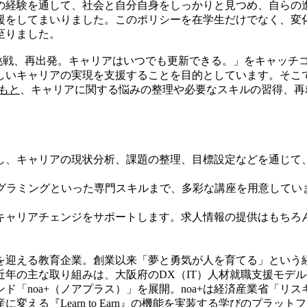
経験を通して、社会と自分自身をしっかりと見つめ、自らの
援をしてまいりました。このポリシーを在学生だけでなく、変
至りました。
挑戦、再出発。キャリアはいつでも更新できる。」をキャッチ
しいキャリアの実現を支援することを目的としています。そこ
力のもと
、キャリアに関する悩みの整理や必要なスキルの習得、再
し、キャリアの現状分析、課題の整理、目標設定などを通じて
ログラミングといった専門スキルまで、多彩な講座を用意してい
キャリアチェンジをサポートします。求人情報の提供はもちろ
を迎える教育企業。創業以来「夢と勇気が人を育てる」という経
年の主な取り組みは、大阪府のDX（IT）人材就職支援モデル
ド「noa+（ノアプラス）」を展開。noa+は経済産業省「リ
る『Learn to Earn』の機能を実装する学びのプラットフォ