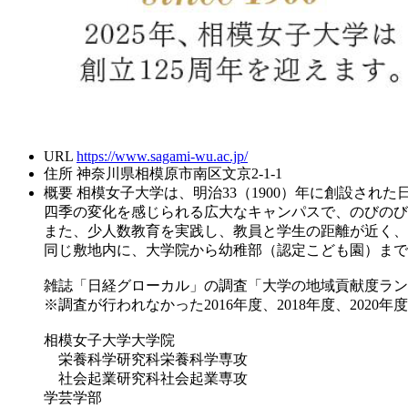
URL
https://www.sagami-wu.ac.jp/
住所
神奈川県相模原市南区文京2-1-1
概要
相模女子大学は、明治33（1900）年に創設された
四季の変化を感じられる広大なキャンパスで、のびのび
また、少人数教育を実践し、教員と学生の距離が近く、
同じ敷地内に、大学院から幼稚部（認定こども園）まで
雑誌「日経グローカル」の調査「大学の地域貢献度ランキン
※調査が行われなかった2016年度、2018年度、2020年度
相模女子大学大学院
栄養科学研究科栄養科学専攻
社会起業研究科社会起業専攻
学芸学部