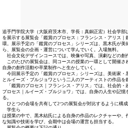
追手門学院大学（大阪府茨木市、学長：真銅正宏）社会学部は
を展示する展覧会「鑑賞のプロセス：フランシス・アリス｜
環。展示予定の「鑑賞のプロセス」シリーズは、黒木氏が美
ら、展覧会の企画・運営について学んでいく。入場無料。
社会文化デザインコースでは、映像や写真、演劇などの創作
このたびの展覧会は、同コースの授業の一環として開催され
自身の創作活動や卒業制作へと生かしていく。
今回展示予定の「鑑賞のプロセス」シリーズは、美術家・黒
とルイーズ・ブルジョワという二人のアーティストの作品を
「鑑賞のプロセス｜フランシス・アリス」では、社会的・政
プロセス｜ルイーズ・ブルジョワ」では、自身の人生や記憶
る。
ひとつの会場を共有して2つの展覧会が対比するように構成
学生ら
は授業の中で、黒木結氏による自身の作品のレクチャーや、
な知識や技術を学び、会期中は会場の運営も担当する。
展覧会の概要は下記の通り。