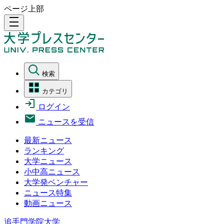
ページ上部
density_medium
検索
カテゴリ
ログイン
ニュースを受信
最新ニュース
ランキング
大学ニュース
小中高ニュース
大学発ベンチャー
ニュース特集
動画ニュース
追手門学院大学