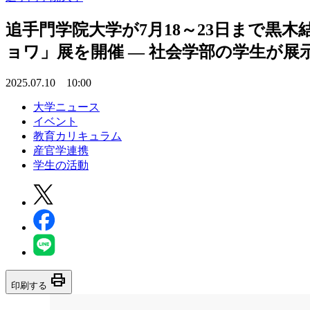
追手門学院大学が7月18～23日まで
ョワ」展を開催 ― 社会学部の学生が
2025.07.10 10:00
大学ニュース
イベント
教育カリキュラム
産官学連携
学生の活動
print
印刷する