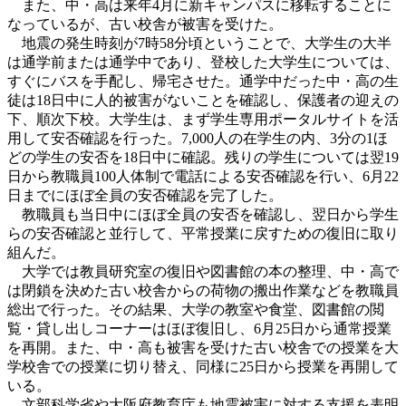
また、中・高は来年4月に新キャンパスに移転することに
なっているが、古い校舎が被害を受けた。
地震の発生時刻が7時58分頃ということで、大学生の大半
は通学前または通学中であり、登校した大学生については、
すぐにバスを手配し、帰宅させた。通学中だった中・高の生
徒は18日中に人的被害がないことを確認し、保護者の迎えの
下、順次下校。大学生は、まず学生専用ポータルサイトを活
用して安否確認を行った。7,000人の在学生の内、3分の1ほ
どの学生の安否を18日中に確認。残りの学生については翌19
日から教職員100人体制で電話による安否確認を行い、6月22
日までにほぼ全員の安否確認を完了した。
教職員も当日中にほぼ全員の安否を確認し、翌日から学生
らの安否確認と並行して、平常授業に戻すための復旧に取り
組んだ。
大学では教員研究室の復旧や図書館の本の整理、中・高で
は閉鎖を決めた古い校舎からの荷物の搬出作業などを教職員
総出で行った。その結果、大学の教室や食堂、図書館の閲
覧・貸し出しコーナーはほぼ復旧し、6月25日から通常授業
を再開。また、中・高も被害を受けた古い校舎での授業を大
学校舎での授業に切り替え、同様に25日から授業を再開して
いる。
文部科学省や大阪府教育庁も地震被害に対する支援を表明