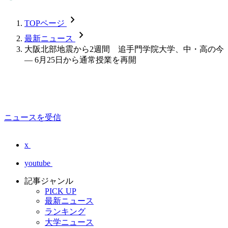
chevron_forward
TOPページ
chevron_forward
最新ニュース
大阪北部地震から2週間 追手門学院大学、中・高の今
— 6月25日から通常授業を再開
ニュースを受信
x
youtube
記事ジャンル
PICK UP
最新ニュース
ランキング
大学ニュース