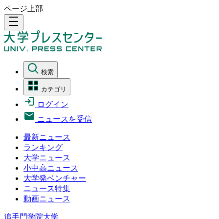
ページ上部
density_medium
検索
カテゴリ
ログイン
ニュースを受信
最新ニュース
ランキング
大学ニュース
小中高ニュース
大学発ベンチャー
ニュース特集
動画ニュース
追手門学院大学