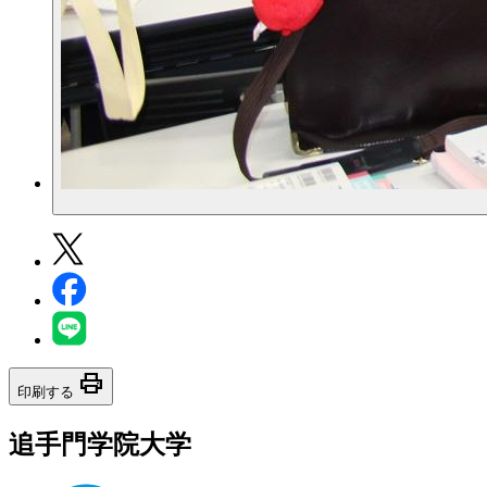
print
印刷する
追手門学院大学