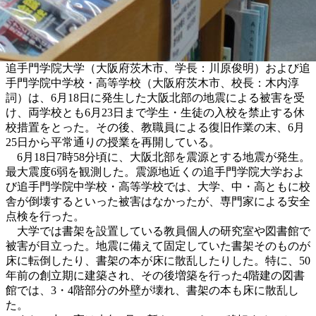
追手門学院大学（大阪府茨木市、学長：川原俊明）および追
手門学院中学校・高等学校（大阪府茨木市、校長：木内淳
詞）は、6月18日に発生した大阪北部の地震による被害を受
け、両学校とも6月23日まで学生・生徒の入校を禁止する休
校措置をとった。その後、教職員による復旧作業の末、6月
25日から平常通りの授業を再開している。
6月18日7時58分頃に、大阪北部を震源とする地震が発生。
最大震度6弱を観測した。震源地近くの追手門学院大学およ
び追手門学院中学校・高等学校では、大学、中・高ともに校
舎が倒壊するといった被害はなかったが、専門家による安全
点検を行った。
大学では書架を設置している教員個人の研究室や図書館で
被害が目立った。地震に備えて固定していた書架そのものが
床に転倒したり、書架の本が床に散乱したりした。特に、50
年前の創立期に建築され、その後増築を行った4階建の図書
館では、3・4階部分の外壁が壊れ、書架の本も床に散乱し
た。