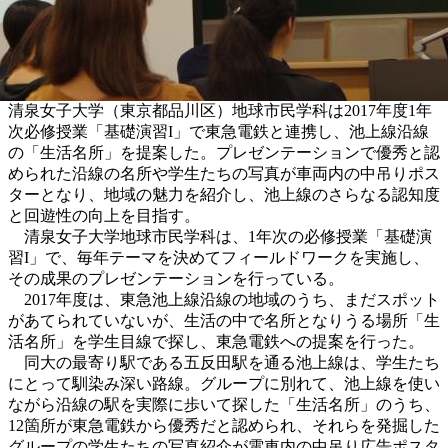
清泉女子大学（東京都品川区）地球市民学科は2017年度1年
次必修授業「基礎演習I」で東急電鉄と連携し、池上線沿線
の「生活名所」を提案した。プレゼンテーションで優秀と認
められた沿線の名所や学生たちの写真が車両内の中吊りポス
ターとなり、地域の魅力を紹介し、池上線のさらなる認知度
と回遊性の向上を目指す。
清泉女子大学地球市民学科は、1年次の必修授業「基礎演
習I」で、毎年テーマを決めてフィールドワークを実施し、
その成果のプレゼンテーションを行っている。
2017年度は、東急池上線沿線の地域のうち、まだスポット
があてられていないが、生活の中で名所となりうる場所「生
活名所」を学生目線で探し、東急電鉄への提案を行った。
同大の最寄り駅である五反田駅を通る池上線は、学生たち
にとって馴染み深い路線。グループに別れて、池上線を使い
ながら沿線の駅を実際に歩いて探した「生活名所」のうち、
12箇所が東急電鉄から優秀だと認められ、それらを発掘した
グループの学生たちの写真紹介が電車内の中吊り広告ポスタ