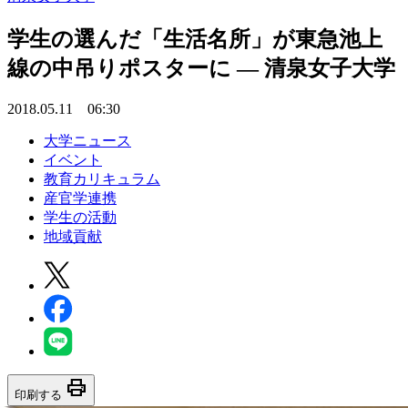
学生の選んだ「生活名所」が東急池上
線の中吊りポスターに — 清泉女子大学
2018.05.11 06:30
大学ニュース
イベント
教育カリキュラム
産官学連携
学生の活動
地域貢献
print
印刷する