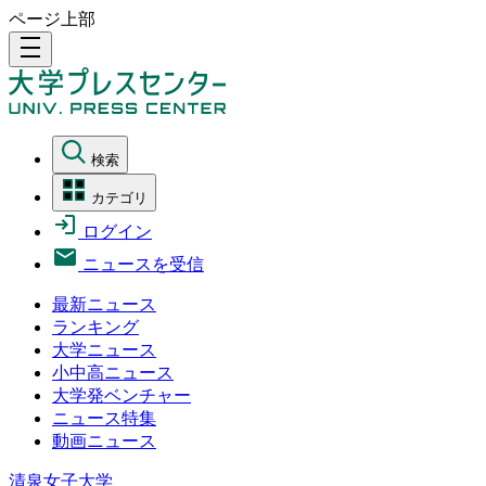
ページ上部
density_medium
検索
カテゴリ
ログイン
ニュースを受信
最新ニュース
ランキング
大学ニュース
小中高ニュース
大学発ベンチャー
ニュース特集
動画ニュース
清泉女子大学