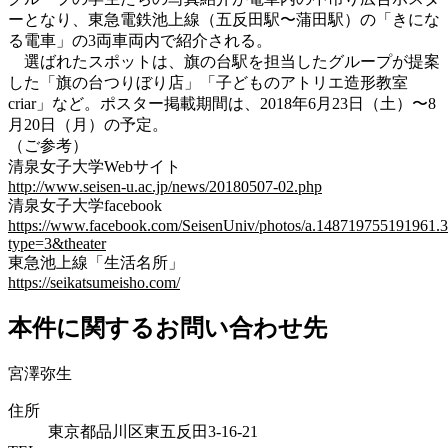
ーとなり、東急電鉄池上線（五反田駅〜蒲田駅）の「きにな
る電車」の3両車両内で紹介される。
選ばれたスポットは、旗の台駅を担当したグループが提案
した「旗の台つりぼり店」「子どものアトリエ造形教室
criar」など。ポスター掲載期間は、2018年6月23日（土）〜8
月20日（月）の予定。
（ご参考）
清泉女子大学Webサイト
http://www.seisen-u.ac.jp/news/20180507-02.php
清泉女子大学facebook
https://www.facebook.com/SeisenUniv/photos/a.148719755191961
type=3&theater
東急池上線「生活名所」
https://seikatsumeisho.com/
本件に関するお問い合わせ先
宮澤弥生
住所
東京都品川区東五反田3‐16‐21