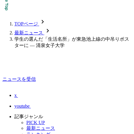
chevron_forward
TOPページ
chevron_forward
最新ニュース
学生の選んだ「生活名所」が東急池上線の中吊りポス
ターに — 清泉女子大学
ニュースを受信
x
youtube
記事ジャンル
PICK UP
最新ニュース