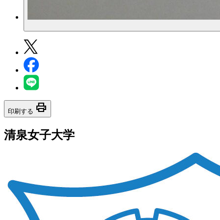
print
印刷する
清泉女子大学