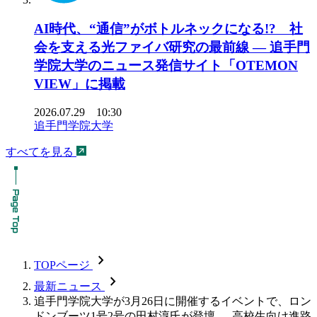
AI時代、“通信”がボトルネックになる!? 社
会を支える光ファイバ研究の最前線 ― 追手門
学院大学のニュース発信サイト「OTEMON
VIEW」に掲載
2026.07.29 10:30
追手門学院大学
すべてを見る
chevron_forward
TOPページ
chevron_forward
最新ニュース
追手門学院大学が3月26日に開催するイベントで、ロン
ドンブーツ1号2号の田村淳氏が登壇 — 高校生向け進路