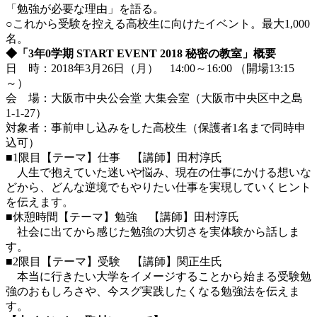
「勉強が必要な理由」を語る。
○これから受験を控える高校生に向けたイベント。最大1,000
名。
◆「3年0学期 START EVENT 2018 秘密の教室」概要
日 時：2018年3月26日（月） 14:00～16:00 （開場13:15
～）
会 場：大阪市中央公会堂 大集会室（大阪市中央区中之島
1-1-27）
対象者：事前申し込みをした高校生（保護者1名まで同時申
込可）
■1限目【テーマ】仕事 【講師】田村淳氏
人生で抱えていた迷いや悩み、現在の仕事にかける想いな
どから、どんな逆境でもやりたい仕事を実現していくヒント
を伝えます。
■休憩時間【テーマ】勉強 【講師】田村淳氏
社会に出てから感じた勉強の大切さを実体験から話しま
す。
■2限目【テーマ】受験 【講師】関正生氏
本当に行きたい大学をイメージすることから始まる受験勉
強のおもしろさや、今スグ実践したくなる勉強法を伝えま
す。