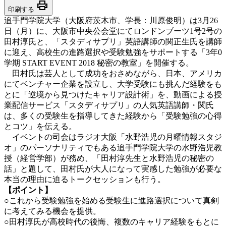
print
印刷する
追手門学院大学（大阪府茨木市、学長：川原俊明）は3月26
日（月）に、大阪市中央公会堂にてロンドンブーツ1号2号の
田村淳氏と、「スタディサプリ」英語講師の関正生氏を講師
に迎え、高校生の進路選択や受験勉強をサポートする「3年0
学期 START EVENT 2018 秘密の教室」を開催する。
田村氏は芸人として成功をおさめながら、日本、アメリカ
にてベンチャー企業を設立し、大学受験にも挑んだ経験をも
とに「逆境から見つけたキャリア設計術」を、動画による授
業配信サービス「スタディサプリ」の人気英語講師・関氏
は、多くの受験生を指導してきた経験から「受験勉強の心得
とコツ」を伝える。
イベントの司会はラジオ大阪「水野浩児の月曜情報スタジ
オ」のパーソナリティでもある追手門学院大学の水野浩児教
授（経営学部）が務め、「田村淳先生と水野浩児の秘密の
話」と題して、田村氏が大人になって実感した勉強が必要な
本当の理由に迫るトークセッションも行う。
【ポイント】
○これから受験勉強を始める受験生に進路選択について真剣
に考えてみる機会を提供。
○田村淳氏が高校時代の後悔、複数のキャリア経験をもとに