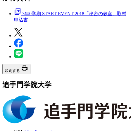
picture_as_pdf
3年0学期 START EVENT 2018「秘密の教室」取材
申込書
print
印刷する
追手門学院大学