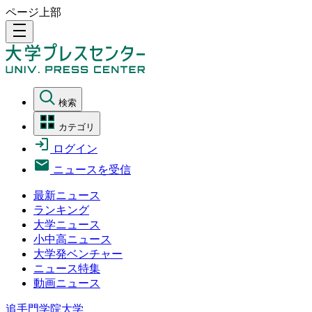
ページ上部
density_medium
検索
カテゴリ
ログイン
ニュースを受信
最新ニュース
ランキング
大学ニュース
小中高ニュース
大学発ベンチャー
ニュース特集
動画ニュース
追手門学院大学