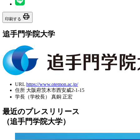
print
印刷する
追手門学院大学
URL
https://www.otemon.ac.jp/
住所
大阪府茨木市西安威2-1-15
学長（学校長）
真銅 正宏
最近のプレスリリース
（追手門学院大学）