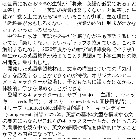
ぼ全員にあたる96％の生徒が「将来、英語が必要である」と
回答した。一方、「英語の授業は楽しくない」と回答した生
徒が半数以上にあたる54％もいることが判明。主な理由は
「教科書がおもしろくない」、「授業の内容に興味がわかな
い」といったものだった。
中学生たちは、英語が必要だと感じながらも英語学習につ
いては「楽しくない」というギャップを抱えている。これを
解消するために、2020年度からの新学習指導要領で小学校3
年生からの英語教育が始まることを見据えて小学生向けの教
材開発に乗り出した。
開発した英語学習教材は、文章の構造についての「気付
き」を誘発することができるのが特徴。オリジナルのアニ
メ・キャラクターが登場し、子どもたちに語りかけながら、
体験的に学びを深めることができる。
登場するキャラクターは、サブ（subject：主語）、ヴィッ
キー（verb: 動詞）、オスカー（direct object: 直接目的語）、
オリーブ（indirect object:間接目的語）と、キャンディー
（complement: 補語）の5体。英語の基本5文型を構成する文
の要素にちなんだこれらのキャラクターたちが、かけっこの
到着順位を競う中で、英文の語順や構造を体験的に学ぶこと
ができる内容になっている。