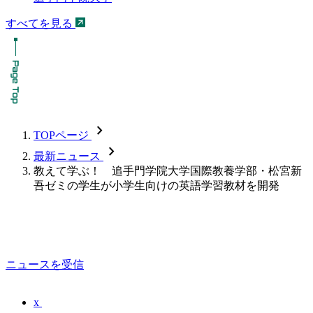
すべてを見る
chevron_forward
TOPページ
chevron_forward
最新ニュース
教えて学ぶ！ 追手門学院大学国際教養学部・松宮新
吾ゼミの学生が小学生向けの英語学習教材を開発
ニュースを受信
x