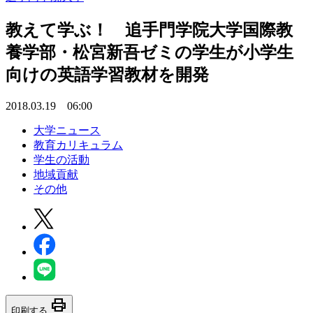
教えて学ぶ！ 追手門学院大学国際教
養学部・松宮新吾ゼミの学生が小学生
向けの英語学習教材を開発
2018.03.19 06:00
大学ニュース
教育カリキュラム
学生の活動
地域貢献
その他
print
印刷する