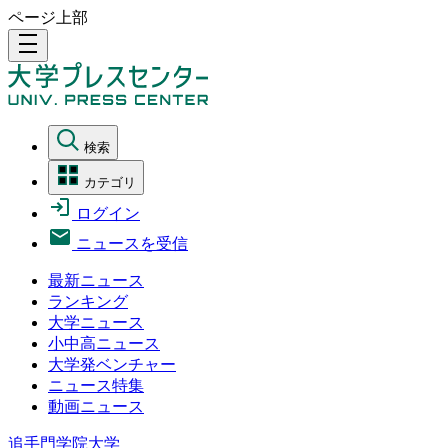
ページ上部
density_medium
検索
カテゴリ
ログイン
ニュースを受信
最新ニュース
ランキング
大学ニュース
小中高ニュース
大学発ベンチャー
ニュース特集
動画ニュース
追手門学院大学