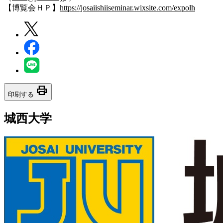
【博覧会ＨＰ】
https://josaiishiiseminar.wixsite.com/expolh
print
印刷する
城西大学