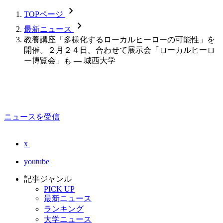
chevron_forward
TOPページ
chevron_forward
最新ニュース
教養講座「多様化するローカルヒーローの可能性」を
開催。２月２４日。合わせて展示会「ローカルヒーロ
ー博覧会」も — 城西大学
ニュースを受信
x
youtube
記事ジャンル
PICK UP
最新ニュース
ランキング
大学ニュース