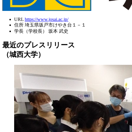
URL
https://www.josai.ac.jp/
住所
埼玉県坂戸市けやき台１－１
学長（学校長）
坂本 武史
最近のプレスリリース
（城西大学）