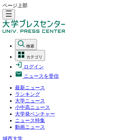
ページ上部
density_medium
検索
カテゴリ
ログイン
ニュースを受信
最新ニュース
ランキング
大学ニュース
小中高ニュース
大学発ベンチャー
ニュース特集
動画ニュース
城西大学