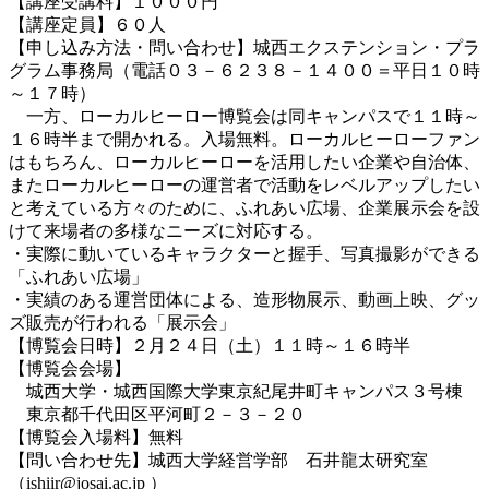
【講座受講料】１０００円
【講座定員】６０人
【申し込み方法・問い合わせ】城西エクステンション・プラ
グラム事務局（電話０３－６２３８－１４００＝平日１０時
～１７時）
一方、ローカルヒーロー博覧会は同キャンパスで１１時～
１６時半まで開かれる。入場無料。ローカルヒーローファン
はもちろん、ローカルヒーローを活用したい企業や自治体、
またローカルヒーローの運営者で活動をレベルアップしたい
と考えている方々のために、ふれあい広場、企業展示会を設
けて来場者の多様なニーズに対応する。
・実際に動いているキャラクターと握手、写真撮影ができる
「ふれあい広場」
・実績のある運営団体による、造形物展示、動画上映、グッ
ズ販売が行われる「展示会」
【博覧会日時】２月２４日（土）１１時～１６時半
【博覧会会場】
城西大学・城西国際大学東京紀尾井町キャンパス３号棟
東京都千代田区平河町２－３－２０
【博覧会入場料】無料
【問い合わせ先】城西大学経営学部 石井龍太研究室
（
ishiir@josai.ac.jp
）