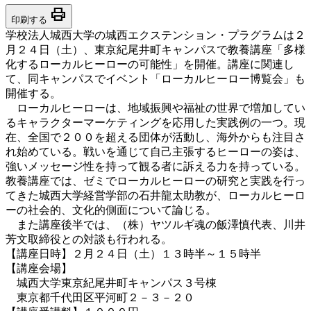
print
印刷する
学校法人城西大学の城西エクステンション・プラグラムは２
月２４日（土）、東京紀尾井町キャンパスで教養講座「多様
化するローカルヒーローの可能性」を開催。講座に関連し
て、同キャンパスでイベント「ローカルヒーロー博覧会」も
開催する。
ローカルヒーローは、地域振興や福祉の世界で増加してい
るキャラクターマーケティングを応用した実践例の一つ。現
在、全国で２００を超える団体が活動し、海外からも注目さ
れ始めている。戦いを通じて自己主張するヒーローの姿は、
強いメッセージ性を持って観る者に訴える力を持っている。
教養講座では、ゼミでローカルヒーローの研究と実践を行っ
てきた城西大学経営学部の石井龍太助教が、ローカルヒーロ
ーの社会的、文化的側面について論じる。
また講座後半では、（株）ヤツルギ魂の飯澤慎代表、川井
芳文取締役との対談も行われる。
【講座日時】２月２４日（土）１３時半～１５時半
【講座会場】
城西大学東京紀尾井町キャンパス３号棟
東京都千代田区平河町２－３－２０