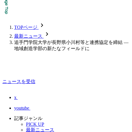
chevron_forward
TOPページ
chevron_forward
最新ニュース
追手門学院大学が長野県小川村等と連携協定を締結 —
地域創造学部の新たなフィールドに
ニュースを受信
x
youtube
記事ジャンル
PICK UP
最新ニュース