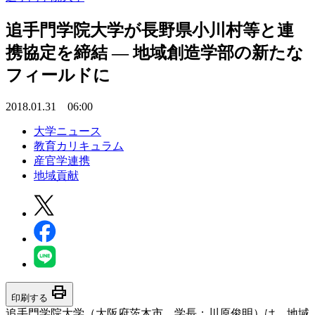
追手門学院大学が長野県小川村等と連
携協定を締結 — 地域創造学部の新たな
フィールドに
2018.01.31 06:00
大学ニュース
教育カリキュラム
産官学連携
地域貢献
print
印刷する
追手門学院大学（大阪府茨木市、学長：川原俊明）は、地域