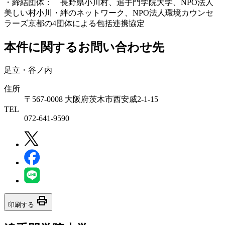
・締結団体： 長野県小川村、追手門学院大学、NPO法人
美しい村小川・絆のネットワーク、NPO法人環境カウンセ
ラーズ京都の4団体による包括連携協定
本件に関するお問い合わせ先
足立・谷ノ内
住所
〒567-0008 大阪府茨木市西安威2-1-15
TEL
072-641-9590
print
印刷する