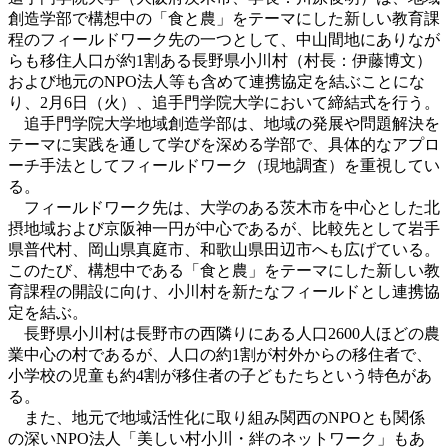
創造学部で構想中の「食と農」をテーマにした新しい教育課
程のフィールドワーク先の一つとして、中山間地にありなが
らも移住人口が約1割ある長野県小川村（村長：伊藤博文）
および地元のNPO法人等も含めて連携協定を結ぶことにな
り、2月6日（火）、追手門学院大学において締結式を行う。
追手門学院大学地域創造学部は、地域の発展や問題解決を
テーマに実践を通して学びを深める学部で、具体的なアプロ
ーチ手法としてフィールドワーク（現地調査）を重視してい
る。
フィールドワーク先は、大学のある茨木市を中心とした北
摂地域および京阪神一円が中心であるが、比較先として岩手
県普代村、岡山県真庭市、和歌山県田辺市へも広げている。
このたび、構想中である「食と農」をテーマにした新しい教
育課程の開設に向け、小川村を新たなフィールドとし連携協
定を結ぶ。
長野県小川村は長野市の西隣りにある人口2600人ほどの農
業中心の村であるが、人口の約1割が村外からの移住者で、
小学校の児童も約4割が移住者の子どもたちという特色があ
る。
また、地元で地域活性化に取り組み関西のNPOとも関係
の深いNPO法人「美しい村小川・絆のネットワーク」もあ