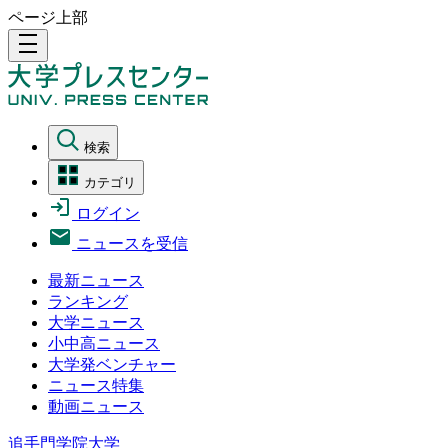
ページ上部
density_medium
検索
カテゴリ
ログイン
ニュースを受信
最新ニュース
ランキング
大学ニュース
小中高ニュース
大学発ベンチャー
ニュース特集
動画ニュース
追手門学院大学