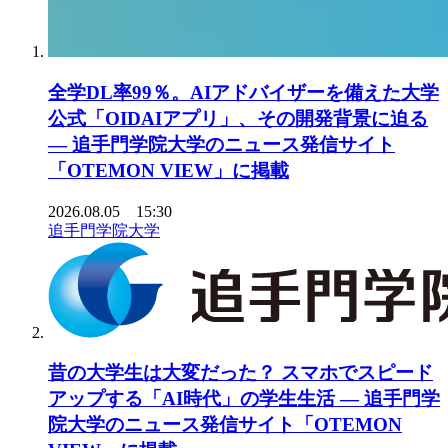
全学DL率99％。AIアドバイザーを備えた大学
公式「OIDAIアプリ」、その開発背景に迫る
― 追手門学院大学のニュース発信サイト
「OTEMON VIEW」に掲載
2026.08.05 15:30
追手門学院大学
昔の大学生は大変だった？ スマホでスピード
アップする「AI時代」の学生生活 ― 追手門学
院大学のニュース発信サイト「OTEMON