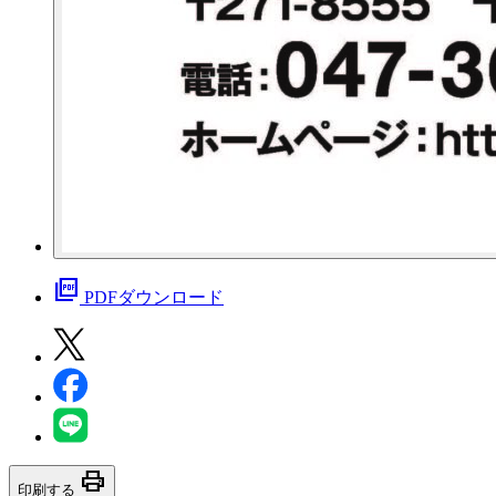
picture_as_pdf
PDFダウンロード
print
印刷する