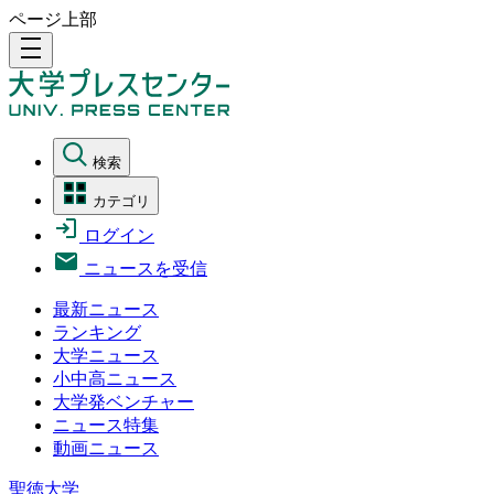
ページ上部
density_medium
検索
カテゴリ
ログイン
ニュースを受信
最新ニュース
ランキング
大学ニュース
小中高ニュース
大学発ベンチャー
ニュース特集
動画ニュース
聖徳大学