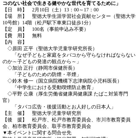
コのない社会で生きる健やかな世代を育てるために」
【日 時】 2月10日（土）13：00～17：00
【場 所】 聖徳大学生涯学習社会貢献センター（聖徳大学
10号館）14階（松戸駅下車東口徒歩1分）
【定 員】 100名（事前申込み不要）
【費 用】 無料
【内 容】
◇原田 正平（聖徳大学児童学研究所長）
「なぜ子どもと家庭をタバコから守らなければならない
のか～子どもの発達の観点から～」
◇加治 正行（静岡市保健所長）
「子どものための防煙・卒煙」
◇鈴木 修一（国立病院機構下志津病院小児科医長）
「中学生における受動喫煙防止教育」
◇平野 公康（厚生労働省健康局健康課 たばこ対策専門
官）
「タバコ広告・後援活動とお人好しの日本人」
【主 催】 聖徳大学児童学研究所
【後 援】 松戸市、松戸市教育委員会、市川市教育委員
会、柏市教育委員会、取手市教育委員会
▼本イベントに関する問合せ先