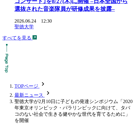
コンサート｣を8/27(木)に開催 –日本全国から
選抜された音楽隊員が研修成果を披露–
2026.06.24 12:30
聖徳大学
すべてを見る
chevron_forward
TOPページ
chevron_forward
最新ニュース
聖徳大学が2月10日に子どもの発達シンポジウム「2020
年東京オリンピック・パラリンピックに向けて、タバ
コのない社会で生きる健やかな世代を育てるために」
を開催