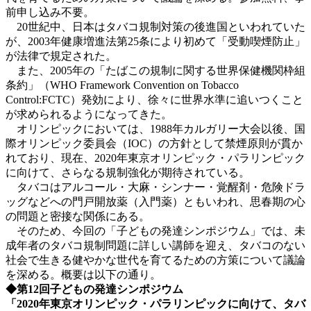
前申し込み不要。
20世紀中、日本はタバコ規制対策の後進国といわれていた
が、2003年健康増進法第25条により初めて「受動喫煙防止」
が法律で規定された。
また、2005年の「たばこの規制に関する世界保健機関枠組
条約」（WHO Framework Convention on Tobacco
Control:FCTC）発効により、徐々に世界水準に追いつくこと
が求められるようになってきた。
オリンピックにおいては、1988年カルガリー大会以後、国
際オリンピック委員会（IOC）の方針として禁煙原則が貫か
れており、現在、2020年東京オリンピック・パラリンピック
に向けて、さらなる規制強化が期待されている。
タバコはアルコール・大麻・シンナー・覚醒剤・危険ドラ
ッグなどへの門戸開放薬（入門薬）ともいわれ、思春期の心
の問題と密接な関係にある。
そのため、今回の「子どもの発達シンポジウム」では、未
成年者のタバコ規制問題に詳しい講師を迎え、タバコのない
社会で生きる健やかな世代を育てるための方策について議論
を深める。概要は以下の通り。
◆第12回子どもの発達シンポジウム
「2020年東京オリンピック・パラリンピックに向けて、タバ