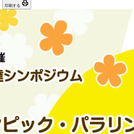
print
印刷する