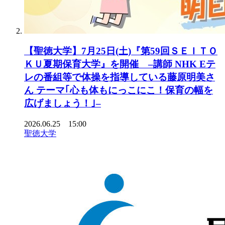
【聖徳大学】7月25日(土)『第59回ＳＥＩＴＯ
ＫＵ夏期保育大学』を開催 –講師 NHK Eテ
レの番組等で体操を指導している藤原明美さ
ん テーマ｢心も体もにっこにこ！保育の幅を
広げましょう！｣–
2026.06.25 15:00
聖徳大学