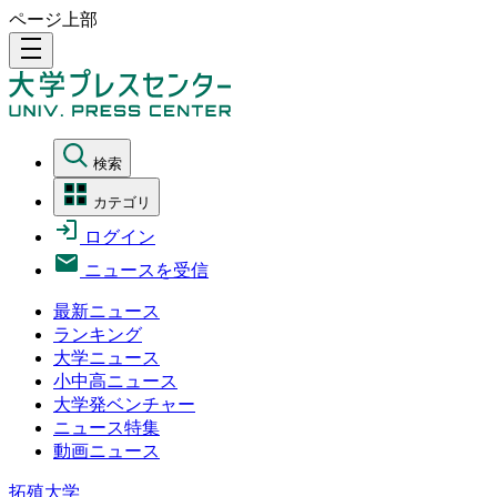
ページ上部
density_medium
検索
カテゴリ
ログイン
ニュースを受信
最新ニュース
ランキング
大学ニュース
小中高ニュース
大学発ベンチャー
ニュース特集
動画ニュース
拓殖大学