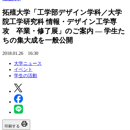
拓殖大学「工学部デザイン学科／大学
院工学研究科 情報・デザイン工学専
攻 卒業・修了展」のご案内 — 学生た
ちの集大成を一般公開
2018.01.26 16:30
大学ニュース
イベント
学生の活動
print
印刷する