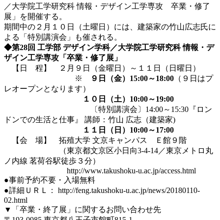
／大学院工学研究科 情報・デザイン工学専攻 卒業・修了
展」を開催する。
期間中の２月１０日（土曜日）には、建築家の竹山広志氏に
よる「特別講演会」も催される。
◆第28回 工学部 デザイン学科／大学院工学研究科 情報・デ
ザイン工学専攻「卒業・修了展」
【日 程】 ２月９日（金曜日）～１１日（日曜日）
※
９日（金）15:00～18:00
（９日はプ
レオープンとなります）
１０日（土）10:00～19:00
〔特別講演会〕14:00～15:30『ロン
ドンでの生活と仕事』 講師：竹山 広志（建築家)
１１日（日）10:00～17:00
【会 場】 拓殖大学 文京キャンパス Ｅ館９階
（東京都文京区小日向3-4-14／東京メトロ丸
ノ内線 茗荷谷駅徒歩３分）
http://www.takushoku-u.ac.jp/access.html
●事前予約不要・入場無料
●詳細ＵＲＬ： http://feng.takushoku-u.ac.jp/news/20180110-
02.html
▼「卒業・終了展」に関するお問い合わせ先
〒193-0985 東京都八王子市館町815-1