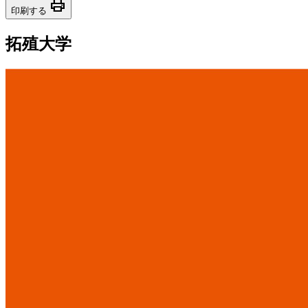
print
印刷する
拓殖大学