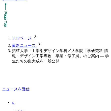
chevron_forward
TOPページ
chevron_forward
最新ニュース
拓殖大学「工学部デザイン学科／大学院工学研究科 情
報・デザイン工学専攻 卒業・修了展」のご案内 — 学
生たちの集大成を一般公開
ニュースを受信
x