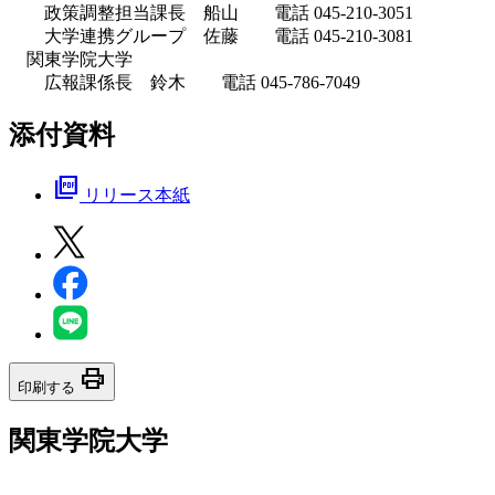
政策調整担当課長 船山 電話 045-210-3051
大学連携グループ 佐藤 電話 045-210-3081
関東学院大学
広報課係長 鈴木 電話 045-786-7049
添付資料
picture_as_pdf
リリース本紙
print
印刷する
関東学院大学