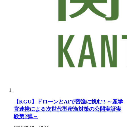
【KGU】ドローンとAIで密漁に挑む!! ～産学
官連携による次世代型密漁対策の公開実証実
験第2弾～