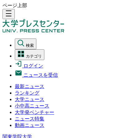
ページ上部
density_medium
検索
カテゴリ
ログイン
ニュースを受信
最新ニュース
ランキング
大学ニュース
小中高ニュース
大学発ベンチャー
ニュース特集
動画ニュース
関東学院大学