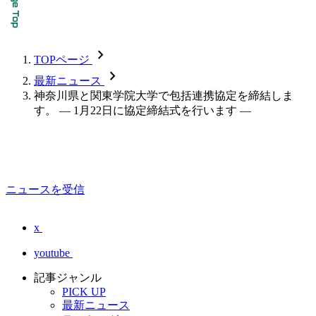
chevron_forward
TOPページ
chevron_forward
最新ニュース
神奈川県と関東学院大学で包括連携協定を締結しま
す。 — 1月22日に協定締結式を行います —
ニュースを受信
x
youtube
記事ジャンル
PICK UP
最新ニュース