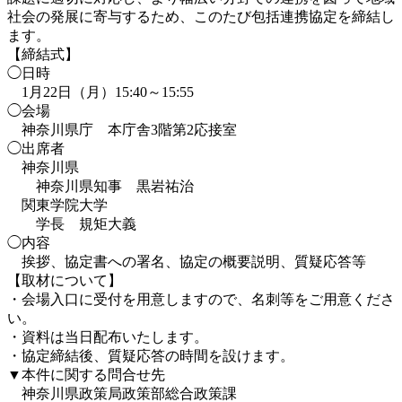
社会の発展に寄与するため、このたび包括連携協定を締結し
ます。
【締結式】
◯日時
1月22日（月）15:40～15:55
◯会場
神奈川県庁 本庁舎3階第2応接室
◯出席者
神奈川県
神奈川県知事 黒岩祐治
関東学院大学
学長 規矩大義
◯内容
挨拶、協定書への署名、協定の概要説明、質疑応答等
【取材について】
・会場入口に受付を用意しますので、名刺等をご用意くださ
い。
・資料は当日配布いたします。
・協定締結後、質疑応答の時間を設けます。
▼本件に関する問合せ先
神奈川県政策局政策部総合政策課