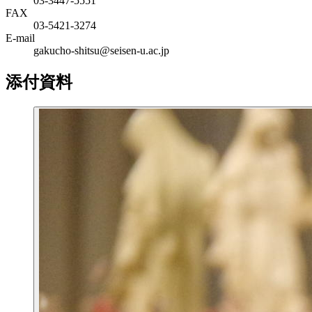
03-3447-5551
FAX
03-5421-3274
E-mail
gakucho-shitsu@seisen-u.ac.jp
添付資料