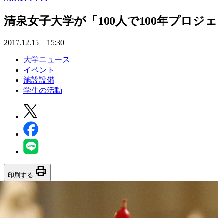
清泉女子大学が「100人で100年プロジ
2017.12.15 15:30
大学ニュース
イベント
施設設備
学生の活動
print
印刷する