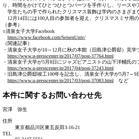
り、時間をかけてひとつひとつパーツを手作りし、リースや
学生たちの手で作られたクリスマス装飾は学内のさまざまな
12月14日には100人目の参加者を迎え、クリスマスミサ用
（参考）
○清泉女子大学Facebook
https://www.facebook.com/SeisenUniv/
（関連記事）
・清泉女子大学が10～12月に秋の本館（旧島津公爵邸）見学ツアー
https://www.u-presscenter.jp/2017/07/post-37764.html
・清泉女子大学が5月8日にジャズピアニストの山下洋輔氏のフリー
https://www.u-presscenter.jp/2017/04/post-37243.html
・旧島津公爵邸竣工100年を記念し、清泉女子大学が5月7～9日
https://www.u-presscenter.jp/2017/03/post-37083.html
など
本件に関するお問い合わせ先
宮澤 弥生
住所
東京都品川区東五反田3-16-21
TEL