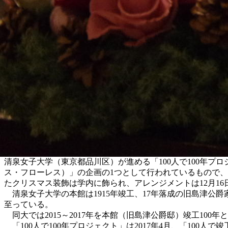
清泉女子大学（東京都品川区）が進める「100人で100年プ
ス・フローレス）」の企画の1つとして行われているもので、
たクリスマス装飾は学内に飾られ、アレンジメントは12月1
清泉女子大学の本館は1915年竣工、17年落成の旧島津公爵
至っている。
同大では2015～2017年を本館（旧島津公爵邸）竣工10
「100人で100年プロジェクト」は2017年4月、「100