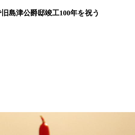
で旧島津公爵邸竣工100年を祝う