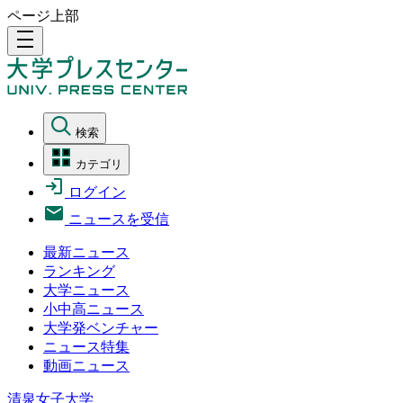
ページ上部
density_medium
検索
カテゴリ
ログイン
ニュースを受信
最新ニュース
ランキング
大学ニュース
小中高ニュース
大学発ベンチャー
ニュース特集
動画ニュース
清泉女子大学