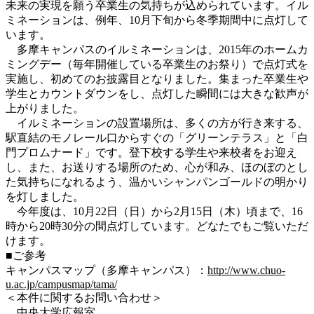
未来の実現を願う卒業生の気持ちが込められています。イル
ミネーションは、例年、10月下旬から冬季期間中に点灯して
います。
多摩キャンパスのイルミネーションは、2015年のホームカ
ミングデー（毎年開催している卒業生のお祭り）で点灯式を
実施し、初めてのお披露目となりました。集まった卒業生や
学生とカウントダウンをし、点灯した瞬間には大きな歓声が
上がりました。
イルミネーションの設置場所は、多くの方が行き来する、
駅直結のモノレール口からすぐの「グリーンテラス」と「白
門プロムナード」です。登下校する学生や来校者をお迎え
し、また、お送りする場所のため、心が和み、ほのぼのとし
た気持ちになれるよう、温かいシャンパンゴールドの明かり
を灯しました。
今年度は、10月22日（日）から2月15日（木）頃まで、16
時から20時30分の間点灯しています。どなたでもご覧いただ
けます。
■ご参考
キャンパスマップ（多摩キャンパス）：
http://www.chuo-
u.ac.jp/campusmap/tama/
＜本件に関するお問い合わせ＞
中央大学広報室