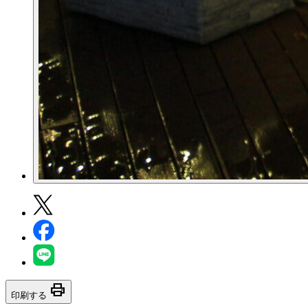
print
印刷する