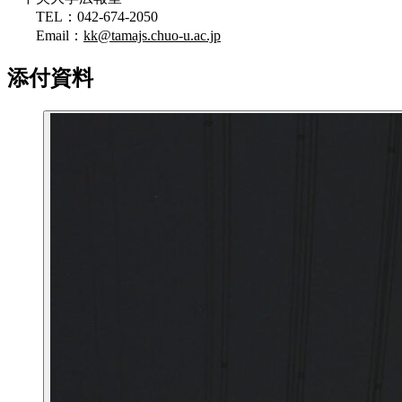
TEL：042-674-2050
Email：
kk@tamajs.chuo-u.ac.jp
添付資料