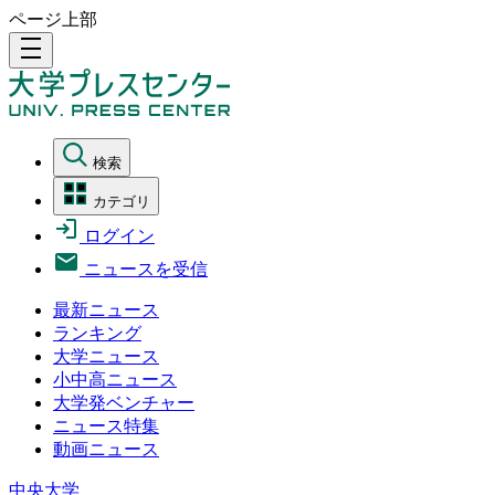
ページ上部
density_medium
検索
カテゴリ
ログイン
ニュースを受信
最新ニュース
ランキング
大学ニュース
小中高ニュース
大学発ベンチャー
ニュース特集
動画ニュース
中央大学