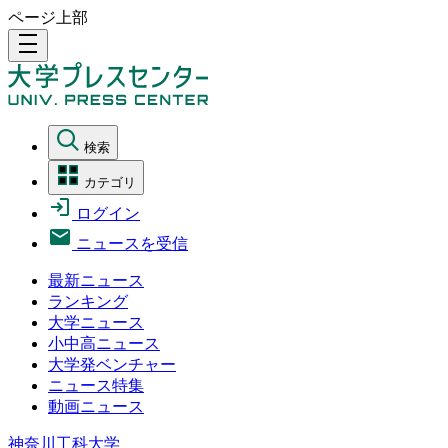
ページ上部
density_medium
検索
カテゴリ
ログイン
ニュースを受信
最新ニュース
ランキング
大学ニュース
小中高ニュース
大学発ベンチャー
ニュース特集
動画ニュース
神奈川工科大学