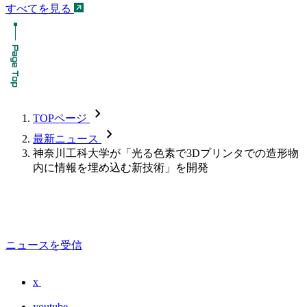
すべてを見る
chevron_forward
TOPページ
chevron_forward
最新ニュース
神奈川工科大学が「光る色素で3Dプリンタでの造形物
内に情報を埋め込む新技術」を開発
ニュースを受信
x
youtube