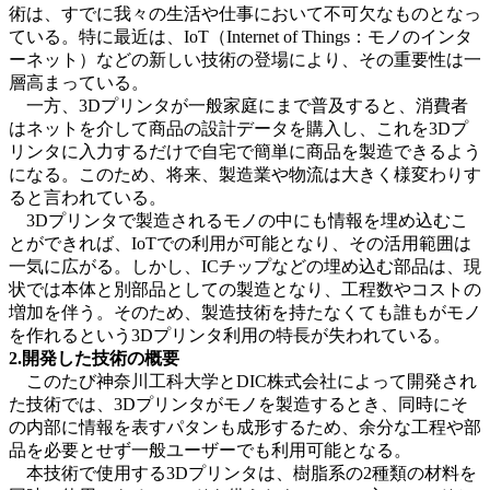
術は、すでに我々の生活や仕事において不可欠なものとなっ
ている。特に最近は、IoT（Internet of Things：モノのインタ
ーネット）などの新しい技術の登場により、その重要性は一
層高まっている。
一方、3Dプリンタが一般家庭にまで普及すると、消費者
はネットを介して商品の設計データを購入し、これを3Dプ
リンタに入力するだけで自宅で簡単に商品を製造できるよう
になる。このため、将来、製造業や物流は大きく様変わりす
ると言われている。
3Dプリンタで製造されるモノの中にも情報を埋め込むこ
とができれば、IoTでの利用が可能となり、その活用範囲は
一気に広がる。しかし、ICチップなどの埋め込む部品は、現
状では本体と別部品としての製造となり、工程数やコストの
増加を伴う。そのため、製造技術を持たなくても誰もがモノ
を作れるという3Dプリンタ利用の特長が失われている。
2.開発した技術の概要
このたび神奈川工科大学とDIC株式会社によって開発され
た技術では、3Dプリンタがモノを製造するとき、同時にそ
の内部に情報を表すパタンも成形するため、余分な工程や部
品を必要とせず一般ユーザーでも利用可能となる。
本技術で使用する3Dプリンタは、樹脂系の2種類の材料を