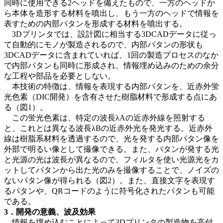
同時に使用できる2ヘッドを備えたもので、一方のヘッドか
ら本体を造形する材料を噴出し、もう一方のヘッドで情報を
表すための内部パタンを形成する材料を噴出する。
3Dプリンタでは、設計図に相当する3DCADデータに従っ
て自動的にモノが製造されるので、内部パタンの形状も
3DCADデータに含まれていれば、1回の製造プロセスのなか
で内部パタンも同時に形成され、情報埋め込みのための余分
な工程や部品を必要としない。
本技術の特徴は、情報を表現する内部パタンを、近赤外蛍
光色素（DIC開発）を含有させた樹脂材料で形成する点にあ
る（図1）。
この蛍光色素は、特定の波長λAの近赤外線を照射する
と、これとは異なる波長λBの近赤外光を発光する。近赤外
線は樹脂系材料を透過するので、光を発する内部パタン像を
外部で明るい像として撮像できる。また、パタンが発する光
と光源の光は波長が異なるので、フィルタを使い光源光をカ
ットしてパタンから出た光のみを撮像することで、ノイズの
ないパタン像が得られる（図2）。また、直接文字を表現す
るパタンや、QRコードのように符号化されたパタンも可能
である。
3．開発の意義、波及効果
情報を埋め込むことによって3Dプリンタの製造物を高付