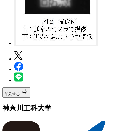
print
印刷する
神奈川工科大学