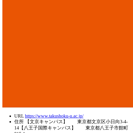
URL
https://www.takushoku-u.ac.jp/
住所
【文京キャンパス】 東京都文京区小日向3-4-
14【八王子国際キャンパス】 東京都八王子市館町