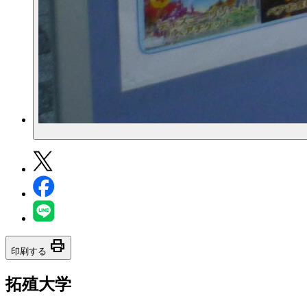
print
印刷する
拓殖大学