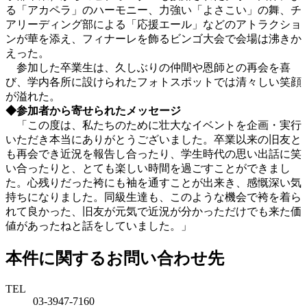
る「アカペラ」のハーモニー、力強い「よさこい」の舞、チ
アリーディング部による「応援エール」などのアトラクショ
ンが華を添え、フィナーレを飾るビンゴ大会で会場は沸きか
えった。
参加した卒業生は、久しぶりの仲間や恩師との再会を喜
び、学内各所に設けられたフォトスポットでは清々しい笑顔
が溢れた。
◆参加者から寄せられたメッセージ
「この度は、私たちのために壮大なイベントを企画・実行
いただき本当にありがとうございました。卒業以来の旧友と
も再会でき近況を報告し合ったり、学生時代の思い出話に笑
い合ったりと、とても楽しい時間を過ごすことができまし
た。心残りだった袴にも袖を通すことが出来き、感慨深い気
持ちになりました。同級生達も、このような機会で袴を着ら
れて良かった、旧友が元気で近況が分かっただけでも来た価
値があったねと話をしていました。」
本件に関するお問い合わせ先
TEL
03-3947-7160