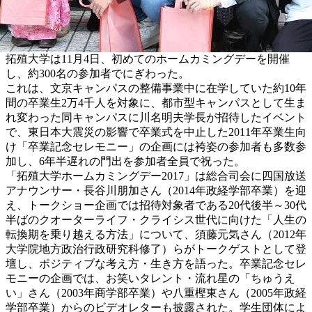
拓殖大学は11月4日、初めてのホームカミングデーを開催
し、約300名の参加者でにぎわった。
これは、文京キャンパスの整備事業中に在学していた約10年
間の卒業生2万4千人を対象に、都市型キャンパスとして生ま
れ変わった同キャンパスに川名明夫学長が招待したイベント
で、東日本大震災の影響で卒業式を中止した2011年卒業生向
け「卒業記念セレモニー」の企画には袴姿の参加者も多数参
加し、6年半遅れの門出を参加者全員で祝った。
「拓殖大学ホームカミングデー2017」は総合司会に四国放送
アナウンサー・長谷川朋加さん（2014年政経学部卒業）を迎
え、トークショー企画では招待対象者である20代後半～30代
半ばのクオーターライフ・クライシス世代に向けた「人生の
転換期を乗り越える方法」について、須藤元気さん（2012年
大学院地方政治行政研究科修了）らがトークゲストとして登
壇し、ポジティブな考え方・生き方を語った。卒業記念セレ
モニーの企画では、お笑いタレント・流れ星の「ちゅうえ
い」さん（2003年商学部卒業）や八重樫東さん（2005年政経
学部卒業）からのビデオレターも披露された。学生団体によ