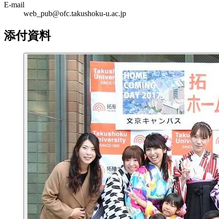
E-mail
web_pub@ofc.takushoku-u.ac.jp
添付資料