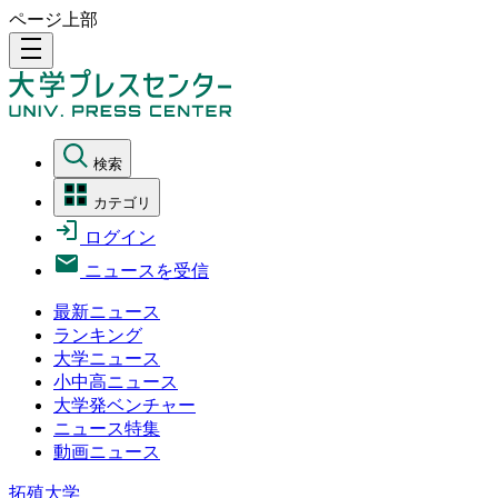
ページ上部
density_medium
検索
カテゴリ
ログイン
ニュースを受信
最新ニュース
ランキング
大学ニュース
小中高ニュース
大学発ベンチャー
ニュース特集
動画ニュース
拓殖大学