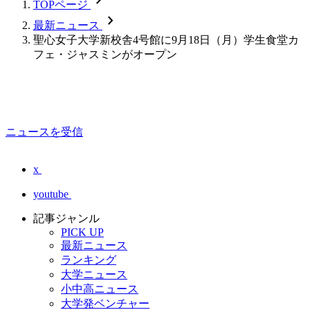
TOPページ
chevron_forward
最新ニュース
聖心女子大学新校舎4号館に9月18日（月）学生食堂カ
フェ・ジャスミンがオープン
ニュースを受信
x
youtube
記事ジャンル
PICK UP
最新ニュース
ランキング
大学ニュース
小中高ニュース
大学発ベンチャー