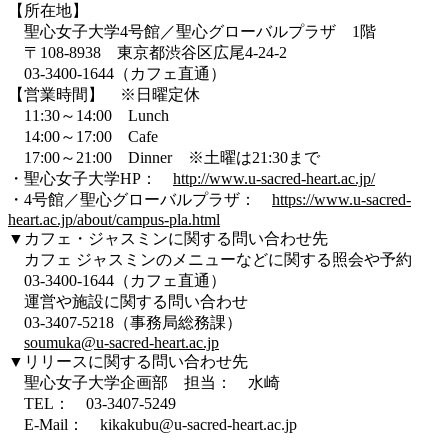
【所在地】
聖心女子大学4号館／聖心グローバルプラザ 1階
〒108-8938 東京都渋谷区広尾4-24-2
03-3400-1644（カフェ直通）
【営業時間】 ※日曜定休
11:30～14:00 Lunch
14:00～17:00 Cafe
17:00～21:00 Dinner ※土曜は21:30まで
・聖心女子大学HP：
http://www.u-sacred-heart.ac.jp/
・4号館／聖心グローバルプラザ：
https://www.u-sacred-
heart.ac.jp/about/campus-pla.html
▼カフェ・ジャスミンに関する問い合わせ先
カフェ ジャスミンのメニューなどに関する照会や予約
03-3400-1644（カフェ直通）
運営や施設に関する問い合わせ
03-3407-5218（事務局総務課）
soumuka@u-sacred-heart.ac.jp
▼リリースに関する問い合わせ先
聖心女子大学企画部 担当： 水崎
TEL： 03-3407-5249
E-Mail： kikakubu@u-sacred-heart.ac.jp