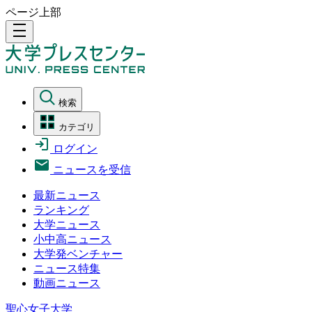
ページ上部
density_medium
検索
カテゴリ
ログイン
ニュースを受信
最新ニュース
ランキング
大学ニュース
小中高ニュース
大学発ベンチャー
ニュース特集
動画ニュース
聖心女子大学