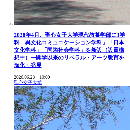
2028年4月、聖心女子大学現代教養学部に3学
科「異文化コミュニケーション学科」「日本
文化学科」「国際社会学科」を新設（設置構
想中）ー開学以来のリベラル・アーツ教育を
深化・発展
2026.06.23 10:00
聖心女子大学