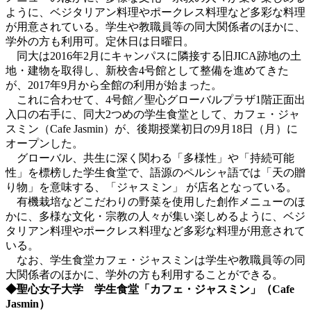
ように、ベジタリアン料理やポークレス料理など多彩な料理
が用意されている。学生や教職員等の同大関係者のほかに、
学外の方も利用可。定休日は日曜日。
同大は2016年2月にキャンパスに隣接する旧JICA跡地の土
地・建物を取得し、新校舎4号館として整備を進めてきた
が、2017年9月から全館の利用が始まった。
これに合わせて、4号館／聖心グローバルプラザ1階正面出
入口の右手に、同大2つめの学生食堂として、カフェ・ジャ
スミン（Cafe Jasmin）が、後期授業初日の9月18日（月）に
オープンした。
グローバル、共生に深く関わる「多様性」や「持続可能
性」を標榜した学生食堂で、語源のペルシャ語では「天の贈
り物」を意味する、「ジャスミン」 が店名となっている。
有機栽培などこだわりの野菜を使用した創作メニューのほ
かに、多様な文化・宗教の人々が集い楽しめるように、ベジ
タリアン料理やポークレス料理など多彩な料理が用意されて
いる。
なお、学生食堂カフェ・ジャスミンは学生や教職員等の同
大関係者のほかに、学外の方も利用することができる。
◆聖心女子大学 学生食堂「カフェ・ジャスミン」（Cafe
Jasmin）