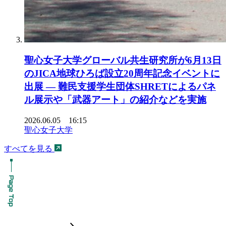
聖心女子大学グローバル共生研究所が6月13日
のJICA地球ひろば設立20周年記念イベントに
出展 ― 難民支援学生団体SHRETによるパネ
ル展示や「武器アート」の紹介などを実施
2026.06.05 16:15
聖心女子大学
すべてを見る
chevron_forward