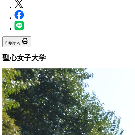
print
印刷する
聖心女子大学